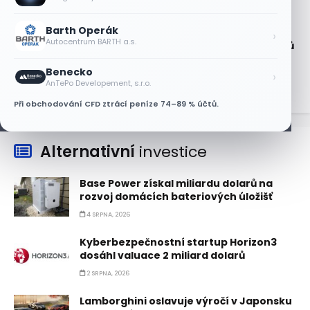
6 SRPNA, 2026
Barth Operák
Technologický obrat přidal indexu
›
Autocentrum BARTH a.s.
Nasdaq 100 za čtyři dny 3,5 bilionu dolarů
6 SRPNA, 2026
Benecko
›
AnTePo Developement, s.r.o.
Při obchodování CFD ztrácí peníze 74–89 % účtů.
Alternativní
investice
Base Power získal miliardu dolarů na
rozvoj domácích bateriových úložišť
4 SRPNA, 2026
Kyberbezpečnostní startup Horizon3
dosáhl valuace 2 miliard dolarů
2 SRPNA, 2026
Lamborghini oslavuje výročí v Japonsku