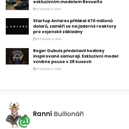
exkluzivním modelem Revuelto
31 ČERVENCE, 2026
Startup Antares přilákal 470 milionů
dolarů, zaměří se na jaderné reaktory
pro vojenské základny
29 ČERVENCE, 2026
Roger Dubuis představil hodinky
inspirované samuraji. Exkluzivní model
vznikne pouze v 28 kusech
27 ČERVENCE, 2026
Ranní
Bullionář!