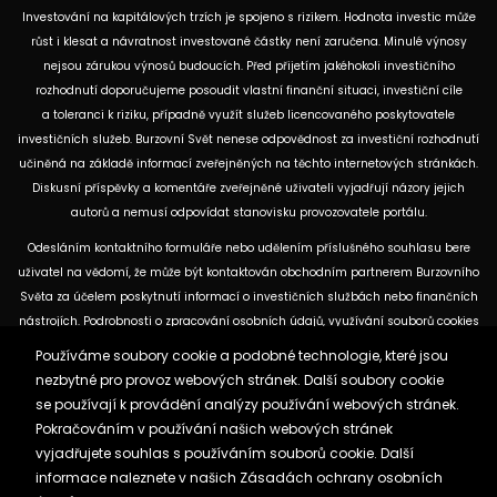
Investování na kapitálových trzích je spojeno s rizikem. Hodnota investic může
růst i klesat a návratnost investované částky není zaručena. Minulé výnosy
nejsou zárukou výnosů budoucích. Před přijetím jakéhokoli investičního
rozhodnutí doporučujeme posoudit vlastní finanční situaci, investiční cíle
a toleranci k riziku, případně využít služeb licencovaného poskytovatele
investičních služeb. Burzovní Svět nenese odpovědnost za investiční rozhodnutí
učiněná na základě informací zveřejněných na těchto internetových stránkách.
Diskusní příspěvky a komentáře zveřejněné uživateli vyjadřují názory jejich
autorů a nemusí odpovídat stanovisku provozovatele portálu.
Odesláním kontaktního formuláře nebo udělením příslušného souhlasu bere
uživatel na vědomí, že může být kontaktován obchodním partnerem Burzovního
Světa za účelem poskytnutí informací o investičních službách nebo finančních
nástrojích. Podrobnosti o zpracování osobních údajů, využívání souborů cookies
a obchodních partnerech jsou uvedeny v příslušných dokumentech
Používáme soubory cookie a podobné technologie, které jsou
dostupných na těchto internetových stránkách. U jednotlivých článků mohou
nezbytné pro provoz webových stránek. Další soubory cookie
být uvedeny informace o použitých zdrojích, datu původní analýzy nebo datu,
se používají k provádění analýzy používání webových stránek.
ke kterému se vztahují uvedené tržní údaje.
Pokračováním v používání našich webových stránek
vyjadřujete souhlas s používáním souborů cookie. Další
informace naleznete v našich
Zásadách ochrany osobních
Zásady ochrany osobních údajů a cookies