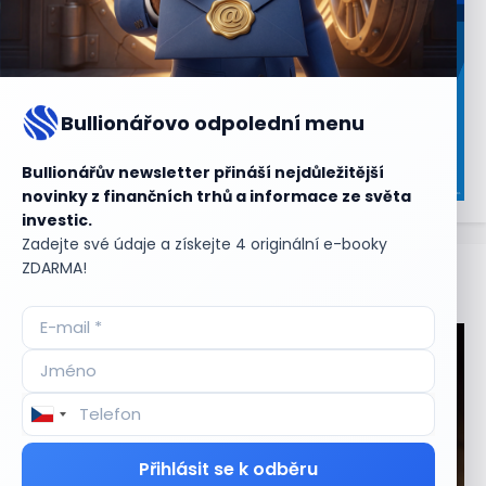
Bullionářovo odpolední menu
Bullionářův newsletter přináší nejdůležitější
novinky z finančních trhů a informace ze světa
investic.
Zadejte své údaje a získejte 4 originální e-booky
ZDARMA!
Aktuální
příležitosti
Přihlásit se k odběru