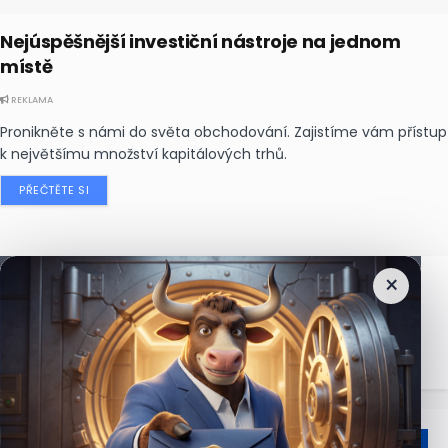
Nejúspěšnější investiční nástroje na jednom
místě
REKLAMA
Pronikněte s námi do světa obchodování. Zajistíme vám přístup
k největšímu množství kapitálových trhů.
PŘEČTĚTE SI
×
Nejčtenější
zprávy