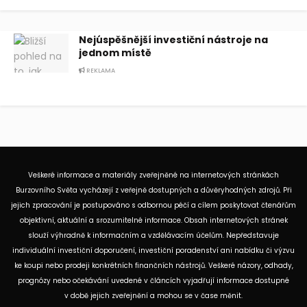
Nejúspěšnější investiční nástroje na
jednom místě
REKLAMA
Veškeré informace a materiály zveřejněné na internetových stránkách
Burzovního Světa vycházejí z veřejně dostupných a důvěryhodných zdrojů. Při
jejich zpracování je postupováno s odbornou péčí a cílem poskytovat čtenářům
objektivní, aktuální a srozumitelné informace. Obsah internetových stránek
slouží výhradně k informačním a vzdělávacím účelům. Nepředstavuje
individuální investiční doporučení, investiční poradenství ani nabídku či výzvu
ke koupi nebo prodeji konkrétních finančních nástrojů. Veškeré názory, odhady,
prognózy nebo očekávání uvedené v článcích vyjadřují informace dostupné
v době jejich zveřejnění a mohou se v čase měnit.