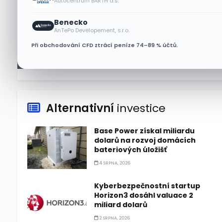
Autocentrum BARTH a.s.
Asijské technologie oslabily, SK
Benecko
Hynix se propadl téměř o 10 %
AnTePo Developement, s.r.o.
6 SRPNA, 2026
Při obchodování CFD ztrácí peníze 74–89 % účtů.
Alternativní
investice
Base Power získal miliardu
dolarů na rozvoj domácích
bateriových úložišť
4 SRPNA, 2026
Kyberbezpečnostní startup
Horizon3 dosáhl valuace 2
miliard dolarů
2 SRPNA, 2026