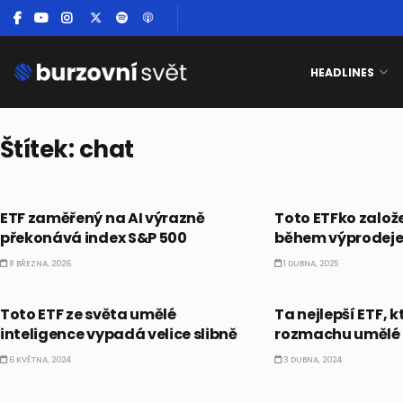
HEADLINES
Štítek:
chat
ETF
UNCATEGORIZED
ETF zaměřený na AI výrazně
Toto ETFko založe
překonává index S&P 500
během výprodeje 
8 BŘEZNA, 2026
1 DUBNA, 2025
ETF
ETF
Toto ETF ze světa umělé
Ta nejlepší ETF, k
inteligence vypadá velice slibně
rozmachu umělé 
6 KVĚTNA, 2024
3 DUBNA, 2024