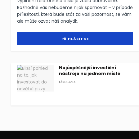
Vyplnění telefonního čísla je zcela dobrovolné.
Rozhodně vás nebudeme nijak spamovat – v případě
příležitosti, která bude stát za vaši pozornost, se vám
ale může ozvat náš analytik.
Nejúspěšnější investiční
nástroje na jednom místě
REKLAMA