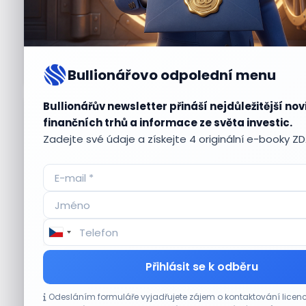
Bullionářovo odpolední menu
Bullionářův newsletter přináší nejdůležitější nov
Aktuální
příležitosti
finančních trhů a informace ze světa investic.
Zadejte své údaje a získejte 4 originální e-booky Z
CO HÝBE TRHEM
Přihlásit se k odběru
Jalapeňová kauza tlačí akcie Chipotle níž.
Odesláním formuláře vyjadřujete zájem o kontaktování lic