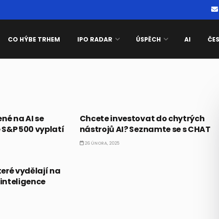
CO HÝBE TRHEM
IPO RADAR
ÚSPĚCH
AI
ČE
ETF
né na AI se
Chcete investovat do chytrých
S&P 500 vyplatí
nástrojů AI? Seznamte se s CHAT
26 ÚNORA, 2025
teré vydělají na
inteligence