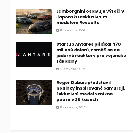
Lamborghini oslavuje výročí v
Japonsku exkluzivním
modelem Revuelto
31 ČERVENCE, 2026
Startup Antares přilákal 470
milionů dolarů, zaměří se na
jaderné reaktory pro vojenské
základny
29 ČERVENCE, 2026
Roger Dubuis představil
hodinky inspirované samuraji.
Exkluzivní model vznikne
pouze v 28 kusech
27 ČERVENCE, 2026