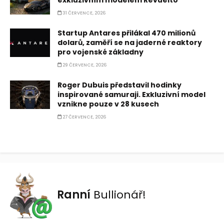
exkluzivním modelem Revuelto
31 ČERVENCE, 2026
Startup Antares přilákal 470 milionů
dolarů, zaměří se na jaderné reaktory
pro vojenské základny
29 ČERVENCE, 2026
Roger Dubuis představil hodinky
inspirované samuraji. Exkluzivní model
vznikne pouze v 28 kusech
27 ČERVENCE, 2026
Ranní
Bullionář!