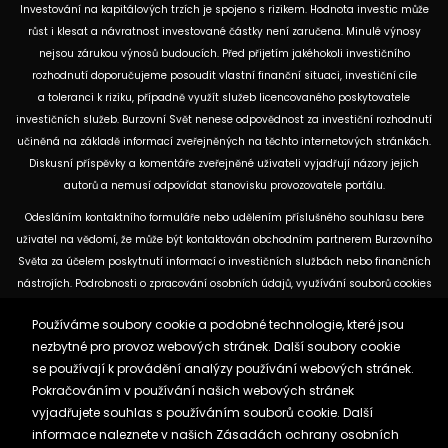
Investování na kapitálových trzích je spojeno s rizikem. Hodnota investic může
růst i klesat a návratnost investované částky není zaručena. Minulé výnosy
nejsou zárukou výnosů budoucích. Před přijetím jakéhokoli investičního
rozhodnutí doporučujeme posoudit vlastní finanční situaci, investiční cíle
a toleranci k riziku, případně využít služeb licencovaného poskytovatele
investičních služeb. Burzovní Svět nenese odpovědnost za investiční rozhodnutí
učiněná na základě informací zveřejněných na těchto internetových stránkách.
Diskusní příspěvky a komentáře zveřejněné uživateli vyjadřují názory jejich
autorů a nemusí odpovídat stanovisku provozovatele portálu.
Odesláním kontaktního formuláře nebo udělením příslušného souhlasu bere
uživatel na vědomí, že může být kontaktován obchodním partnerem Burzovního
Světa za účelem poskytnutí informací o investičních službách nebo finančních
nástrojích. Podrobnosti o zpracování osobních údajů, využívání souborů cookies
a obchodních partnerech jsou uvedeny v příslušných dokumentech
Používáme soubory cookie a podobné technologie, které jsou
dostupných na těchto internetových stránkách. U jednotlivých článků mohou
nezbytné pro provoz webových stránek. Další soubory cookie
být uvedeny informace o použitých zdrojích, datu původní analýzy nebo datu,
se používají k provádění analýzy používání webových stránek.
ke kterému se vztahují uvedené tržní údaje.
Pokračováním v používání našich webových stránek
vyjadřujete souhlas s používáním souborů cookie. Další
Zásady ochrany osobních údajů a cookies
informace naleznete v našich
Zásadách ochrany osobních