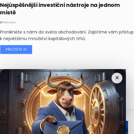
Nejúspěšnější investiční nástroje na jednom
místě
REKLAMA
Pronikněte s námi do světa obchodování. Zajistíme vám přístup
k největšímu množství kapitálových trhů.
PŘEČTĚTE SI
×
Nejčtenější
zprávy