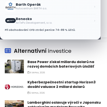
6 SRPNA, 2026
Barth Operák
›
Autocentrum BARTH a.s.
Asijské technologie oslabily, SK Hynix se
propadl téměř o 10 %
Benecko
›
6 SRPNA, 2026
AnTePo Developement, s.r.o.
Při obchodování CFD ztrácí peníze 74–89 % účtů.
Alternativní
investice
Base Power získal miliardu dolarů na
rozvoj domácích bateriových úložišť
4 SRPNA, 2026
Kyberbezpečnostní startup Horizon3
dosáhl valuace 2 miliard dolarů
2 SRPNA, 2026
Lamborghini oslavuje výročí v Japonsku