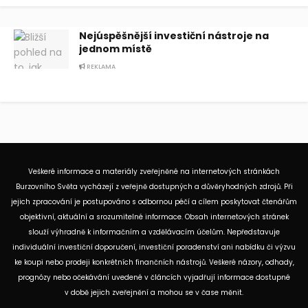
Nejúspěšnější investiční nástroje na
jednom místě
REKLAMA
Veškeré informace a materiály zveřejněné na internetových stránkách
Burzovního Světa vycházejí z veřejně dostupných a důvěryhodných zdrojů. Při
jejich zpracování je postupováno s odbornou péčí a cílem poskytovat čtenářům
objektivní, aktuální a srozumitelné informace. Obsah internetových stránek
slouží výhradně k informačním a vzdělávacím účelům. Nepředstavuje
individuální investiční doporučení, investiční poradenství ani nabídku či výzvu
ke koupi nebo prodeji konkrétních finančních nástrojů. Veškeré názory, odhady,
prognózy nebo očekávání uvedené v článcích vyjadřují informace dostupné
v době jejich zveřejnění a mohou se v čase měnit.