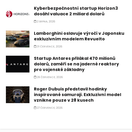
Kyberbezpečnostní startup Horizon3
dosáhl valuace 2 miliard dolarů
2 SRPNA, 2026
Lamborghini oslavuje výročí v Japonsku
exkluzivním modelem Revuelto
31 ČERVENCE, 2026
Startup Antares přilákal 470 milionů
dolarů, zaměří se na jaderné reaktory
pro vojenské základny
29 ČERVENCE, 2026
Roger Dubuis představil hodinky
inspirované samuraji. Exkluzivní model
vznikne pouze v 28 kusech
27 ČERVENCE, 2026