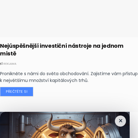
Nejúspěšnější investiční nástroje na jednom
místě
REKLAMA
Pronikněte s námi do světa obchodování. Zajistíme vám přístup
k největšímu množství kapitálových trhů.
PŘEČTĚTE SI
×
Nejčtenější
zprávy