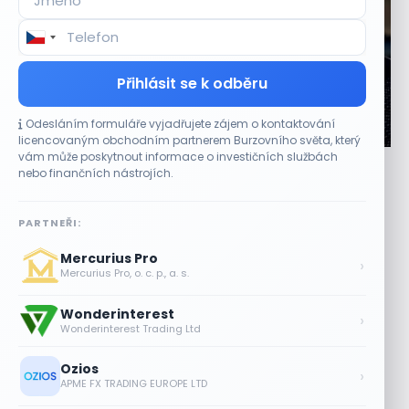
Přihlásit se k odběru
Odesláním formuláře vyjadřujete zájem o kontaktování
CO HÝBE TRHEM
licencovaným obchodním partnerem Burzovního světa, který
vám může poskytnout informace o investičních službách
Výsledky společností jsou silné. Proč to akciový
nebo finančních nástrojích.
trh zatím neoceňuje?
8 SRPNA, 2026
PARTNEŘI:
Lepší výsledky tentokrát růst akcií nezaručily Výsledková
Mercurius Pro
sezona amerických společností přinesla převážně lepší
›
Mercurius Pro, o. c. p., a. s.
čísla, než očekávali analytici. Reakce trhu však...
Wonderinterest
Objednávky DoorDash vzrostly téměř o
›
Wonderinterest Trading Ltd
28 %, akcie rostou
8 SRPNA, 2026
Ozios
›
APME FX TRADING EUROPE LTD
Akcie Micron klesají, ale nejhoršímu