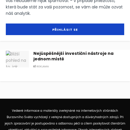
vás nebudeme nijak spamovat – v případě příležitosti,
která bude stát za vaši pozornost, se vám ale může ozvat
náš analytik.
Nejúspěšnější investiční nástroje na
jednom místě
REKLAMA
Veškeré informace a materiály zveřejněné na internetových stránkách
Burzovního Světa vycházejí z veřejně dostupných a důvěryhodných zdrojů. Při
jejich zpracování je postupováno s odbornou péčí a cílem poskytovat čtenářům
objektivní, aktuální a srozumitelné informace. Obsah internetových stránek