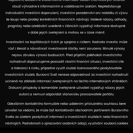
slouží výhradně k informačním a vzdělávacím účelům. Nepředstavuje
individuální investiční doporučení, investiční poradenství ani nabídku či výzvu
ke koupi nebo prodeji konkrétních finančních nástrojů. Veškeré názory, odhady,
prognózy nebo očekávání uvedené v článcích vyjadřují informace dostupné
v době jejich zveřejnění a mohou se v čase měnit.
Investování na kapitálových trzích je spojeno s rizikem. Hodnota investic může
růst i klesat a návratnost investované částky není zaručena. Minulé výnosy
nejsou zárukou výnosů budoucích. Před přijetím jakéhokoli investičního
rozhodnutí doporučujeme posoudit vlastní finanční situaci, investiční cíle
a toleranci k riziku, případně využít služeb licencovaného poskytovatele
investičních služeb. Burzovní Svět nenese odpovědnost za investiční rozhodnutí
učiněná na základě informací zveřejněných na těchto internetových stránkách.
Diskusní příspěvky a komentáře zveřejněné uživateli vyjadřují názory jejich
autorů a nemusí odpovídat stanovisku provozovatele portálu.
Odesláním kontaktního formuláře nebo udělením příslušného souhlasu bere
uživatel na vědomí, že může být kontaktován obchodním partnerem Burzovního
Světa za účelem poskytnutí informací o investičních službách nebo finančních
nástrojích. Podrobnosti o zpracování osobních údajů, využívání souborů cookies
a obchodních partnerech jsou uvedeny v příslušných dokumentech