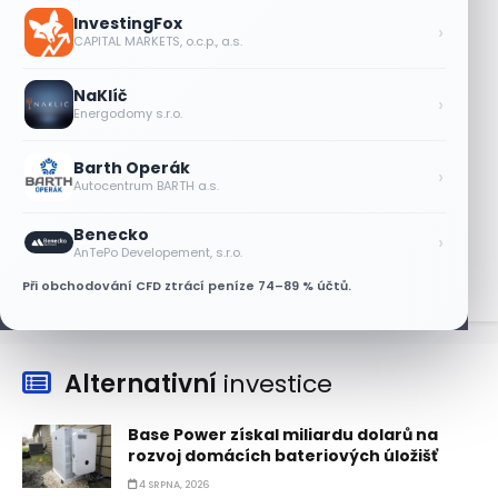
výprodeji paměťových čipů unikly
InvestingFox
›
7 SRPNA, 2026
CAPITAL MARKETS, o.c.p., a.s.
Jalapeňová kauza tlačí akcie Chipotle
NaKlíč
níž. Analytici ale zůstávají klidní
›
Energodomy s.r.o.
7 SRPNA, 2026
Barth Operák
Tesla míří na obrovský trh
›
Autocentrum BARTH a.s.
samořiditelných aut. Akcie reagují
růstem
Benecko
›
7 SRPNA, 2026
AnTePo Developement, s.r.o.
Při obchodování CFD ztrácí peníze 74–89 % účtů.
Alternativní
investice
Base Power získal miliardu dolarů na
rozvoj domácích bateriových úložišť
4 SRPNA, 2026