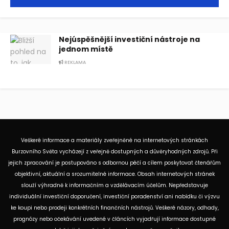
Nejúspěšnější investiční nástroje na
jednom místě
REKLAMA
Veškeré informace a materiály zveřejněné na internetových stránkách
Burzovního Světa vycházejí z veřejně dostupných a důvěryhodných zdrojů. Při
jejich zpracování je postupováno s odbornou péčí a cílem poskytovat čtenářům
objektivní, aktuální a srozumitelné informace. Obsah internetových stránek
slouží výhradně k informačním a vzdělávacím účelům. Nepředstavuje
individuální investiční doporučení, investiční poradenství ani nabídku či výzvu
ke koupi nebo prodeji konkrétních finančních nástrojů. Veškeré názory, odhady,
prognózy nebo očekávání uvedené v článcích vyjadřují informace dostupné