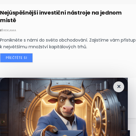
Nejúspěšnější investiční nástroje na jednom
místě
REKLAMA
Pronikněte s námi do světa obchodování. Zajistíme vám přístup
k největšímu množství kapitálových trhů.
PŘEČTĚTE SI
×
Nejčtenější
zprávy