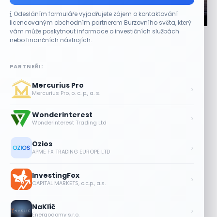
Odesláním formuláře vyjadřujete zájem o kontaktování
CO HÝBE TRHEM
licencovaným obchodním partnerem Burzovního světa, který
vám může poskytnout informace o investičních službách
Jalapeňová kauza tlačí akcie Chipotle níž.
nebo finančních nástrojích.
Analytici ale zůstávají klidní
7 SRPNA, 2026
PARTNEŘI:
Stažení papriček zasáhlo cenu akcií Akcie provozovatele
Mercurius Pro
restaurací Chipotle Mexican Grill (CMG) ve čtvrtek
›
Mercurius Pro, o. c. p., a. s.
oslabovaly o 2,9 % a prodloužily...
Wonderinterest
Tesla míří na obrovský trh
›
Wonderinterest Trading Ltd
samořiditelných aut. Akcie reagují
růstem
Ozios
›
7 SRPNA, 2026
APME FX TRADING EUROPE LTD
Plány Starlinku srazily akcie T-Mobile,
InvestingFox
AT&T a Verizonu
›
CAPITAL MARKETS, o.c.p., a.s.
6 SRPNA, 2026
NaKlíč
Lisa Su zlehčuje Muskův závazek vůči
›
Energodomy s.r.o.