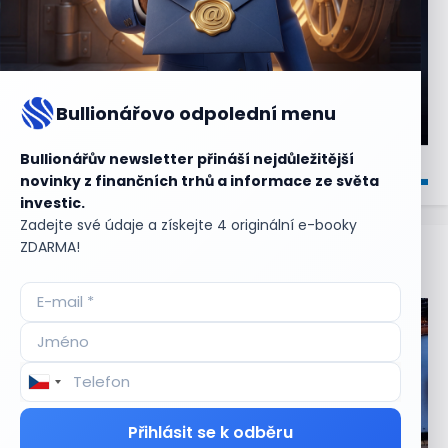
Bullionářovo odpolední menu
Bullionářův newsletter přináší nejdůležitější
novinky z finančních trhů a informace ze světa
investic.
Zadejte své údaje a získejte 4 originální e-booky
ZDARMA!
Aktuální
příležitosti
Přihlásit se k odběru