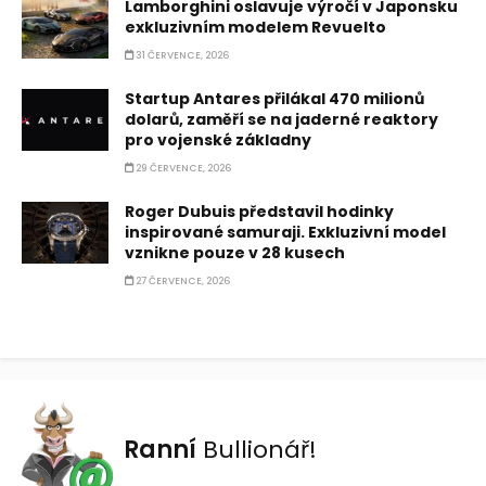
Lamborghini oslavuje výročí v Japonsku
exkluzivním modelem Revuelto
31 ČERVENCE, 2026
Startup Antares přilákal 470 milionů
dolarů, zaměří se na jaderné reaktory
pro vojenské základny
29 ČERVENCE, 2026
Roger Dubuis představil hodinky
inspirované samuraji. Exkluzivní model
vznikne pouze v 28 kusech
27 ČERVENCE, 2026
Ranní
Bullionář!