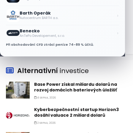
Nvidii. Akcie AMD po výsledcích klesají
6 SRPNA, 2026
Barth Operák
›
Autocentrum BARTH a.s.
Asijské technologie oslabily, SK Hynix se
propadl téměř o 10 %
Benecko
›
6 SRPNA, 2026
AnTePo Developement, s.r.o.
Při obchodování CFD ztrácí peníze 74–89 % účtů.
Alternativní
investice
Base Power získal miliardu dolarů na
rozvoj domácích bateriových úložišť
4 SRPNA, 2026
Kyberbezpečnostní startup Horizon3
dosáhl valuace 2 miliard dolarů
2 SRPNA, 2026