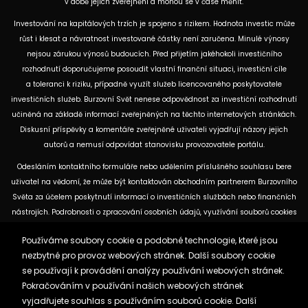
v době jejich zveřejnění a mohou se v čase měnit.
Investování na kapitálových trzích je spojeno s rizikem. Hodnota investic může
růst i klesat a návratnost investované částky není zaručena. Minulé výnosy
nejsou zárukou výnosů budoucích. Před přijetím jakéhokoli investičního
rozhodnutí doporučujeme posoudit vlastní finanční situaci, investiční cíle
a toleranci k riziku, případně využít služeb licencovaného poskytovatele
investičních služeb. Burzovní Svět nenese odpovědnost za investiční rozhodnutí
učiněná na základě informací zveřejněných na těchto internetových stránkách.
Diskusní příspěvky a komentáře zveřejněné uživateli vyjadřují názory jejich
autorů a nemusí odpovídat stanovisku provozovatele portálu.
Odesláním kontaktního formuláře nebo udělením příslušného souhlasu bere
uživatel na vědomí, že může být kontaktován obchodním partnerem Burzovního
Světa za účelem poskytnutí informací o investičních službách nebo finančních
nástrojích. Podrobnosti o zpracování osobních údajů, využívání souborů cookies
a obchodních partnerech jsou uvedeny v příslušných dokumentech
Používáme soubory cookie a podobné technologie, které jsou
dostupných na těchto internetových stránkách. U jednotlivých článků mohou
nezbytné pro provoz webových stránek. Další soubory cookie
být uvedeny informace o použitých zdrojích, datu původní analýzy nebo datu,
se používají k provádění analýzy používání webových stránek.
ke kterému se vztahují uvedené tržní údaje.
Pokračováním v používání našich webových stránek
vyjadřujete souhlas s používáním souborů cookie. Další