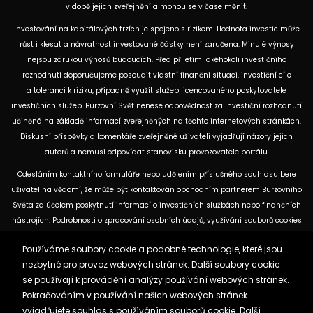
v době jejich zveřejnění a mohou se v čase měnit.
Investování na kapitálových trzích je spojeno s rizikem. Hodnota investic může
růst i klesat a návratnost investované částky není zaručena. Minulé výnosy
nejsou zárukou výnosů budoucích. Před přijetím jakéhokoli investičního
rozhodnutí doporučujeme posoudit vlastní finanční situaci, investiční cíle
a toleranci k riziku, případně využít služeb licencovaného poskytovatele
investičních služeb. Burzovní Svět nenese odpovědnost za investiční rozhodnutí
učiněná na základě informací zveřejněných na těchto internetových stránkách.
Diskusní příspěvky a komentáře zveřejněné uživateli vyjadřují názory jejich
autorů a nemusí odpovídat stanovisku provozovatele portálu.
Odesláním kontaktního formuláře nebo udělením příslušného souhlasu bere
uživatel na vědomí, že může být kontaktován obchodním partnerem Burzovního
Světa za účelem poskytnutí informací o investičních službách nebo finančních
nástrojích. Podrobnosti o zpracování osobních údajů, využívání souborů cookies
a obchodních partnerech jsou uvedeny v příslušných dokumentech
Používáme soubory cookie a podobné technologie, které jsou
dostupných na těchto internetových stránkách. U jednotlivých článků mohou
nezbytné pro provoz webových stránek. Další soubory cookie
být uvedeny informace o použitých zdrojích, datu původní analýzy nebo datu,
se používají k provádění analýzy používání webových stránek.
ke kterému se vztahují uvedené tržní údaje.
Pokračováním v používání našich webových stránek
vyjadřujete souhlas s používáním souborů cookie. Další