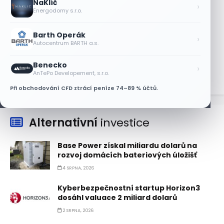
NaKlíč
trhu DRAM
›
Energodomy s.r.o.
5 SRPNA, 2026
Barth Operák
Akcie SK Hynix stoupají, investoři sázejí
›
Autocentrum BARTH a.s.
na plán výplaty dividend
5 SRPNA, 2026
Benecko
›
AnTePo Developement, s.r.o.
Při obchodování CFD ztrácí peníze 74–89 % účtů.
Alternativní
investice
Base Power získal miliardu dolarů na
rozvoj domácích bateriových úložišť
4 SRPNA, 2026
Kyberbezpečnostní startup Horizon3
dosáhl valuace 2 miliard dolarů
2 SRPNA, 2026