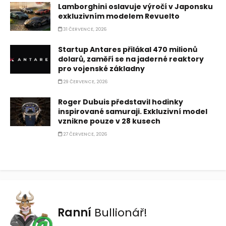
Lamborghini oslavuje výročí v Japonsku
exkluzivním modelem Revuelto
31 ČERVENCE, 2026
Startup Antares přilákal 470 milionů
dolarů, zaměří se na jaderné reaktory
pro vojenské základny
29 ČERVENCE, 2026
Roger Dubuis představil hodinky
inspirované samuraji. Exkluzivní model
vznikne pouze v 28 kusech
27 ČERVENCE, 2026
Ranní
Bullionář!