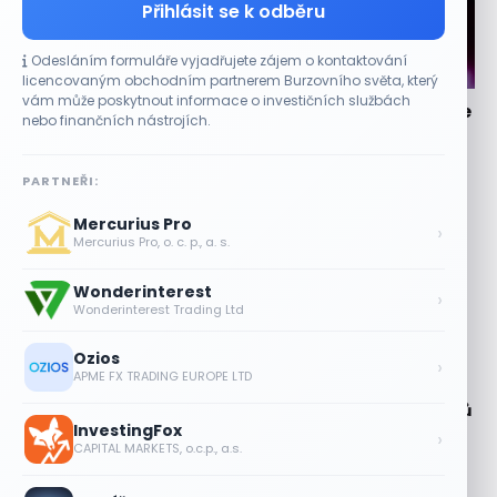
Přihlásit se k odběru
Odesláním formuláře vyjadřujete zájem o kontaktování
CO HÝBE TRHEM
licencovaným obchodním partnerem Burzovního světa, který
vám může poskytnout informace o investičních službách
Lisa Su zlehčuje Muskův závazek vůči Nvidii. Akcie
nebo finančních nástrojích.
AMD po výsledcích klesají
6 SRPNA, 2026
PARTNEŘI:
Musk vyzdvihl spolupráci s Nvidií Generální ředitelka
Mercurius Pro
společnosti Advanced Micro Devices (AMD) Lisa Suová
›
Mercurius Pro, o. c. p., a. s.
reagovala na vyjádření Elona Muska, podle...
Wonderinterest
Asijské technologie oslabily, SK Hynix se
›
Wonderinterest Trading Ltd
propadl téměř o 10 %
6 SRPNA, 2026
Ozios
›
APME FX TRADING EUROPE LTD
Technologický obrat přidal indexu
Nasdaq 100 za čtyři dny 3,5 bilionu dolarů
InvestingFox
›
6 SRPNA, 2026
CAPITAL MARKETS, o.c.p., a.s.
Micron posílil o 7,6 % a zvýšil podíl na