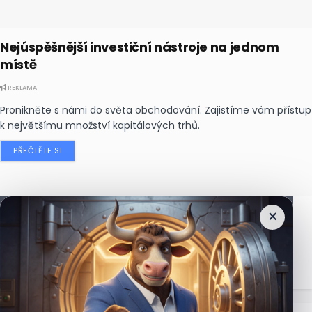
Nejúspěšnější investiční nástroje na jednom
místě
REKLAMA
Pronikněte s námi do světa obchodování. Zajistíme vám přístup
k největšímu množství kapitálových trhů.
PŘEČTĚTE SI
×
Nejčtenější
zprávy