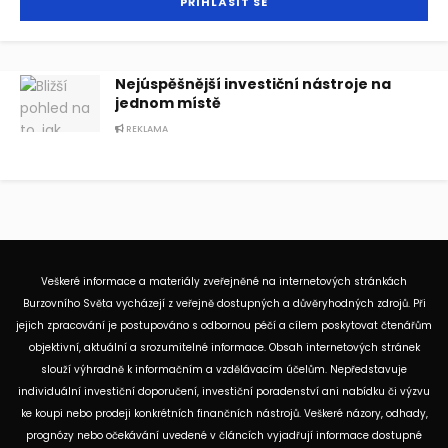
Nejúspěšnější investiční nástroje na
jednom místě
REKLAMA
Veškeré informace a materiály zveřejněné na internetových stránkách
Burzovního Světa vycházejí z veřejně dostupných a důvěryhodných zdrojů. Při
jejich zpracování je postupováno s odbornou péčí a cílem poskytovat čtenářům
objektivní, aktuální a srozumitelné informace. Obsah internetových stránek
slouží výhradně k informačním a vzdělávacím účelům. Nepředstavuje
individuální investiční doporučení, investiční poradenství ani nabídku či výzvu
ke koupi nebo prodeji konkrétních finančních nástrojů. Veškeré názory, odhady,
prognózy nebo očekávání uvedené v článcích vyjadřují informace dostupné