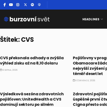
HEADLINES
Štítek:
CVS
AKCIE
PRÁVĚ TEĎ
CVS překonala odhady a zvýšila
Pojišťovny v pro
výhled zisku až na 8,10 dolaru
Obamacare žádaj
nejvyšší zvýšení 
6 SRPNA, 2026
téměř deset let
8 ČERVENCE, 2026
PRÁVĚ TEĎ
PRÁVĚ TEĎ
Výsledková sezóna zdravotních
Zdravotní pojišťo
pojišťoven: UnitedHealth a CVS
úspěšné první čtv
dominují sektoru po silném
Cigna přesto osl