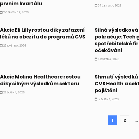
prvním kvartálu
24 ČERVNA, 2026
2 ČERVENCE, 2026
PRÁVĚ TEĎ
PRÁVĚ TEĎ
Akcie Eli Lilly rostou díky zařazení
Silná výsledková
léků na obezitu do programů CVS
pokračuje: Tech 
spotřebitelské f
29 KVĚTNA, 2026
očekávání
4 KVĚTNA, 2026
PRÁVĚ TEĎ
PRÁVĚ TEĎ
Akcie Molina Healthcare rostou
Shrnutí výsledků z
díky silným výsledkům sektoru
CVS Health a sek
pojištění
22 DUBNA, 2026
17 DUBNA, 2026
1
2
…