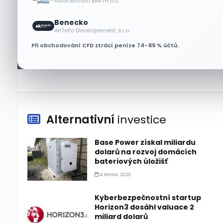
Autocentrum BARTH a.s.
5 SRPNA, 2026
Benecko
Jeff Bezos plánuje prodat
AnTePo Developement, s.r.o.
akcie Amazonu za 4,1 miliardy
Při obchodování CFD ztrácí peníze 74–89 % účtů.
dolarů
5 SRPNA, 2026
Alternativní
investice
Base Power získal miliardu
dolarů na rozvoj domácích
bateriových úložišť
4 SRPNA, 2026
Kyberbezpečnostní startup
Horizon3 dosáhl valuace 2
miliard dolarů