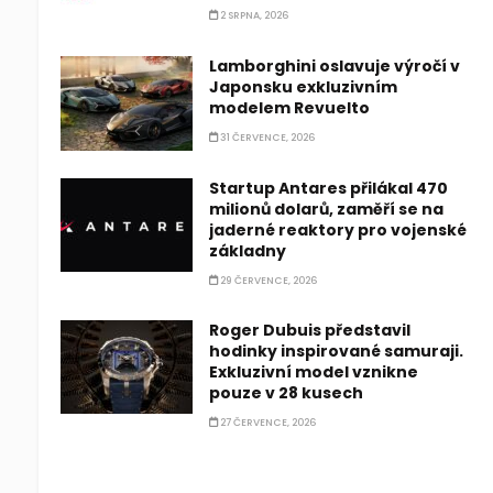
2 SRPNA, 2026
Lamborghini oslavuje výročí v
Japonsku exkluzivním
modelem Revuelto
31 ČERVENCE, 2026
Startup Antares přilákal 470
milionů dolarů, zaměří se na
jaderné reaktory pro vojenské
základny
29 ČERVENCE, 2026
Roger Dubuis představil
hodinky inspirované samuraji.
Exkluzivní model vznikne
pouze v 28 kusech
27 ČERVENCE, 2026