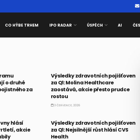
CO HÝBE TRHEM
IPO RADAR
ÚSPĚCH
AI
ČE
PRÁVĚ TEĎ
gramu
Výsledky zdravotních pojišťoven
í o druhé
za Q1: Molina Healthcare
pojistného za
zaostává, akcie přesto prudce
rostou
3 ČERVENCE, 2026
PRÁVĚ TEĎ
vny hlásí
Výsledky zdravotních pojišťoven
rtletí, akcie
za Q1: Nejsilnější růst hlásí CVS
abily
Health