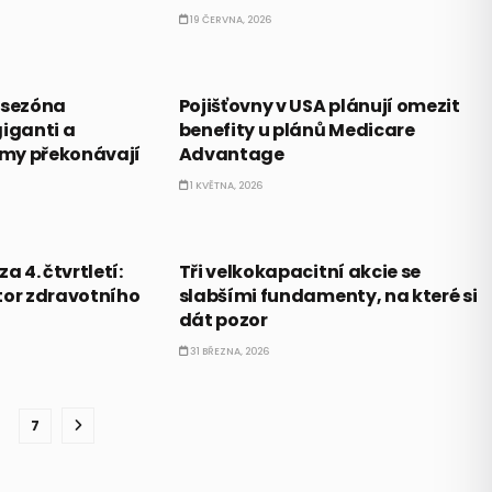
19 ČERVNA, 2026
PRÁVĚ TEĎ
 sezóna
Pojišťovny v USA plánují omezit
giganti a
benefity u plánů Medicare
irmy překonávají
Advantage
1 KVĚTNA, 2026
PRÁVĚ TEĎ
a 4. čtvrtletí:
Tři velkokapacitní akcie se
tor zdravotního
slabšími fundamenty, na které si
dát pozor
31 BŘEZNA, 2026
7