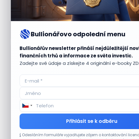
Bullionářovo odpolední menu
Bullionářův newsletter přináší nejdůležitější nov
Aktuální
příležitosti
finančních trhů a informace ze světa investic.
Zadejte své údaje a získejte 4 originální e-booky Z
CO HÝBE TRHEM
Přihlásit se k odběru
Technologický obrat přidal indexu Nasdaq
Odesláním formuláře vyjadřujete zájem o kontaktování lic