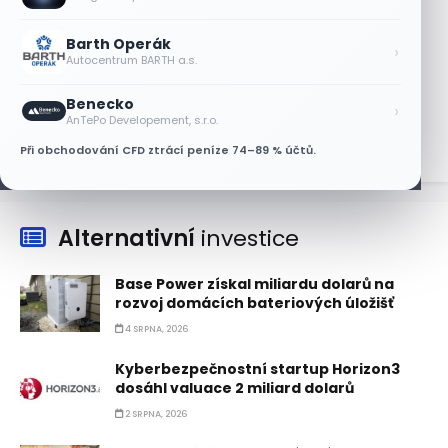
7 SRPNA, 2026
Barth Operák
Tesla míří na obrovský trh
›
Autocentrum BARTH a.s.
samořiditelných aut. Akcie reagují
růstem
Benecko
›
7 SRPNA, 2026
AnTePo Developement, s.r.o.
Při obchodování CFD ztrácí peníze 74–89 % účtů.
Alternativní
investice
Base Power získal miliardu dolarů na
rozvoj domácích bateriových úložišť
4 SRPNA, 2026
Kyberbezpečnostní startup Horizon3
dosáhl valuace 2 miliard dolarů
2 SRPNA, 2026