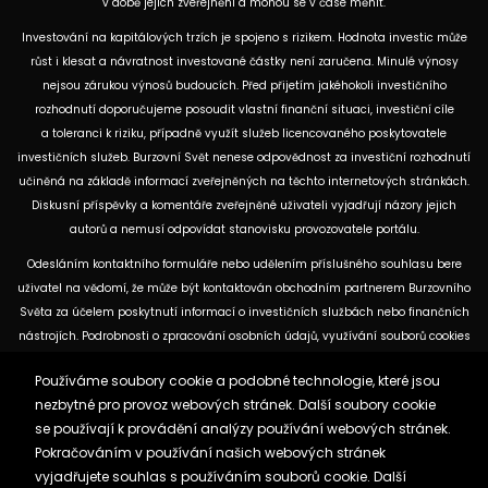
v době jejich zveřejnění a mohou se v čase měnit.
Investování na kapitálových trzích je spojeno s rizikem. Hodnota investic může
růst i klesat a návratnost investované částky není zaručena. Minulé výnosy
nejsou zárukou výnosů budoucích. Před přijetím jakéhokoli investičního
rozhodnutí doporučujeme posoudit vlastní finanční situaci, investiční cíle
a toleranci k riziku, případně využít služeb licencovaného poskytovatele
investičních služeb. Burzovní Svět nenese odpovědnost za investiční rozhodnutí
učiněná na základě informací zveřejněných na těchto internetových stránkách.
Diskusní příspěvky a komentáře zveřejněné uživateli vyjadřují názory jejich
autorů a nemusí odpovídat stanovisku provozovatele portálu.
Odesláním kontaktního formuláře nebo udělením příslušného souhlasu bere
uživatel na vědomí, že může být kontaktován obchodním partnerem Burzovního
Světa za účelem poskytnutí informací o investičních službách nebo finančních
nástrojích. Podrobnosti o zpracování osobních údajů, využívání souborů cookies
a obchodních partnerech jsou uvedeny v příslušných dokumentech
Používáme soubory cookie a podobné technologie, které jsou
dostupných na těchto internetových stránkách. U jednotlivých článků mohou
nezbytné pro provoz webových stránek. Další soubory cookie
být uvedeny informace o použitých zdrojích, datu původní analýzy nebo datu,
se používají k provádění analýzy používání webových stránek.
ke kterému se vztahují uvedené tržní údaje.
Pokračováním v používání našich webových stránek
vyjadřujete souhlas s používáním souborů cookie. Další