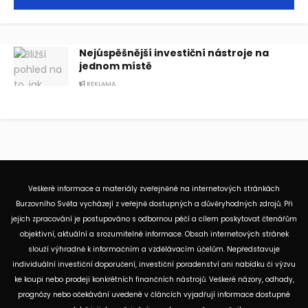
Nejúspěšnější investiční nástroje na
jednom místě
REKLAMA
Veškeré informace a materiály zveřejněné na internetových stránkách
Burzovního Světa vycházejí z veřejně dostupných a důvěryhodných zdrojů. Při
jejich zpracování je postupováno s odbornou péčí a cílem poskytovat čtenářům
objektivní, aktuální a srozumitelné informace. Obsah internetových stránek
slouží výhradně k informačním a vzdělávacím účelům. Nepředstavuje
individuální investiční doporučení, investiční poradenství ani nabídku či výzvu
ke koupi nebo prodeji konkrétních finančních nástrojů. Veškeré názory, odhady,
prognózy nebo očekávání uvedené v článcích vyjadřují informace dostupné