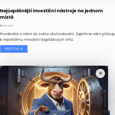
Nejúspěšnější investiční nástroje na jednom
místě
REKLAMA
Pronikněte s námi do světa obchodování. Zajistíme vám přístup
k největšímu množství kapitálových trhů.
PŘEČTĚTE SI
×
Nejčtenější
zprávy