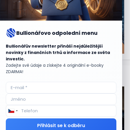
Bullionářovo odpolední menu
Bullionářův newsletter přináší nejdůležitější
novinky z finančních trhů a informace ze světa
investic.
Zadejte své údaje a získejte 4 originální e-booky
ZDARMA!
Aktuální
příležitosti
Přihlásit se k odběru