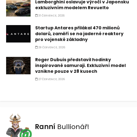
Lamborghini oslavuje výročí v Japonsku
exkluzivním modelem Revuelto
31 ČERVENCE, 2026
Startup Antares přilákal 470 milionů
dolarů, zaměří se na jaderné reaktory
pro vojenské základny
29 ČERVENCE, 2026
Roger Dubuis představil hodinky
inspirované samuraji. Exkluzivní model
vznikne pouze v 28 kusech
27 ČERVENCE, 2026
Ranní
Bullionář!