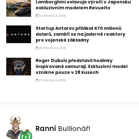
Lamborghini oslavuje výročí v Japonsku
exkluzivním modelem Revuelto
31 ČERVENCE, 2026
Startup Antares přilákal 470 milionů
dolarů, zaměří se na jaderné reaktory
pro vojenské základny
29 ČERVENCE, 2026
Roger Dubuis představil hodinky
inspirované samuraji. Exkluzivní model
vznikne pouze v 28 kusech
27 ČERVENCE, 2026
Ranní
Bullionář!