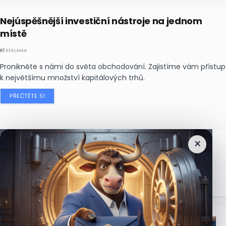
Nejúspěšnější investiční nástroje na jednom
místě
REKLAMA
Pronikněte s námi do světa obchodování. Zajistíme vám přístup
k největšímu množství kapitálových trhů.
PŘEČTĚTE SI
×
Nejčtenější
zprávy