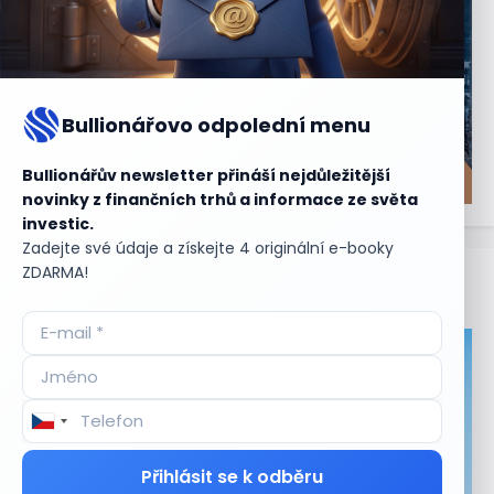
Bullionářovo odpolední menu
Bullionářův newsletter přináší nejdůležitější
novinky z finančních trhů a informace ze světa
investic.
Zadejte své údaje a získejte 4 originální e-booky
ZDARMA!
Aktuální
příležitosti
Přihlásit se k odběru