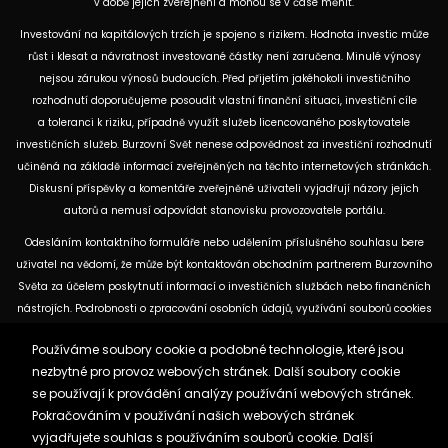
v době jejich zveřejnění a mohou se v čase měnit.
Investování na kapitálových trzích je spojeno s rizikem. Hodnota investic může
růst i klesat a návratnost investované částky není zaručena. Minulé výnosy
nejsou zárukou výnosů budoucích. Před přijetím jakéhokoli investičního
rozhodnutí doporučujeme posoudit vlastní finanční situaci, investiční cíle
a toleranci k riziku, případně využít služeb licencovaného poskytovatele
investičních služeb. Burzovní Svět nenese odpovědnost za investiční rozhodnutí
učiněná na základě informací zveřejněných na těchto internetových stránkách.
Diskusní příspěvky a komentáře zveřejněné uživateli vyjadřují názory jejich
autorů a nemusí odpovídat stanovisku provozovatele portálu.
Odesláním kontaktního formuláře nebo udělením příslušného souhlasu bere
uživatel na vědomí, že může být kontaktován obchodním partnerem Burzovního
Světa za účelem poskytnutí informací o investičních službách nebo finančních
nástrojích. Podrobnosti o zpracování osobních údajů, využívání souborů cookies
a obchodních partnerech jsou uvedeny v příslušných dokumentech
Používáme soubory cookie a podobné technologie, které jsou
dostupných na těchto internetových stránkách. U jednotlivých článků mohou
nezbytné pro provoz webových stránek. Další soubory cookie
být uvedeny informace o použitých zdrojích, datu původní analýzy nebo datu,
se používají k provádění analýzy používání webových stránek.
ke kterému se vztahují uvedené tržní údaje.
Pokračováním v používání našich webových stránek
vyjadřujete souhlas s používáním souborů cookie. Další