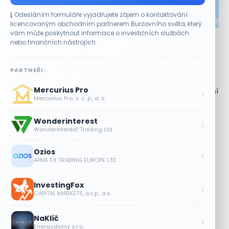
Odesláním formuláře vyjadřujete zájem o kontaktování
CO HÝBE TRHEM
licencovaným obchodním partnerem Burzovního světa, který
vám může poskytnout informace o investičních službách
Akcie Micron klesají, ale nejhoršímu výprodeji
nebo finančních nástrojích.
paměťových čipů unikly
7 SRPNA, 2026
PARTNEŘI:
Paměťový sektor zasáhl plošný pokles Akcie společnosti
Mercurius Pro
Micron Technology (MU) ve čtvrtek uzavřely obchodování
›
Mercurius Pro, o. c. p., a. s.
se ztrátou 1,3 %. Výrobce paměťových...
Wonderinterest
Jalapeňová kauza tlačí akcie Chipotle
›
Wonderinterest Trading Ltd
níž. Analytici ale zůstávají klidní
7 SRPNA, 2026
Ozios
›
APME FX TRADING EUROPE LTD
Tesla míří na obrovský trh
samořiditelných aut. Akcie reagují
InvestingFox
růstem
›
CAPITAL MARKETS, o.c.p., a.s.
7 SRPNA, 2026
NaKlíč
Plány Starlinku srazily akcie T-Mobile,
›
Energodomy s.r.o.