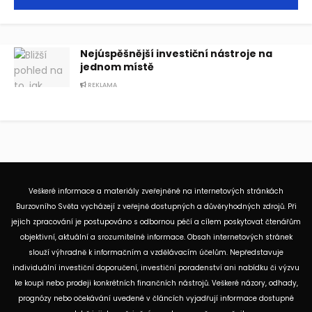
Nejúspěšnější investiční nástroje na
jednom místě
REKLAMA
Veškeré informace a materiály zveřejněné na internetových stránkách
Burzovního Světa vycházejí z veřejně dostupných a důvěryhodných zdrojů. Při
jejich zpracování je postupováno s odbornou péčí a cílem poskytovat čtenářům
objektivní, aktuální a srozumitelné informace. Obsah internetových stránek
slouží výhradně k informačním a vzdělávacím účelům. Nepředstavuje
individuální investiční doporučení, investiční poradenství ani nabídku či výzvu
ke koupi nebo prodeji konkrétních finančních nástrojů. Veškeré názory, odhady,
prognózy nebo očekávání uvedené v článcích vyjadřují informace dostupné