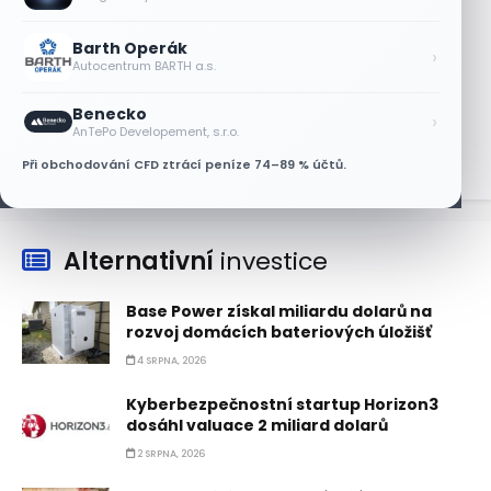
AT&T a Verizonu
6 SRPNA, 2026
Barth Operák
›
Autocentrum BARTH a.s.
Lisa Su zlehčuje Muskův závazek vůči
Nvidii. Akcie AMD po výsledcích klesají
Benecko
›
6 SRPNA, 2026
AnTePo Developement, s.r.o.
Při obchodování CFD ztrácí peníze 74–89 % účtů.
Alternativní
investice
Base Power získal miliardu dolarů na
rozvoj domácích bateriových úložišť
4 SRPNA, 2026
Kyberbezpečnostní startup Horizon3
dosáhl valuace 2 miliard dolarů
2 SRPNA, 2026