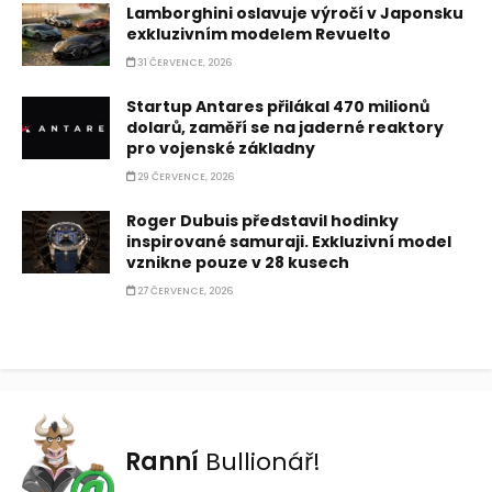
Lamborghini oslavuje výročí v Japonsku
exkluzivním modelem Revuelto
31 ČERVENCE, 2026
Startup Antares přilákal 470 milionů
dolarů, zaměří se na jaderné reaktory
pro vojenské základny
29 ČERVENCE, 2026
Roger Dubuis představil hodinky
inspirované samuraji. Exkluzivní model
vznikne pouze v 28 kusech
27 ČERVENCE, 2026
Ranní
Bullionář!