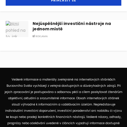
Nejúspěšnější investiční nástroje na
jednom místě
REKLAMA
Veškeré informace a materiály zveřejněné na internetových stránkách
Burzovního Světa vycházejí z veřejně dostupných a důvěryhodných zdrojů. Při
jejich zpracování je postupováno s odbornou péčí a cílem poskytovat čtenářům
objektivní, aktuální a srozumitelné informace. Obsah internetových stránek
slouží výhradně k informačním a vzdělávacím účelům. Nepředstavuje
individuální investiční doporučení, investiční poradenství ani nabídku či výzvu
ke koupi nebo prodeji konkrétních finančních nástrojů. Veškeré názory, odhady,
prognózy nebo očekávání uvedené v článcích vyjadřují informace dostupné