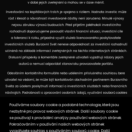
v době jejich zveřejnění a mohou se v čase měnit.
Investování na kapitálových trzích je spojeno s rizikem. Hodnota investic může
růst i klesat a návratnost investované částky není zaručena. Minulé výnosy
nejsou zárukou výnosů budoucích. Před přijetím jakéhokoli investičního
rozhodnutí doporučujeme posoudit vlastní finanční situaci, investiční cíle
a toleranci k riziku, případně využít služeb licencovaného poskytovatele
investičních služeb. Burzovní Svět nenese odpovědnost za investiční rozhodnutí
učiněná na základě informací zveřejněných na těchto internetových stránkách.
Diskusní příspěvky a komentáře zveřejněné uživateli vyjadřují názory jejich
autorů a nemusí odpovídat stanovisku provozovatele portálu.
Odesláním kontaktního formuláře nebo udělením příslušného souhlasu bere
uživatel na vědomí, že může být kontaktován obchodním partnerem Burzovního
Světa za účelem poskytnutí informací o investičních službách nebo finančních
nástrojích. Podrobnosti o zpracování osobních údajů, využívání souborů cookies
a obchodních partnerech jsou uvedeny v příslušných dokumentech
Používáme soubory cookie a podobné technologie, které jsou
dostupných na těchto internetových stránkách. U jednotlivých článků mohou
nezbytné pro provoz webových stránek. Další soubory cookie
být uvedeny informace o použitých zdrojích, datu původní analýzy nebo datu,
se používají k provádění analýzy používání webových stránek.
ke kterému se vztahují uvedené tržní údaje.
Pokračováním v používání našich webových stránek
vyjadřujete souhlas s používáním souborů cookie. Další