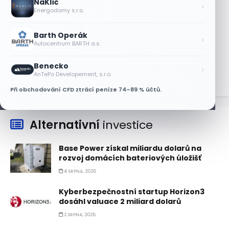
NaKlíč
trhu DRAM
›
Energodomy s.r.o.
5 SRPNA, 2026
Barth Operák
Akcie SK Hynix stoupají, investoři sázejí
›
Autocentrum BARTH a.s.
na plán výplaty dividend
5 SRPNA, 2026
Benecko
›
AnTePo Developement, s.r.o.
Při obchodování CFD ztrácí peníze 74–89 % účtů.
Alternativní
investice
Base Power získal miliardu dolarů na
rozvoj domácích bateriových úložišť
4 SRPNA, 2026
Kyberbezpečnostní startup Horizon3
dosáhl valuace 2 miliard dolarů
2 SRPNA, 2026