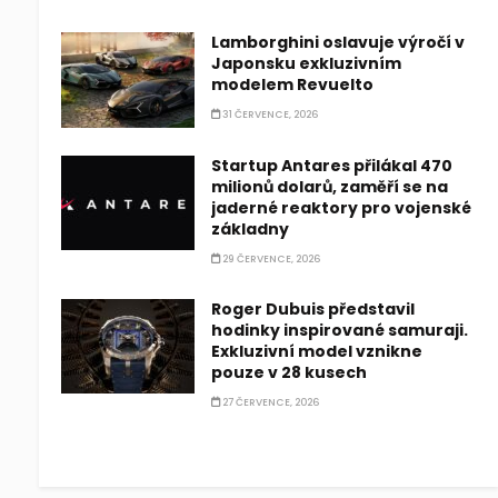
Lamborghini oslavuje výročí v
Japonsku exkluzivním
modelem Revuelto
31 ČERVENCE, 2026
Startup Antares přilákal 470
milionů dolarů, zaměří se na
jaderné reaktory pro vojenské
základny
29 ČERVENCE, 2026
Roger Dubuis představil
hodinky inspirované samuraji.
Exkluzivní model vznikne
pouze v 28 kusech
27 ČERVENCE, 2026