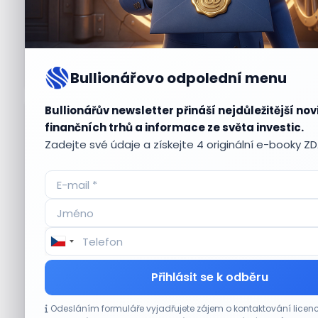
Bullionářovo odpolední menu
Bullionářův newsletter přináší nejdůležitější nov
Aktuální
příležitosti
finančních trhů a informace ze světa investic.
Zadejte své údaje a získejte 4 originální e-booky Z
CO HÝBE TRHEM
Přihlásit se k odběru
Micron posílil o 7,6 % a zvýšil podíl na trhu
Odesláním formuláře vyjadřujete zájem o kontaktování lic