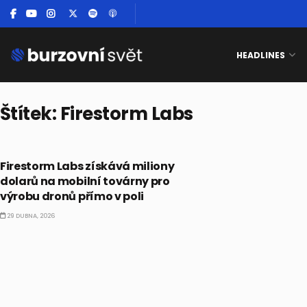
HEADLINES
Štítek:
Firestorm Labs
ALTERNATIVNÍ INVESTICE
Firestorm Labs získává miliony
dolarů na mobilní továrny pro
výrobu dronů přímo v poli
29 DUBNA, 2026