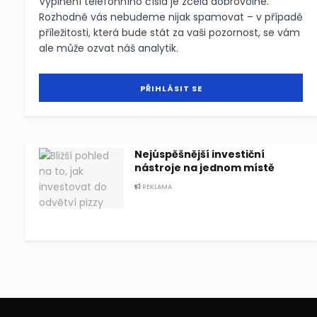
Vyplnění telefonního čísla je zcela dobrovolné.
Rozhodně vás nebudeme nijak spamovat – v případě
příležitosti, která bude stát za vaši pozornost, se vám
ale může ozvat náš analytik.
Nejúspěšnější investiční
nástroje na jednom místě
REKLAMA