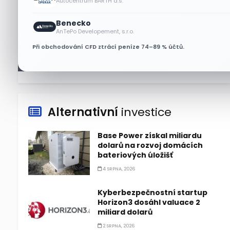
Autocentrum BARTH a.s.
Bude se v srpnu dařit akciím
Benecko
Walmart a Eli Lilly?
AnTePo Developement, s.r.o.
4 SRPNA, 2026
Při obchodování CFD ztrácí peníze 74–89 % účtů.
Alternativní
investice
Base Power získal miliardu
dolarů na rozvoj domácích
bateriových úložišť
4 SRPNA, 2026
Kyberbezpečnostní startup
Horizon3 dosáhl valuace 2
miliard dolarů
2 SRPNA, 2026