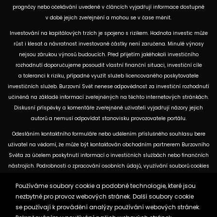
prognózy nebo očekávání uvedené v článcích vyjadřují informace dostupné
v době jejich zveřejnění a mohou se v čase měnit.
Investování na kapitálových trzích je spojeno s rizikem. Hodnota investic může
růst i klesat a návratnost investované částky není zaručena. Minulé výnosy
nejsou zárukou výnosů budoucích. Před přijetím jakéhokoli investičního
rozhodnutí doporučujeme posoudit vlastní finanční situaci, investiční cíle
a toleranci k riziku, případně využít služeb licencovaného poskytovatele
investičních služeb. Burzovní Svět nenese odpovědnost za investiční rozhodnutí
učiněná na základě informací zveřejněných na těchto internetových stránkách.
Diskusní příspěvky a komentáře zveřejněné uživateli vyjadřují názory jejich
autorů a nemusí odpovídat stanovisku provozovatele portálu.
Odesláním kontaktního formuláře nebo udělením příslušného souhlasu bere
uživatel na vědomí, že může být kontaktován obchodním partnerem Burzovního
Světa za účelem poskytnutí informací o investičních službách nebo finančních
nástrojích. Podrobnosti o zpracování osobních údajů, využívání souborů cookies
a obchodních partnerech jsou uvedeny v příslušných dokumentech
Používáme soubory cookie a podobné technologie, které jsou
dostupných na těchto internetových stránkách. U jednotlivých článků mohou
nezbytné pro provoz webových stránek. Další soubory cookie
být uvedeny informace o použitých zdrojích, datu původní analýzy nebo datu,
se používají k provádění analýzy používání webových stránek.
ke kterému se vztahují uvedené tržní údaje.