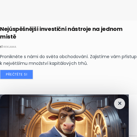
Nejúspěšnější investiční nástroje na jednom
místě
REKLAMA
Pronikněte s námi do světa obchodování. Zajistíme vám přístup
k největšímu množství kapitálových trhů.
PŘEČTĚTE SI
×
Nejčtenější
zprávy