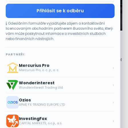
Přihlásit se k odběru
Odesláním formuláře vyjadřujete zájem o kontaktování
CO HÝBE TRHEM
licencovaným obchodním partnerem Burzovního světa, který
vám může poskytnout informace o investičních službách
Etsy překonala odhady tržeb, objem prodejů
nebo finančních nástrojích.
vzrostl meziročně o 7,5 %
9 SRPNA, 2026
PARTNEŘI:
Čtvrtletní výsledky překonaly očekávání trhu Provozovatel
Mercurius Pro
internetového tržiště Etsy, Inc. (ETSY) vykázal za druhé
›
Mercurius Pro, o. c. p., a. s.
čtvrtletí tržby ve výši 668,3 milionu...
Wonderinterest
Partnerství s Googlem zvedlo akcie
›
Wonderinterest Trading Ltd
Oracle za dva týdny o 27 %
9 SRPNA, 2026
Ozios
›
APME FX TRADING EUROPE LTD
Výsledky společností jsou silné. Proč to
akciový trh zatím neoceňuje?
InvestingFox
›
8 SRPNA, 2026
CAPITAL MARKETS, o.c.p., a.s.