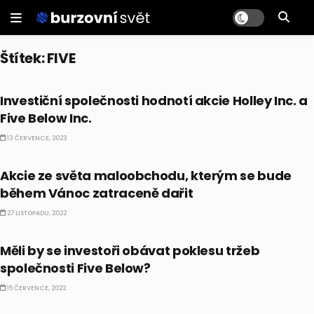
Štítek:
FIVE
AKCIE
Investiční společnosti hodnotí akcie Holley Inc. a
Five Below Inc.
13 ČERVENCE, 2023
AKCIE
Akcie ze světa maloobchodu, kterým se bude
během Vánoc zatraceně dařit
27 LISTOPADU, 2022
AKCIE
Měli by se investoři obávat poklesu tržeb
společnosti Five Below?
15 ČERVENCE, 2022
CO HÝBE TRHEM