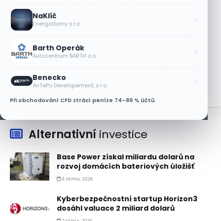
Objednávky DoorDash vzrostly téměř o
NaKlíč
28 %, akcie rostou
›
Energodomy s.r.o.
8 SRPNA, 2026
Barth Operák
Akcie Micron klesají, ale nejhoršímu
›
Autocentrum BARTH a.s.
výprodeji paměťových čipů unikly
7 SRPNA, 2026
Benecko
›
AnTePo Developement, s.r.o.
Při obchodování CFD ztrácí peníze 74–89 % účtů.
Alternativní
investice
Base Power získal miliardu dolarů na
rozvoj domácích bateriových úložišť
4 SRPNA, 2026
Kyberbezpečnostní startup Horizon3
dosáhl valuace 2 miliard dolarů