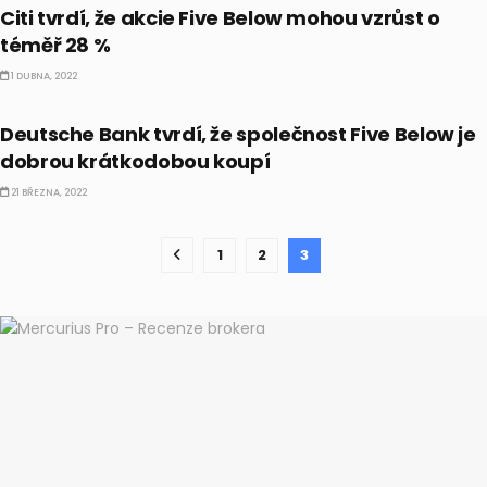
Citi tvrdí, že akcie Five Below mohou vzrůst o
téměř 28 %
1 DUBNA, 2022
CO HÝBE TRHEM
Deutsche Bank tvrdí, že společnost Five Below je
dobrou krátkodobou koupí
21 BŘEZNA, 2022
1
2
3