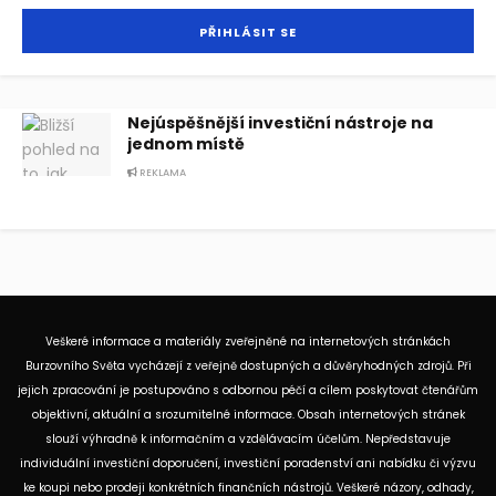
Nejúspěšnější investiční nástroje na
jednom místě
REKLAMA
Veškeré informace a materiály zveřejněné na internetových stránkách
Burzovního Světa vycházejí z veřejně dostupných a důvěryhodných zdrojů. Při
jejich zpracování je postupováno s odbornou péčí a cílem poskytovat čtenářům
objektivní, aktuální a srozumitelné informace. Obsah internetových stránek
slouží výhradně k informačním a vzdělávacím účelům. Nepředstavuje
individuální investiční doporučení, investiční poradenství ani nabídku či výzvu
ke koupi nebo prodeji konkrétních finančních nástrojů. Veškeré názory, odhady,