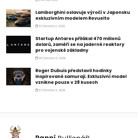
2 SRPNA, 2026
Lamborghini oslavuje výročí v Japonsku
exkluzivním modelem Revuelto
31 ČERVENCE, 2026
Startup Antares přilákal 470 milionů
dolarů, zaměří se na jaderné reaktory
pro vojenské základny
29 ČERVENCE, 2026
Roger Dubuis představil hodinky
inspirované samuraji. Exkluzivní model
vznikne pouze v 28 kusech
27 ČERVENCE, 2026