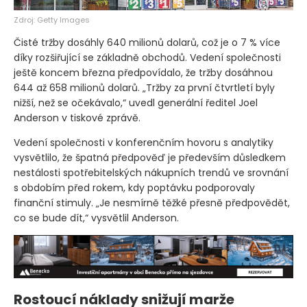
Zdroj: Getty Images
Čisté tržby dosáhly 640 milionů dolarů, což je o 7 % více
díky rozšiřující se základně obchodů. Vedení společnosti
ještě koncem března předpovídalo, že tržby dosáhnou
644 až 658 milionů dolarů. „Tržby za první čtvrtletí byly
nižší, než se očekávalo,“ uvedl generální ředitel Joel
Anderson v tiskové zprávě.
Vedení společnosti v konferenčním hovoru s analytiky
vysvětlilo, že špatná předpověď je především důsledkem
nestálosti spotřebitelských nákupních trendů ve srovnání
s obdobím před rokem, kdy poptávku podporovaly
finanční stimuly. „Je nesmírně těžké přesně předpovědět,
co se bude dít,“ vysvětlil Anderson.
Rostoucí náklady snižují marže