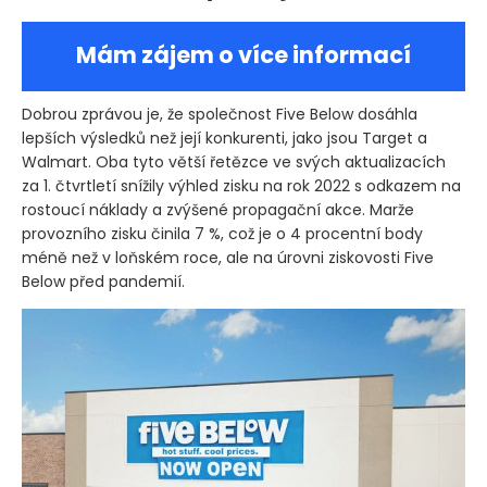
Mám zájem o více informací
Dobrou zprávou je, že společnost Five Below dosáhla
lepších výsledků než její konkurenti, jako jsou Target a
Walmart. Oba tyto větší řetězce ve svých aktualizacích
za 1. čtvrtletí snížily výhled zisku na rok 2022 s odkazem na
rostoucí náklady a zvýšené propagační akce. Marže
provozního zisku činila 7 %, což je o 4 procentní body
méně než v loňském roce, ale na úrovni ziskovosti Five
Below před pandemií.