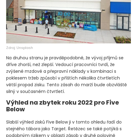
Zdroj: Unsplash
Na druhou stranu je pravděpodobné, že vývoj příjmů se
dříve zhorší, než zlepší. Vedoucí pracovníci tvrdí, že
zvýšené mzdové a přepravní náklady v kombinaci s
poklesem tržeb způsobí v příštích několika čtvrtletích
větší propad zisku. Tento zásah do marží bude obzvláště
silný v současném čtvrtletí.
Výhled na zbytek roku 2022 pro Five
Below
Slabší výhled zisků Five Below ji v tomto ohledu řadí do
stejného tábora jako Target. Řetězec se také potýká s
podobným rizikem v oblasti zásob v druhé polovině