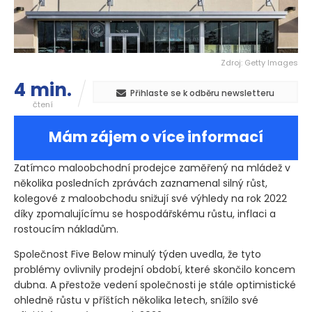
Zdroj: Getty Images
4 min.
Přihlaste se k odběru newsletteru
čtení
Mám zájem o více informací
Zatímco maloobchodní prodejce zaměřený na mládež v
několika posledních zprávách zaznamenal silný růst,
kolegové z maloobchodu snižují své výhledy na rok 2022
díky zpomalujícímu se hospodářskému růstu, inflaci a
rostoucím nákladům.
Společnost Five Below minulý týden uvedla, že tyto
problémy ovlivnily prodejní období, které skončilo koncem
dubna. A přestože vedení společnosti je stále optimistické
ohledně růstu v příštích několika letech, snížilo své