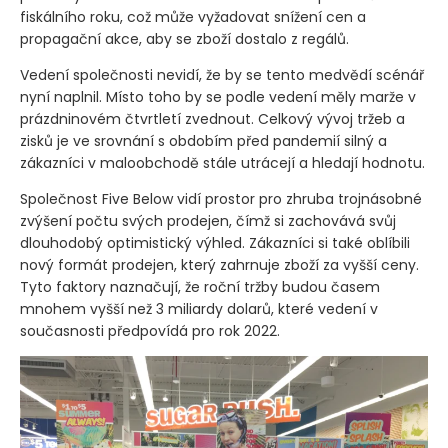
fiskálního roku, což může vyžadovat snížení cen a
propagační akce, aby se zboží dostalo z regálů.
Vedení společnosti nevidí, že by se tento medvědí scénář
nyní naplnil. Místo toho by se podle vedení měly marže v
prázdninovém čtvrtletí zvednout. Celkový vývoj tržeb a
zisků je ve srovnání s obdobím před pandemií silný a
zákazníci v maloobchodě stále utrácejí a hledají hodnotu.
Společnost Five Below vidí prostor pro zhruba trojnásobné
zvýšení počtu svých prodejen, čímž si zachovává svůj
dlouhodobý optimistický výhled. Zákazníci si také oblíbili
nový formát prodejen, který zahrnuje zboží za vyšší ceny.
Tyto faktory naznačují, že roční tržby budou časem
mnohem vyšší než 3 miliardy dolarů, které vedení v
současnosti předpovídá pro rok 2022.