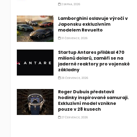
2 SRPNA, 2026
Lamborghini oslavuje výročí v
Japonsku exkluzivním
modelem Revuelto
31 ČERVENCE, 2026
Startup Antares přilákal 470
milionů dolarů, zaměří se na
jaderné reaktory pro vojenské
základny
29 ČERVENCE, 2026
Roger Dubuis představil
hodinky inspirované samuraji.
Exkluzivní model vznikne
pouze v 28 kusech
27 ČERVENCE, 2026