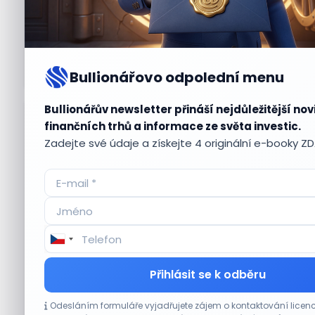
Bullionářovo odpolední menu
Bullionářův newsletter přináší nejdůležitější nov
Aktuální
příležitosti
finančních trhů a informace ze světa investic.
Zadejte své údaje a získejte 4 originální e-booky Z
CO HÝBE TRHEM
Přihlásit se k odběru
Výsledky společností jsou silné. Proč to
Odesláním formuláře vyjadřujete zájem o kontaktování lic