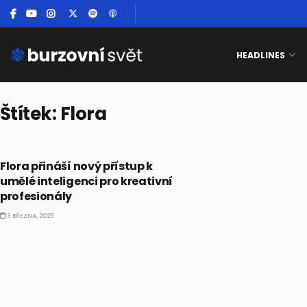
HEADLINES
Štítek:
Flora
ALTERNATIVNÍ INVESTICE
Flora přináší nový přístup k
umělé inteligenci pro kreativní
profesionály
3 BŘEZNA, 2025