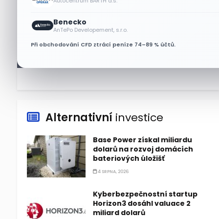
Autocentrum BARTH a.s.
7 SRPNA, 2026
Benecko
Tesla míří na obrovský trh
AnTePo Developement, s.r.o.
samořiditelných aut. Akcie
Při obchodování CFD ztrácí peníze 74–89 % účtů.
reagují růstem
7 SRPNA, 2026
Alternativní
investice
Base Power získal miliardu
dolarů na rozvoj domácích
bateriových úložišť
4 SRPNA, 2026
Kyberbezpečnostní startup
Horizon3 dosáhl valuace 2
miliard dolarů