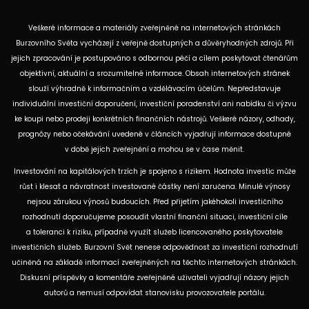
Veškeré informace a materiály zveřejněné na internetových stránkách
Burzovního Světa vycházejí z veřejně dostupných a důvěryhodných zdrojů. Při
jejich zpracování je postupováno s odbornou péčí a cílem poskytovat čtenářům
objektivní, aktuální a srozumitelné informace. Obsah internetových stránek
slouží výhradně k informačním a vzdělávacím účelům. Nepředstavuje
individuální investiční doporučení, investiční poradenství ani nabídku či výzvu
ke koupi nebo prodeji konkrétních finančních nástrojů. Veškeré názory, odhady,
prognózy nebo očekávání uvedené v článcích vyjadřují informace dostupné
v době jejich zveřejnění a mohou se v čase měnit.
Investování na kapitálových trzích je spojeno s rizikem. Hodnota investic může
růst i klesat a návratnost investované částky není zaručena. Minulé výnosy
nejsou zárukou výnosů budoucích. Před přijetím jakéhokoli investičního
rozhodnutí doporučujeme posoudit vlastní finanční situaci, investiční cíle
a toleranci k riziku, případně využít služeb licencovaného poskytovatele
investičních služeb. Burzovní Svět nenese odpovědnost za investiční rozhodnutí
učiněná na základě informací zveřejněných na těchto internetových stránkách.
Diskusní příspěvky a komentáře zveřejněné uživateli vyjadřují názory jejich
autorů a nemusí odpovídat stanovisku provozovatele portálu.