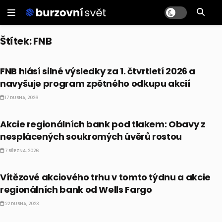
Štítek:
FNB
PRÁVĚ TEĎ
FNB hlásí silné výsledky za 1. čtvrtletí 2026 a
navyšuje program zpětného odkupu akcií
17 DUBNA, 2026
PRÁVĚ TEĎ
Akcie regionálních bank pod tlakem: Obavy z
nesplácených soukromých úvěrů rostou
7 BŘEZNA, 2026
AKCIE
Vítězové akciového trhu v tomto týdnu a akcie
regionálních bank od Wells Fargo
22 DUBNA, 2023