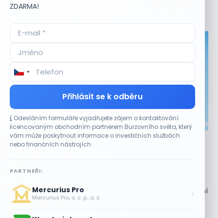
ZDARMA!
Aktuální
příležitosti
Přihlásit se k odběru
Odesláním formuláře vyjadřujete zájem o kontaktování
CO HÝBE TRHEM
licencovaným obchodním partnerem Burzovního světa, který
vám může poskytnout informace o investičních službách
Akcie Micron klesají, ale nejhoršímu výprodeji
nebo finančních nástrojích.
paměťových čipů unikly
7 SRPNA, 2026
PARTNEŘI:
Paměťový sektor zasáhl plošný pokles Akcie společnosti
Mercurius Pro
Micron Technology (MU) ve čtvrtek uzavřely obchodování
›
Mercurius Pro, o. c. p., a. s.
se ztrátou 1,3 %. Výrobce paměťových...