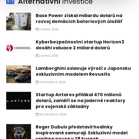
Alternativní
investice
Base Power získal miliardu dolarů na
rozvoj domácích bateriových úložišť
4 SRPNA, 2026
Kyberbezpečnostní startup Horizon3
dosáhl valuace 2 miliard dolarů
2 SRPNA, 2026
Lamborghini oslavuje výročí v Japonsku
exkluzivním modelem Revuelto
31 ČERVENCE, 2026
Startup Antares přilákal 470 milionů
dolarů, zaměří se na jaderné reaktory
pro vojenské základny
29 ČERVENCE, 2026
Roger Dubuis představil hodinky
inspirované samuraji. Exkluzivní model
vznikne pouze v 28 kusech