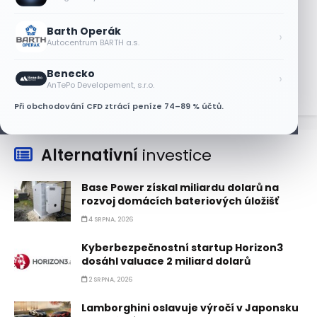
5 SRPNA, 2026
Barth Operák
Akcie SK Hynix stoupají, investoři sázejí
›
Autocentrum BARTH a.s.
na plán výplaty dividend
5 SRPNA, 2026
Benecko
›
AnTePo Developement, s.r.o.
Při obchodování CFD ztrácí peníze 74–89 % účtů.
Alternativní
investice
Base Power získal miliardu dolarů na
rozvoj domácích bateriových úložišť
4 SRPNA, 2026
Kyberbezpečnostní startup Horizon3
dosáhl valuace 2 miliard dolarů
2 SRPNA, 2026
Lamborghini oslavuje výročí v Japonsku