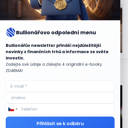
Bullionářovo odpolední menu
Bullionářův newsletter přináší nejdůležitější
novinky z finančních trhů a informace ze světa
investic.
Zadejte své údaje a získejte 4 originální e-booky
ZDARMA!
Aktuální
příležitosti
Přihlásit se k odběru