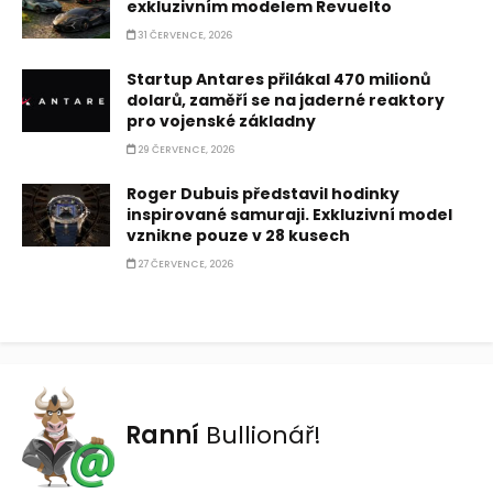
exkluzivním modelem Revuelto
31 ČERVENCE, 2026
Startup Antares přilákal 470 milionů
dolarů, zaměří se na jaderné reaktory
pro vojenské základny
29 ČERVENCE, 2026
Roger Dubuis představil hodinky
inspirované samuraji. Exkluzivní model
vznikne pouze v 28 kusech
27 ČERVENCE, 2026
Ranní
Bullionář!