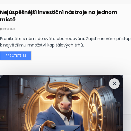
Nejúspěšnější investiční nástroje na jednom
místě
REKLAMA
Pronikněte s námi do světa obchodování. Zajistíme vám přístup
k největšímu množství kapitálových trhů.
PŘEČTĚTE SI
×
Nejčtenější
zprávy