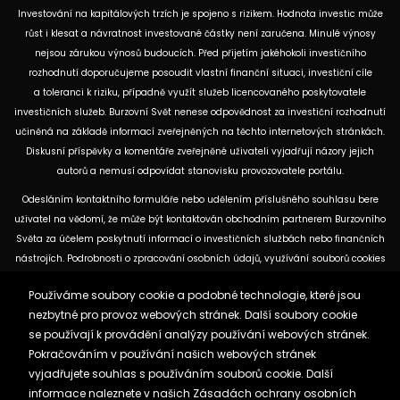
Investování na kapitálových trzích je spojeno s rizikem. Hodnota investic může
růst i klesat a návratnost investované částky není zaručena. Minulé výnosy
nejsou zárukou výnosů budoucích. Před přijetím jakéhokoli investičního
rozhodnutí doporučujeme posoudit vlastní finanční situaci, investiční cíle
a toleranci k riziku, případně využít služeb licencovaného poskytovatele
investičních služeb. Burzovní Svět nenese odpovědnost za investiční rozhodnutí
učiněná na základě informací zveřejněných na těchto internetových stránkách.
Diskusní příspěvky a komentáře zveřejněné uživateli vyjadřují názory jejich
autorů a nemusí odpovídat stanovisku provozovatele portálu.
Odesláním kontaktního formuláře nebo udělením příslušného souhlasu bere
uživatel na vědomí, že může být kontaktován obchodním partnerem Burzovního
Světa za účelem poskytnutí informací o investičních službách nebo finančních
nástrojích. Podrobnosti o zpracování osobních údajů, využívání souborů cookies
a obchodních partnerech jsou uvedeny v příslušných dokumentech
Používáme soubory cookie a podobné technologie, které jsou
dostupných na těchto internetových stránkách. U jednotlivých článků mohou
nezbytné pro provoz webových stránek. Další soubory cookie
být uvedeny informace o použitých zdrojích, datu původní analýzy nebo datu,
se používají k provádění analýzy používání webových stránek.
ke kterému se vztahují uvedené tržní údaje.
Pokračováním v používání našich webových stránek
vyjadřujete souhlas s používáním souborů cookie. Další
Zásady ochrany osobních údajů a cookies
informace naleznete v našich
Zásadách ochrany osobních