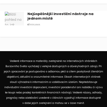
Nejúspěšnější investiční nástroje na
jednom místě
REKLAMA
Veškeré informace a materiály zveřejněné na internetových stránkách
Burzovního Světa vycházejí z veřejně dostupných a důvěryhodných zdrojů. Při
jejich zpracování je postupováno s odbornou péčí a cílem poskytovat čtenářům
objektivní, aktuální a srozumitelné informace. Obsah internetových stránek
slouží výhradně k informačním a vzdělávacím účelům. Nepředstavuje
individuální investiční doporučení, investiční poradenství ani nabídku či výzvu
ke koupi nebo prodeji konkrétních finančních nástrojů. Veškeré názory, odhady,
prognózy nebo očekávání uvedené v článcích vyjadřují informace dostupné
v době jejich zveřejnění a mohou se v čase měnit.