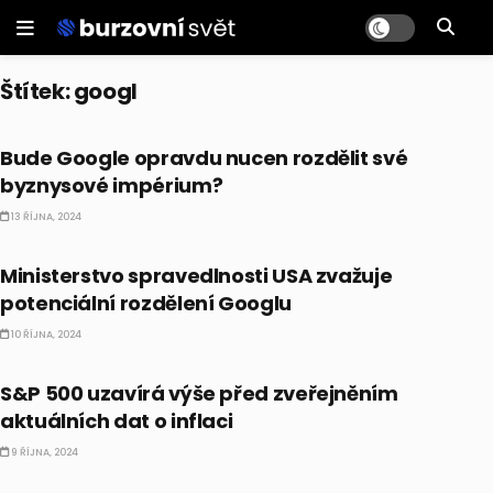
Štítek:
googl
AKCIE
Bude Google opravdu nucen rozdělit své
byznysové impérium?
13 ŘÍJNA, 2024
AKCIE
Ministerstvo spravedlnosti USA zvažuje
potenciální rozdělení Googlu
10 ŘÍJNA, 2024
BULLIONÁŘ RECAP
S&P 500 uzavírá výše před zveřejněním
aktuálních dat o inflaci
9 ŘÍJNA, 2024
BULLIONÁŘ PM