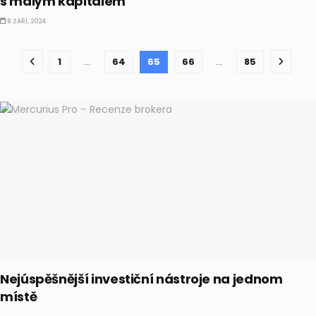
s malým kapitálem
8 ZÁŘÍ, 2024
1
…
64
65
66
…
85
Nejúspěšnější investiční nástroje na jednom
místě