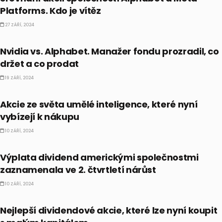
Platforms. Kdo je vítěz
27 ZÁŘÍ, 2024
AKCIE
Nvidia vs. Alphabet. Manažer fondu prozradil, co
držet a co prodat
19 ZÁŘÍ, 2024
AI
Akcie ze světa umělé inteligence, které nyní
vybízejí k nákupu
10 ZÁŘÍ, 2024
AKCIE
Výplata dividend americkými společnostmi
zaznamenala ve 2. čtvrtletí nárůst
10 ZÁŘÍ, 2024
AKCIE
Nejlepší dividendové akcie, které lze nyní koupit