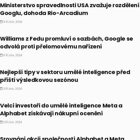
Ministerstvo spravedlnosti USA zvažuje rozdělení
Googlu, dohoda Rio-Arcadium
9 ŘÍJNA, 2024
BULLIONÁŘ PM
Williams z Fedu promluví o sazbách, Google se
odvolá proti přelomovému nařízení
8 ŘÍJNA, 2024
AI
Nejlepší tipy v sektoru umělé inteligence před
příští výsledkovou sezónou
2 ŘÍJNA, 2024
AI
Velcí investoři do umělé inteligence Meta a
Alphabet získávají nákupní ocenění
2 ŘÍJNA, 2024
AKCIE
Srovnání akcií společností Alphabet a Meta