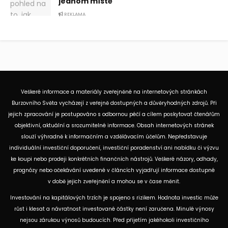
jednom místě
REKLAMA
Veškeré informace a materiály zveřejněné na internetových stránkách
Burzovního Světa vycházejí z veřejně dostupných a důvěryhodných zdrojů. Při
jejich zpracování je postupováno s odbornou péčí a cílem poskytovat čtenářům
objektivní, aktuální a srozumitelné informace. Obsah internetových stránek
slouží výhradně k informačním a vzdělávacím účelům. Nepředstavuje
individuální investiční doporučení, investiční poradenství ani nabídku či výzvu
ke koupi nebo prodeji konkrétních finančních nástrojů. Veškeré názory, odhady,
prognózy nebo očekávání uvedené v článcích vyjadřují informace dostupné
v době jejich zveřejnění a mohou se v čase měnit.
Investování na kapitálových trzích je spojeno s rizikem. Hodnota investic může
růst i klesat a návratnost investované částky není zaručena. Minulé výnosy
nejsou zárukou výnosů budoucích. Před přijetím jakéhokoli investičního