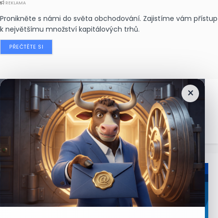
REKLAMA
Pronikněte s námi do světa obchodování. Zajistíme vám přístup
k největšímu množství kapitálových trhů.
PŘEČTĚTE SI
×
Nejčtenější
zprávy