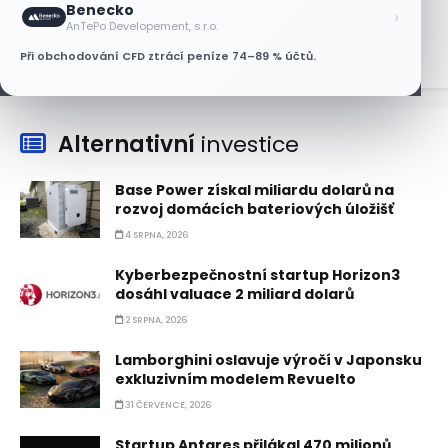
Benecko
›
6 SRPNA, 2026
AnTePo Developement, s.r.o.
Při obchodování CFD ztrácí peníze 74–89 % účtů.
Alternativní
investice
Base Power získal miliardu dolarů na
rozvoj domácích bateriových úložišť
4 SRPNA, 2026
Kyberbezpečnostní startup Horizon3
dosáhl valuace 2 miliard dolarů
2 SRPNA, 2026
Lamborghini oslavuje výročí v Japonsku
exkluzivním modelem Revuelto
31 ČERVENCE, 2026
Startup Antares přilákal 470 milionů