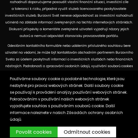
rozhodnutí doporučujeme posoudit vlastní finanční situaci, investiční cíle
a toleranci k riziku, případně využít služeb licencovaného poskytovatele
investičních služeb. Burzovní Svět nenese odpovědnost za investiční rozhodnutí
učiněná na základě informací zveřejněných na těchto internetových stránkách.
Diskusní příspěvky a komentáře zveřejněné uživateli vyjadřují názory jejich
autorů a nemusí odpovídat stanovisku provozovatele portálu.
Odesláním kontaktního formuláře nebo udělením příslušného souhlasu bere
uživatel na vědomí, že může být kontaktován obchodním partnerem Burzovního
Světa za účelem poskytnutí informací o investičních službách nebo finančních
nástrojích. Podrobnosti o zpracování osobních údajů, využívání souborů cookies
a obchodních partnerech jsou uvedeny v příslušných dokumentech
Používáme soubory cookie a podobné technologie, které jsou
dostupných na těchto internetových stránkách. U jednotlivých článků mohou
nezbytné pro provoz webových stránek. Další soubory cookie
být uvedeny informace o použitých zdrojích, datu původní analýzy nebo datu,
se používají k provádění analýzy používání webových stránek.
ke kterému se vztahují uvedené tržní údaje.
Pokračováním v používání našich webových stránek
vyjadřujete souhlas s používáním souborů cookie. Další
Zásady ochrany osobních údajů a cookies
informace naleznete v našich
Zásadách ochrany osobních
Reklama
Kontakt
údajů.
Burzovnisvet.cz © 2026
Povolit cookies
Odmítnout cookies