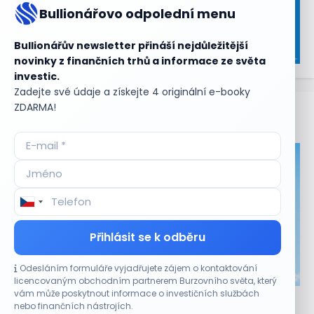
Bullionářovo odpolední menu
Bullionářův newsletter přináší nejdůležitější
novinky z finančních trhů a informace ze světa
investic.
Zadejte své údaje a získejte 4 originální e-booky
ZDARMA!
Aktuální
příležitosti
Přihlásit se k odběru
Odesláním formuláře vyjadřujete zájem o kontaktování
CO HÝBE TRHEM
licencovaným obchodním partnerem Burzovního světa, který
vám může poskytnout informace o investičních službách
Akcie Micron klesají, ale nejhoršímu výprodeji
nebo finančních nástrojích.