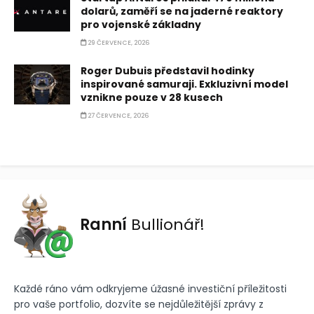
dolarů, zaměří se na jaderné reaktory
pro vojenské základny
29 ČERVENCE, 2026
Roger Dubuis představil hodinky
inspirované samuraji. Exkluzivní model
vznikne pouze v 28 kusech
27 ČERVENCE, 2026
Ranní
Bullionář!
Každé ráno vám odkryjeme úžasné investiční příležitosti
pro vaše portfolio, dozvíte se nejdůležitější zprávy z