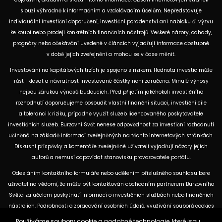
slouží výhradně k informačním a vzdělávacím účelům. Nepředstavuje
individuální investiční doporučení, investiční poradenství ani nabídku či výzvu
ke koupi nebo prodeji konkrétních finančních nástrojů. Veškeré názory, odhady,
prognózy nebo očekávání uvedené v článcích vyjadřují informace dostupné
v době jejich zveřejnění a mohou se v čase měnit.
Investování na kapitálových trzích je spojeno s rizikem. Hodnota investic může
růst i klesat a návratnost investované částky není zaručena. Minulé výnosy
nejsou zárukou výnosů budoucích. Před přijetím jakéhokoli investičního
rozhodnutí doporučujeme posoudit vlastní finanční situaci, investiční cíle
a toleranci k riziku, případně využít služeb licencovaného poskytovatele
investičních služeb. Burzovní Svět nenese odpovědnost za investiční rozhodnutí
učiněná na základě informací zveřejněných na těchto internetových stránkách.
Diskusní příspěvky a komentáře zveřejněné uživateli vyjadřují názory jejich
autorů a nemusí odpovídat stanovisku provozovatele portálu.
Odesláním kontaktního formuláře nebo udělením příslušného souhlasu bere
uživatel na vědomí, že může být kontaktován obchodním partnerem Burzovního
Světa za účelem poskytnutí informací o investičních službách nebo finančních
nástrojích. Podrobnosti o zpracování osobních údajů, využívání souborů cookies
a obchodních partnerech jsou uvedeny v příslušných dokumentech
Používáme soubory cookie a podobné technologie, které jsou