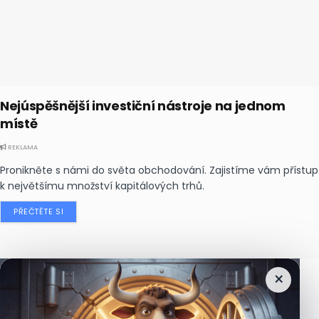
Nejúspěšnější investiční nástroje na jednom
místě
REKLAMA
Pronikněte s námi do světa obchodování. Zajistíme vám přístup
k největšímu množství kapitálových trhů.
PŘEČTĚTE SI
×
Nejčtenější
zprávy