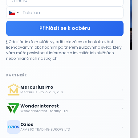
Přihlásit se k odběru
Odesláním formuláře vyjadřujete zájem o kontaktování
CO HÝBE TRHEM
licencovaným obchodním partnerem Burzovního světa, který
vám může poskytnout informace o investičních službách
Jalapeňová kauza tlačí akcie Chipotle níž.
nebo finančních nástrojích.
Analytici ale zůstávají klidní
7 SRPNA, 2026
PARTNEŘI:
Stažení papriček zasáhlo cenu akcií Akcie provozovatele
Mercurius Pro
restaurací Chipotle Mexican Grill (CMG) ve čtvrtek
›
Mercurius Pro, o. c. p., a. s.
oslabovaly o 2,9 % a prodloužily...
Wonderinterest
Tesla míří na obrovský trh
›
Wonderinterest Trading Ltd
samořiditelných aut. Akcie reagují
růstem
Ozios
›
7 SRPNA, 2026
APME FX TRADING EUROPE LTD