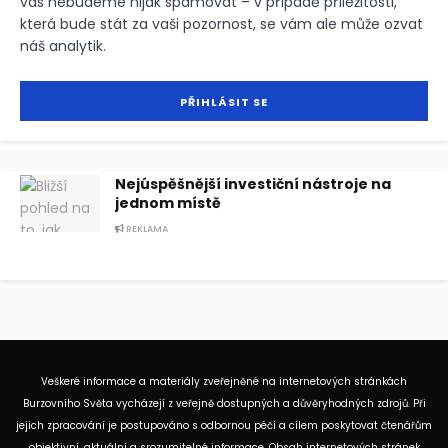
vás nebudeme nijak spamovat – v případě příležitosti,
která bude stát za vaši pozornost, se vám ale může ozvat
náš analytik.
Nejúspěšnější investiční nástroje na
jednom místě
REKLAMA
Veškeré informace a materiály zveřejněné na internetových stránkách
Burzovního Světa vycházejí z veřejně dostupných a důvěryhodných zdrojů. Při
jejich zpracování je postupováno s odbornou péčí a cílem poskytovat čtenářům
objektivní, aktuální a srozumitelné informace. Obsah internetových stránek