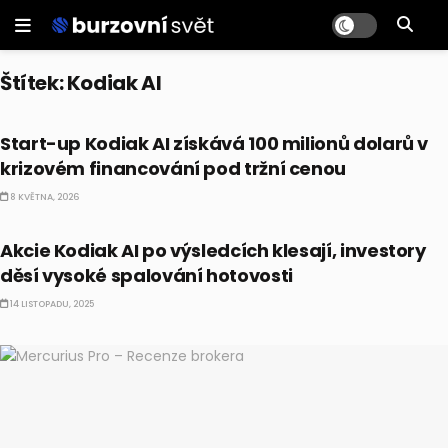
Štítek:
Kodiak AI
ALTERNATIVNÍ INVESTICE
Start-up Kodiak AI získává 100 milionů dolarů v
krizovém financování pod tržní cenou
8 KVĚTNA, 2026
AKCIE
Akcie Kodiak AI po výsledcích klesají, investory
děsí vysoké spalování hotovosti
14 LISTOPADU, 2025