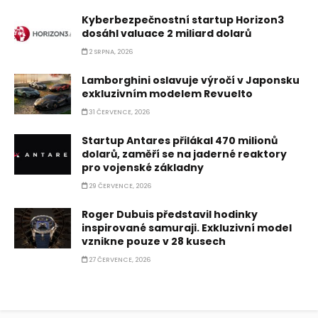
Kyberbezpečnostní startup Horizon3
dosáhl valuace 2 miliard dolarů
2 SRPNA, 2026
Lamborghini oslavuje výročí v Japonsku
exkluzivním modelem Revuelto
31 ČERVENCE, 2026
Startup Antares přilákal 470 milionů
dolarů, zaměří se na jaderné reaktory
pro vojenské základny
29 ČERVENCE, 2026
Roger Dubuis představil hodinky
inspirované samuraji. Exkluzivní model
vznikne pouze v 28 kusech
27 ČERVENCE, 2026