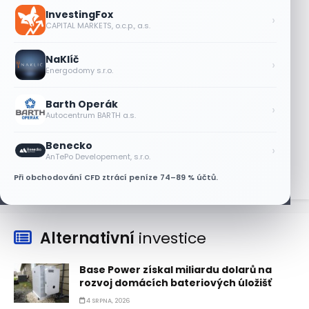
Plány Starlinku srazily akcie T-Mobile,
InvestingFox
AT&T a Verizonu
›
CAPITAL MARKETS, o.c.p., a.s.
6 SRPNA, 2026
NaKlíč
Lisa Su zlehčuje Muskův závazek vůči
›
Energodomy s.r.o.
Nvidii. Akcie AMD po výsledcích klesají
6 SRPNA, 2026
Barth Operák
›
Autocentrum BARTH a.s.
Asijské technologie oslabily, SK Hynix se
propadl téměř o 10 %
Benecko
›
6 SRPNA, 2026
AnTePo Developement, s.r.o.
Při obchodování CFD ztrácí peníze 74–89 % účtů.
Alternativní
investice
Base Power získal miliardu dolarů na
rozvoj domácích bateriových úložišť
4 SRPNA, 2026