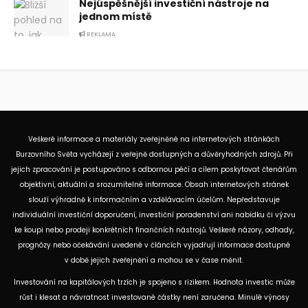
Nejúspěšnější investiční nástroje na
jednom místě
REKLAMA
Veškeré informace a materiály zveřejněné na internetových stránkách
Burzovního Světa vycházejí z veřejně dostupných a důvěryhodných zdrojů. Při
jejich zpracování je postupováno s odbornou péčí a cílem poskytovat čtenářům
objektivní, aktuální a srozumitelné informace. Obsah internetových stránek
slouží výhradně k informačním a vzdělávacím účelům. Nepředstavuje
individuální investiční doporučení, investiční poradenství ani nabídku či výzvu
ke koupi nebo prodeji konkrétních finančních nástrojů. Veškeré názory, odhady,
prognózy nebo očekávání uvedené v článcích vyjadřují informace dostupné
v době jejich zveřejnění a mohou se v čase měnit.
Investování na kapitálových trzích je spojeno s rizikem. Hodnota investic může
růst i klesat a návratnost investované částky není zaručena. Minulé výnosy