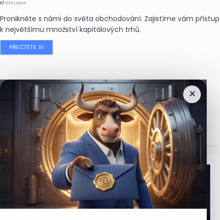
REKLAMA
Pronikněte s námi do světa obchodování. Zajistíme vám přístup
k největšímu množství kapitálových trhů.
PŘEČTĚTE SI
×
Nejčtenější
zprávy