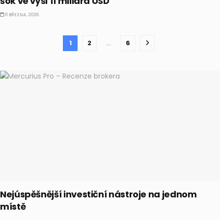
šok ve výši 11 miliard USD
11 BŘEZNA, 2026
1
2
…
6
Nejúspěšnější investiční nástroje na jednom
místě