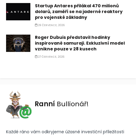
Startup Antares přilákal 470 milionů
dolarů, zaměří se na jaderné reaktory
pro vojenské základny
29 ČERVENCE, 2026
Roger Dubuis představil hodinky
inspirované samuraji. Exkluzivní model
vznikne pouze v 28 kusech
27 ČERVENCE, 2026
Ranní
Bullionář!
Každé ráno vám odkryjeme úžasné investiční příležitosti