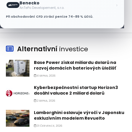
Benecko
AT&T a Verizonu
›
AnTePo Developement, s.r.o.
6 SRPNA, 2026
Při obchodování CFD ztrácí peníze 74–89 % účtů.
Alternativní
investice
Base Power získal miliardu dolarů na
rozvoj domácích bateriových úložišť
4 SRPNA, 2026
Kyberbezpečnostní startup Horizon3
dosáhl valuace 2 miliard dolarů
2 SRPNA, 2026
Lamborghini oslavuje výročí v Japonsku
exkluzivním modelem Revuelto
31 ČERVENCE, 2026