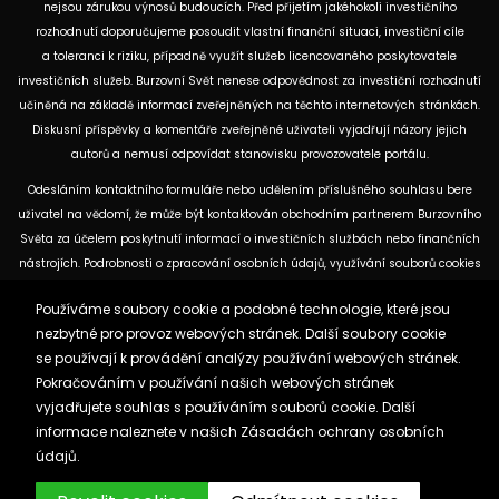
nejsou zárukou výnosů budoucích. Před přijetím jakéhokoli investičního
rozhodnutí doporučujeme posoudit vlastní finanční situaci, investiční cíle
a toleranci k riziku, případně využít služeb licencovaného poskytovatele
investičních služeb. Burzovní Svět nenese odpovědnost za investiční rozhodnutí
učiněná na základě informací zveřejněných na těchto internetových stránkách.
Diskusní příspěvky a komentáře zveřejněné uživateli vyjadřují názory jejich
autorů a nemusí odpovídat stanovisku provozovatele portálu.
Odesláním kontaktního formuláře nebo udělením příslušného souhlasu bere
uživatel na vědomí, že může být kontaktován obchodním partnerem Burzovního
Světa za účelem poskytnutí informací o investičních službách nebo finančních
nástrojích. Podrobnosti o zpracování osobních údajů, využívání souborů cookies
a obchodních partnerech jsou uvedeny v příslušných dokumentech
Používáme soubory cookie a podobné technologie, které jsou
dostupných na těchto internetových stránkách. U jednotlivých článků mohou
nezbytné pro provoz webových stránek. Další soubory cookie
být uvedeny informace o použitých zdrojích, datu původní analýzy nebo datu,
se používají k provádění analýzy používání webových stránek.
ke kterému se vztahují uvedené tržní údaje.
Pokračováním v používání našich webových stránek
vyjadřujete souhlas s používáním souborů cookie. Další
Zásady ochrany osobních údajů a cookies
informace naleznete v našich
Zásadách ochrany osobních
Reklama
Kontakt
údajů.
Burzovnisvet.cz © 2026