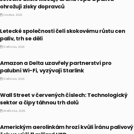
ohrožují zisky dopravců
2 DUBNA, 2026
PRÁVĚ TEĎ
Letecké společnosti čelí skokovému růstu cen
paliv, trh se dělí
31 BŘEZNA, 2026
PRÁVĚ TEĎ
Amazon a Delta uzavřely partnerství pro
palubní Wi-Fi, vyzývají Starlink
31 BŘEZNA, 2026
PRÁVĚ TEĎ
Wall Street v červených číslech: Technologický
sektor a čipy táhnou trh dolů
26 BŘEZNA, 2026
PRÁVĚ TEĎ
Americkým aerolinkám hrozí kvůli Íránu palivový