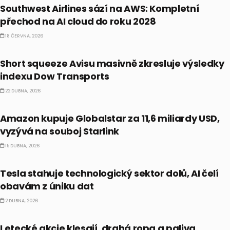
Southwest Airlines sází na AWS: Kompletní
přechod na AI cloud do roku 2028
18 ČERVNA, 2026
PRÁVĚ TEĎ
Short squeeze Avisu masivně zkresluje výsledky
indexu Dow Transports
22 DUBNA, 2026
PRÁVĚ TEĎ
Amazon kupuje Globalstar za 11,6 miliardy USD,
vyzývá na souboj Starlink
15 DUBNA, 2026
PRÁVĚ TEĎ
Tesla stahuje technologický sektor dolů, AI čelí
obavám z úniku dat
2 DUBNA, 2026
PRÁVĚ TEĎ
Letecké akcie klesají, drahá ropa a paliva