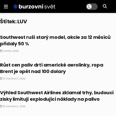
Štítek:
LUV
CO HÝBE TRHEM
Southwest ruší starý model, akcie za 12 měsíců
přidaly 50 %
2 SRPNA, 2026
PRÁVĚ TEĎ
Růst cen paliv drtí americké aerolinky, ropa
Brent je opět nad 100 dolary
27 ČERVENCE, 2026
AKCIE
Výhled Southwest Airlines zklamal trhy, budoucí
zisky limitují explodující náklady na palivo
23 ČERVENCE, 2026
PRÁVĚ TEĎ