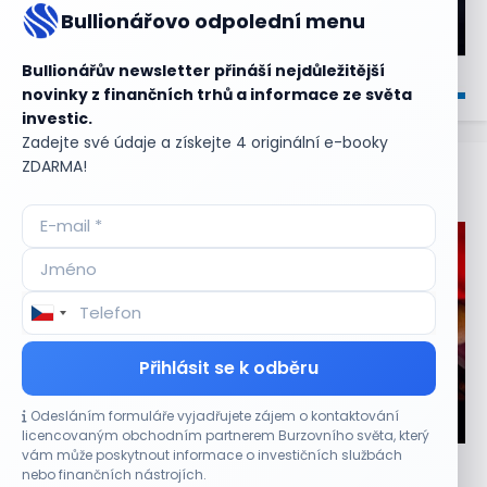
Bullionářovo odpolední menu
Bullionářův newsletter přináší nejdůležitější
novinky z finančních trhů a informace ze světa
investic.
Zadejte své údaje a získejte 4 originální e-booky
ZDARMA!
Aktuální
příležitosti
Přihlásit se k odběru
Odesláním formuláře vyjadřujete zájem o kontaktování
CO HÝBE TRHEM
licencovaným obchodním partnerem Burzovního světa, který
vám může poskytnout informace o investičních službách
Objednávky DoorDash vzrostly téměř o 28 %,
nebo finančních nástrojích.