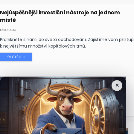
Nejúspěšnější investiční nástroje na jednom
místě
REKLAMA
Pronikněte s námi do světa obchodování. Zajistíme vám přístup
k největšímu množství kapitálových trhů.
PŘEČTĚTE SI
×
Nejčtenější
zprávy