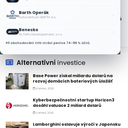
6 SRPNA, 2026
Barth Operák
Technologický obrat přidal indexu
›
Autocentrum BARTH a.s.
Nasdaq 100 za čtyři dny 3,5 bilionu dolarů
6 SRPNA, 2026
Benecko
›
AnTePo Developement, s.r.o.
Při obchodování CFD ztrácí peníze 74–89 % účtů.
Alternativní
investice
Base Power získal miliardu dolarů na
rozvoj domácích bateriových úložišť
4 SRPNA, 2026
Kyberbezpečnostní startup Horizon3
dosáhl valuace 2 miliard dolarů
2 SRPNA, 2026
Lamborghini oslavuje výročí v Japonsku