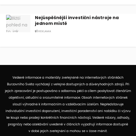
Nejúspěšnější investiční nástroje na
jednom místě
REKLAMA
Veškeré informace a materiály zveřejněné na internetových stránkách
Burzovního Světa vycházejí z veřejně dostupných a důvěryhodných zdrojů. Při
jejich zpracování je postupováno s odbornou péčí a cílem poskytovat čtenářům
objektivní, aktuální a srozumitelné informace. Obsah internetových stránek
slouží výhradně k informačním a vzdělávacím účelům. Nepředstavuje
individuální investiční doporučení, investiční poradenství ani nabídku či výzvu
ke koupi nebo prodeji konkrétních finančních nástrojů. Veškeré názory, odhady,
prognózy nebo očekávání uvedené v článcích vyjadřují informace dostupné
v době jejich zveřejnění a mohou se v čase měnit.