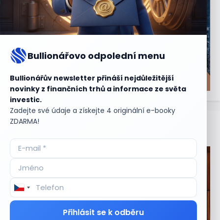
Bullionářovo odpolední menu
Bullionářův newsletter přináší nejdůležitější
novinky z finančních trhů a informace ze světa
investic.
Zadejte své údaje a získejte 4 originální e-booky
ZDARMA!
Aktuální
příležitosti
Přihlásit se k odběru