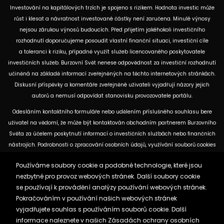
Investování na kapitálových trzích je spojeno s rizikem. Hodnota investic může
růst i klesat a návratnost investované částky není zaručena. Minulé výnosy
nejsou zárukou výnosů budoucích. Před přijetím jakéhokoli investičního
rozhodnutí doporučujeme posoudit vlastní finanční situaci, investiční cíle
a toleranci k riziku, případně využít služeb licencovaného poskytovatele
investičních služeb. Burzovní Svět nenese odpovědnost za investiční rozhodnutí
učiněná na základě informací zveřejněných na těchto internetových stránkách.
Diskusní příspěvky a komentáře zveřejněné uživateli vyjadřují názory jejich
autorů a nemusí odpovídat stanovisku provozovatele portálu.
Odesláním kontaktního formuláře nebo udělením příslušného souhlasu bere
uživatel na vědomí, že může být kontaktován obchodním partnerem Burzovního
Světa za účelem poskytnutí informací o investičních službách nebo finančních
nástrojích. Podrobnosti o zpracování osobních údajů, využívání souborů cookies
a obchodních partnerech jsou uvedeny v příslušných dokumentech
Používáme soubory cookie a podobné technologie, které jsou
dostupných na těchto internetových stránkách. U jednotlivých článků mohou
nezbytné pro provoz webových stránek. Další soubory cookie
být uvedeny informace o použitých zdrojích, datu původní analýzy nebo datu,
se používají k provádění analýzy používání webových stránek.
ke kterému se vztahují uvedené tržní údaje.
Pokračováním v používání našich webových stránek
vyjadřujete souhlas s používáním souborů cookie. Další
Zásady ochrany osobních údajů a cookies
informace naleznete v našich
Zásadách ochrany osobních