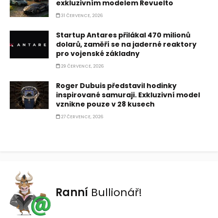
exkluzivním modelem Revuelto
31 ČERVENCE, 2026
Startup Antares přilákal 470 milionů
dolarů, zaměří se na jaderné reaktory
pro vojenské základny
29 ČERVENCE, 2026
Roger Dubuis představil hodinky
inspirované samuraji. Exkluzivní model
vznikne pouze v 28 kusech
27 ČERVENCE, 2026
Ranní
Bullionář!