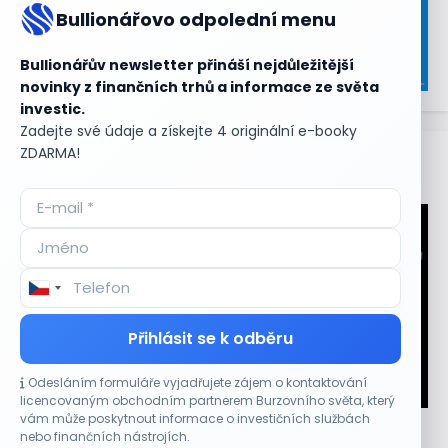
Bullionářovo odpolední menu
Bullionářův newsletter přináší nejdůležitější
novinky z finančních trhů a informace ze světa
investic.
Zadejte své údaje a získejte 4 originální e-booky
ZDARMA!
Aktuální
příležitosti
Přihlásit se k odběru
Odesláním formuláře vyjadřujete zájem o kontaktování
CO HÝBE TRHEM
licencovaným obchodním partnerem Burzovního světa, který
vám může poskytnout informace o investičních službách
Micron posílil o 7,6 % a zvýšil podíl na trhu DRAM
nebo finančních nástrojích.