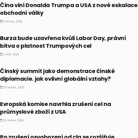
Čína viní Donalda Trumpa a USA z nové eskalace
obchodní války
12 ŘÍJNA, 2025
BULLIONÁŘ PM
Burza bude uzavřena kvůli Labor Day, právní
bitva o platnost Trumpových cel
1 ZÁŘÍ, 2025
TRENDY
Čínský summit jako demonstrace čínské
diplomacie. jak ovlivní globální vztahy?
30 SRPNA, 2025
EKONOMIKA
Evropská komise navrhla zrušení cel na
průmyslové zboží z USA
28 SRPNA, 2025
TRENDY
Po zrušení osvobození od cla se rozšiřuje