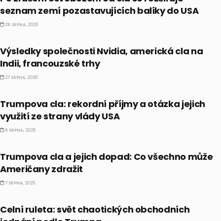
seznam zemí pozastavujících balíky do USA
28 SRPNA, 2025
BULLIONÁŘ PM
Výsledky společnosti Nvidia, americká cla na
Indii, francouzské trhy
27 SRPNA, 2025
TRENDY
Trumpova cla: rekordní příjmy a otázka jejich
využití ze strany vlády USA
9 SRPNA, 2025
EKONOMIKA
Trumpova cla a jejich dopad: Co všechno může
Američany zdražit
7 SRPNA, 2025
EKONOMIKA
Celní ruleta: svět chaotických obchodních