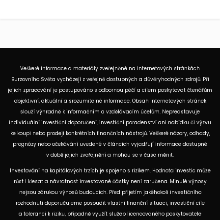
Veškeré informace a materiály zveřejněné na internetových stránkách
Burzovního Světa vycházejí z veřejně dostupných a důvěryhodných zdrojů. Při
jejich zpracování je postupováno s odbornou péčí a cílem poskytovat čtenářům
objektivní, aktuální a srozumitelné informace. Obsah internetových stránek
slouží výhradně k informačním a vzdělávacím účelům. Nepředstavuje
individuální investiční doporučení, investiční poradenství ani nabídku či výzvu
ke koupi nebo prodeji konkrétních finančních nástrojů. Veškeré názory, odhady,
prognózy nebo očekávání uvedené v článcích vyjadřují informace dostupné
v době jejich zveřejnění a mohou se v čase měnit.
Investování na kapitálových trzích je spojeno s rizikem. Hodnota investic může
růst i klesat a návratnost investované částky není zaručena. Minulé výnosy
nejsou zárukou výnosů budoucích. Před přijetím jakéhokoli investičního
rozhodnutí doporučujeme posoudit vlastní finanční situaci, investiční cíle
a toleranci k riziku, případně využít služeb licencovaného poskytovatele