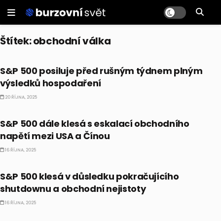
Štítek:
obchodní válka
BULLIONÁŘ RECAP
S&P 500 posiluje před rušným týdnem plným
výsledků hospodaření
20 ŘÍJNA, 2025
BULLIONÁŘ RECAP
S&P 500 dále klesá s eskalací obchodního
napětí mezi USA a Čínou
16 ŘÍJNA, 2025
BULLIONÁŘ OPEN
S&P 500 klesá v důsledku pokračujícího
shutdownu a obchodní nejistoty
16 ŘÍJNA, 2025
TRENDY