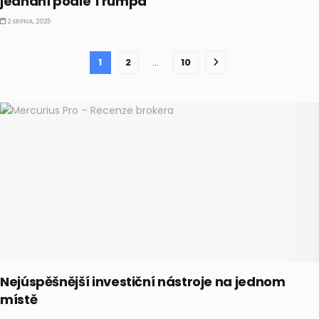
jednání podle Trumpa
2 SRPNA, 2025
1
2
…
10
Nejúspěšnější investiční nástroje na jednom
místě