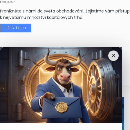
REKLAMA
Pronikněte s námi do světa obchodování. Zajistíme vám přístup
k největšímu množství kapitálových trhů.
PŘEČTĚTE SI
×
Nejčtenější
zprávy