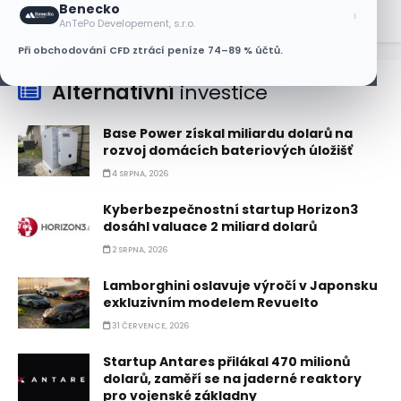
Benecko
›
AnTePo Developement, s.r.o.
Při obchodování CFD ztrácí peníze 74–89 % účtů.
Alternativní
investice
Base Power získal miliardu dolarů na
rozvoj domácích bateriových úložišť
4 SRPNA, 2026
Kyberbezpečnostní startup Horizon3
dosáhl valuace 2 miliard dolarů
2 SRPNA, 2026
Lamborghini oslavuje výročí v Japonsku
exkluzivním modelem Revuelto
31 ČERVENCE, 2026
Startup Antares přilákal 470 milionů
dolarů, zaměří se na jaderné reaktory
pro vojenské základny