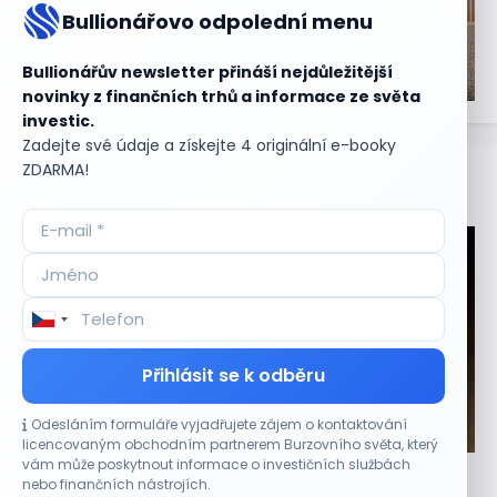
Bullionářovo odpolední menu
Bullionářův newsletter přináší nejdůležitější
novinky z finančních trhů a informace ze světa
investic.
Zadejte své údaje a získejte 4 originální e-booky
ZDARMA!
Aktuální
příležitosti
Přihlásit se k odběru
Odesláním formuláře vyjadřujete zájem o kontaktování
CO HÝBE TRHEM
licencovaným obchodním partnerem Burzovního světa, který
vám může poskytnout informace o investičních službách
Akcie Sandisk po výsledcích klesají. Analytici
nebo finančních nástrojích.