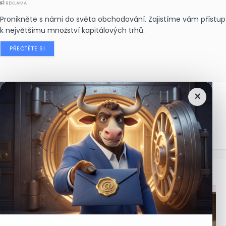
REKLAMA
Pronikněte s námi do světa obchodování. Zajistíme vám přístup
k největšímu množství kapitálových trhů.
PŘEČTĚTE SI
×
Nejčtenější
zprávy