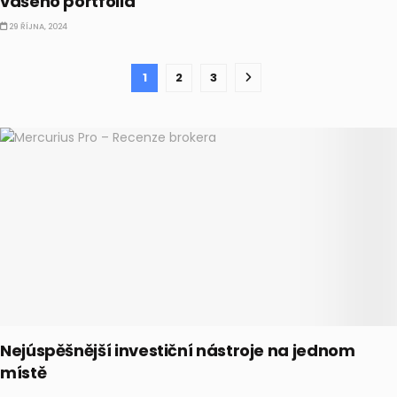
vašeho portfolia
29 ŘÍJNA, 2024
1
2
3
Nejúspěšnější investiční nástroje na jednom
místě