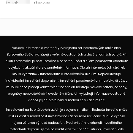
REKLAMA
Veškeré informace a materiály zveřejněné na internetových stránkách
Burzovního Světa vycházejí z veřejně dostupných a důvěryhodných zdrojů. Při
jejich zpracování je postupováno s odbornou péčí a cílem poskytovat čtenářům
objektivní, aktuální a srozumitelné informace. Obsah internetových stránek
slouží výhradně k informačním a vzdělávacím účelům. Nepředstavuje
individuální investiční doporučení, investiční poradenství ani nabídku či výzvu
ke koupi nebo prodeji konkrétních finančních nástrojů. Veškeré názory, odhady,
prognózy nebo očekávání uvedené v článcích vyjadřují informace dostupné
v době jejich zveřejnění a mohou se v čase měnit.
Investování na kapitálových trzích je spojeno s rizikem. Hodnota investic může
růst i klesat a návratnost investované částky není zaručena. Minulé výnosy
nejsou zárukou výnosů budoucích. Před přijetím jakéhokoli investičního
rozhodnutí doporučujeme posoudit vlastní finanční situaci, investiční cíle