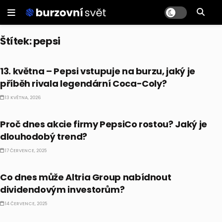
Štítek:
pepsi
BULLIONÁŘŮV ALMANACH
13. května – Pepsi vstupuje na burzu, jaký je
příběh rivala legendární Coca-Coly?
13 KVĚTNA, 2026
AKCIE
Proč dnes akcie firmy PepsiCo rostou? Jaký je
dlouhodobý trend?
17 ČERVENCE, 2025
DIVIDENDY
Co dnes může Altria Group nabídnout
dividendovým investorům?
14 ČERVENCE, 2025
DIVIDENDY