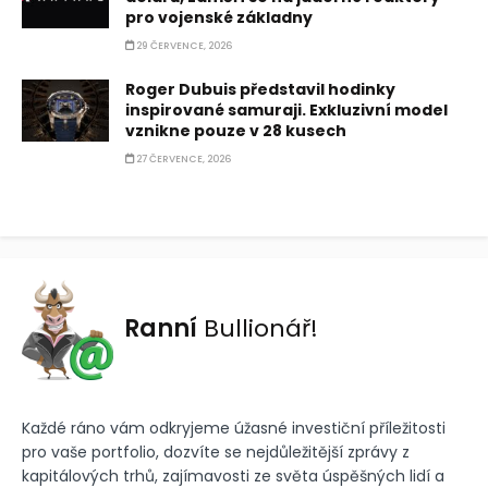
pro vojenské základny
29 ČERVENCE, 2026
Roger Dubuis představil hodinky
inspirované samuraji. Exkluzivní model
vznikne pouze v 28 kusech
27 ČERVENCE, 2026
Ranní
Bullionář!
Každé ráno vám odkryjeme úžasné investiční příležitosti
pro vaše portfolio, dozvíte se nejdůležitější zprávy z
kapitálových trhů, zajímavosti ze světa úspěšných lidí a