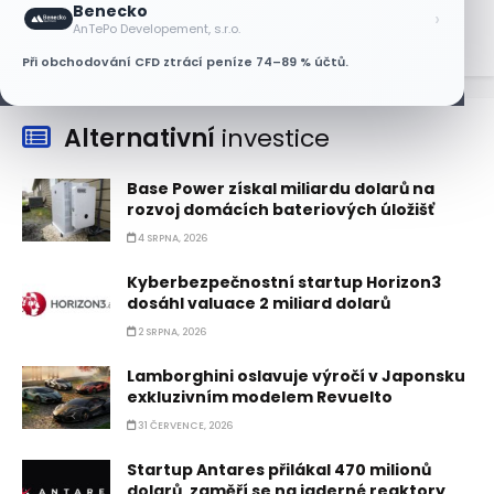
Benecko
›
AnTePo Developement, s.r.o.
Při obchodování CFD ztrácí peníze 74–89 % účtů.
Alternativní
investice
Base Power získal miliardu dolarů na
rozvoj domácích bateriových úložišť
4 SRPNA, 2026
Kyberbezpečnostní startup Horizon3
dosáhl valuace 2 miliard dolarů
2 SRPNA, 2026
Lamborghini oslavuje výročí v Japonsku
exkluzivním modelem Revuelto
31 ČERVENCE, 2026
Startup Antares přilákal 470 milionů
dolarů, zaměří se na jaderné reaktory