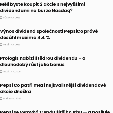
Měli byste koupit 2 akcie s nejvyššími
dividendami na burze Nasdaq?
11 ČERVNA, 2025
DIVIDENDY
Výnos dividend společnosti PepsiCo právě
dosáhl maxima 4,4 %
15 KVĚTNA, 2025
DIVIDENDY
Prologis nabízí štědrou dividendu – a
dlouhodobý růst jako bonus
14 KVĚTNA, 2025
DIVIDENDY
Pepsi Co patří mezi nejkvalitnější dividendové
akcie dneška
24 BŘEZNA, 2025
DIVIDENDY
Pepsi se vymyká trendu širšího trhu — a posiluje