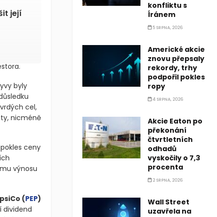
konfliktu s
t její
Íránem
5 SRPNA, 2026
Americké akcie
znovu přepsaly
stora.
rekordy, trhy
podpořil pokles
yvy byly
ropy
důsledku
4 SRPNA, 2026
vrdých cel,
áty, nicméně
Akcie Eaton po
překonání
čtvrtletních
 pokles ceny
odhadů
ích
vyskočily o 7,3
procenta
nému výnosu
2 SRPNA, 2026
psiCo
(
PEP
)
Wall Street
í dividend
uzavřela na