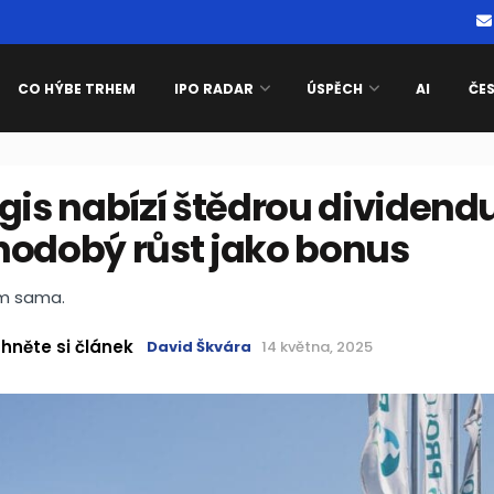
CO HÝBE TRHEM
IPO RADAR
ÚSPĚCH
AI
ČE
gis nabízí štědrou dividendu
hodobý růst jako bonus
om sama.
hněte si článek
David Škvára
14 května, 2025