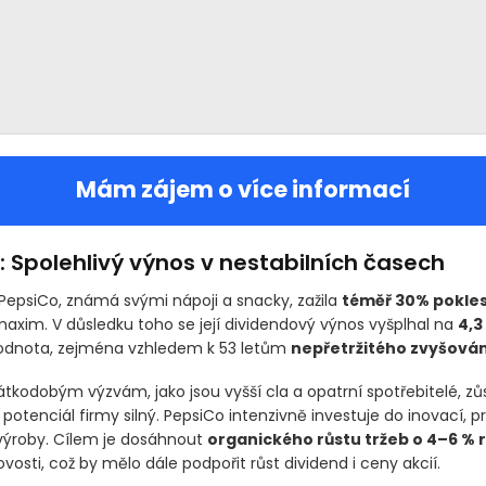
Mám zájem o více informací
 Spolehlivý výnos v nestabilních časech
PepsiCo, známá svými nápoji a snacky, zažila
téměř 30% pokle
maxim. V důsledku toho se její dividendový výnos vyšplhal na
4,3
hodnota, zejména vzhledem k 53 letům
nepřetržitého zvyšován
átkodobým výzvám, jako jsou vyšší cla a opatrní spotřebitelé, zů
otenciál firmy silný. PepsiCo intenzivně investuje do inovací, pr
 výroby. Cílem je dosáhnout
organického růstu tržeb o 4–6 % 
ovosti, což by mělo dále podpořit růst dividend i ceny akcií.