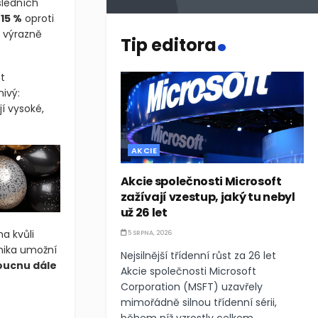
sledních
ž
15 %
oproti
.
e výrazně
Tip editora
t
nivý:
í vysoké,
AKCIE
Akcie společnosti Microsoft
zažívají vzestup, jaký tu nebyl
už 26 let
a kvůli
5 SRPNA, 2026
mika umožní
Nejsilnější třídenní růst za 26 let
oucnu dále
Akcie společnosti Microsoft
Corporation (MSFT) uzavřely
mimořádně silnou třídenní sérii,