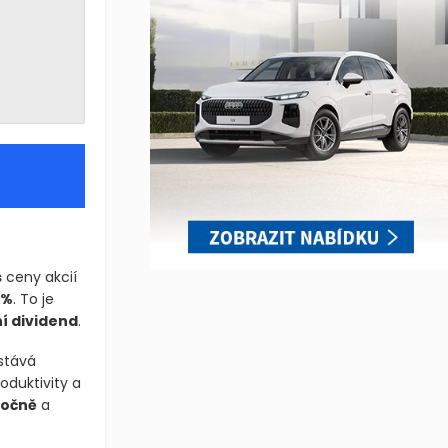
s
ceny akcií
 %
. To je
í dividend
.
stává
oduktivity a
ročně
a