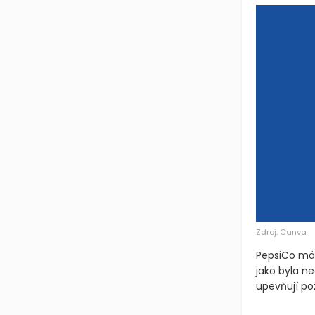
Zdroj: Canva
PepsiCo má 
jako byla n
upevňují poz