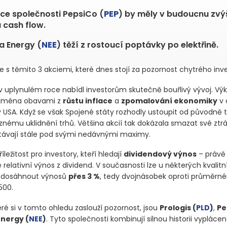
ice společnosti PepsiCo (
PEP
) by měly v budoucnu zvýši
a cash flow.
a Energy (
NEE
) těží z rostoucí poptávky po elektřině.
 s těmito 3 akciemi, které dnes stojí za pozornost chytrého inve
 v uplynulém roce nabídl investorům skutečně bouřlivý vývoj. Výk
ejména obavami z
růstu inflace
a
zpomalování ekonomiky
v 
ky USA. Když se však Spojené státy rozhodly ustoupit od původně t
aznému uklidnění trhů. Většina akcií tak dokázala smazat své ztr
távají stále pod svými nedávnými maximy.
íležitost pro investory, kteří hledají
dividendový výnos
– právě
e relativní výnos z dividend. V současnosti lze u některých kvalitn
í dosáhnout výnosů
přes 3 %
, tedy dvojnásobek oproti průměr
500.
teré si v tomto ohledu zaslouží pozornost, jsou
Prologis
(
PLD
)
,
Pe
Energy
(
NEE
)
. Tyto společnosti kombinují silnou historii vyplácen