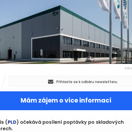
Zdro
Přihlaste se k odběru newsletteru
Mám zájem o více informací
is (
PLD
) očekává posílení poptávky po skladových
rech.