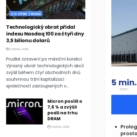
CO HÝBE TRHEM
Technologický obrat přidal
indexu Nasdaq 100 za čtyři dny
3,5 bilionu dolarů
6 SRPNA, 2026
Prudké zotavení po měsíční korekci
Výrazný obrat technologických akcií
zvýšil během čtyř obchodních dnů
souhrnnou tržní kapitalizaci
5 min.
společností zastoupených v...
čtení
Micron posílil o
7,6 % a zvýšil
podíl na trhu
DRAM
Prolog
5 SRPNA, 2026
prosto