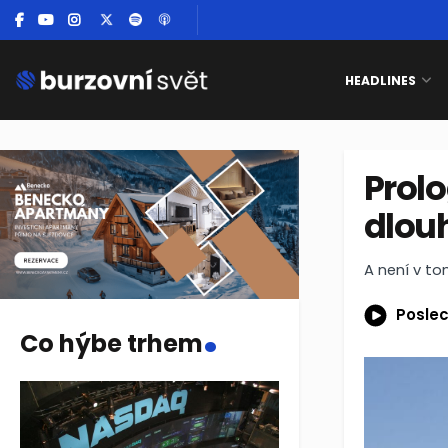
HEADLINES
Prolo
dlou
A není v t
.
Poslec
Co hýbe trhem