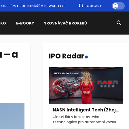
ODEBÍRAT BULLIONÁŘŮV NEWSLETTER
PODCAST
SKO
E-BOOKY
SROVNÁVAČ BROKERŮ
.
 – a
IPO Radar
HKEX Main Board
NASN Intelligent Tech (Zhejiang)
Čínský lídr v brake-by-wire
technologiích pro autonomní vozidla
vstupuje na hongkongskou burzu 7.