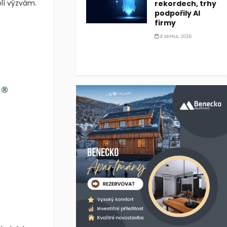
lí výzvám.
rekordech, trhy
podpořily AI
firmy
4 SRPNA, 2026