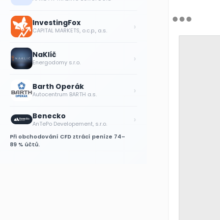
InvestingFox
›
CAPITAL MARKETS, o.c.p., a.s.
NaKlíč
›
Energodomy s.r.o.
Barth Operák
›
Autocentrum BARTH a.s.
Benecko
›
AnTePo Developement, s.r.o.
Při obchodování CFD ztrácí peníze 74–
89 % účtů.