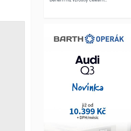
během níž vzrostly celkem...