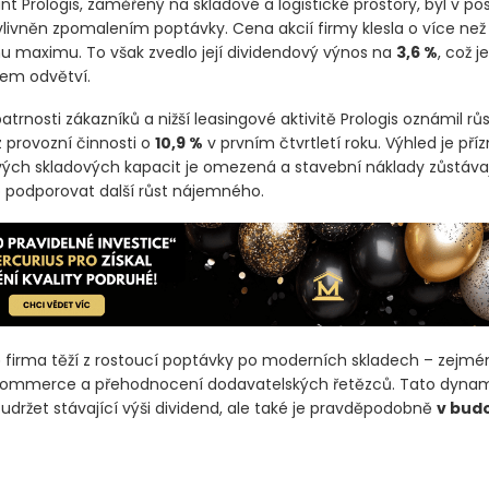
ant Prologis, zaměřený na skladové a logistické prostory, byl v po
livněn zpomalením poptávky. Cena akcií firmy klesla o více ne
 maximu. To však zvedlo její dividendový výnos na
3,6 %
, což j
em odvětví.
trnosti zákazníků a nižší leasingové aktivitě Prologis oznámil růs
z provozní činnosti o
10,9 %
v prvním čtvrtletí roku. Výhled je příz
ých skladových kapacit je omezená a stavební náklady zůstávaj
 podporovat další růst nájemného.
firma těží z rostoucí poptávky po moderních skladech – zejmén
commerce a přehodnocení dodavatelských řetězců. Tato dyna
udržet stávající výši dividend, ale také je pravděpodobně
v bud