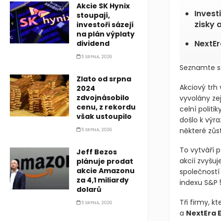
Akcie SK Hynix
Invest
stoupají,
zisky 
investoři sázejí
na plán výplaty
NextEr
dividend
5 SRPNA, 2026
Seznamte se
Zlato od srpna
Akciový trh
2024
zdvojnásobilo
vyvolány z
cenu, z rekordu
celní politi
však ustoupilo
došlo k výr
některé zůs
5 SRPNA, 2026
To vytváří př
Jeff Bezos
akcií zvyšuj
plánuje prodat
akcie Amazonu
společnost
za 4,1 miliardy
indexu S&P 
dolarů
Tři firmy, k
5 SRPNA, 2026
a
NextEra 