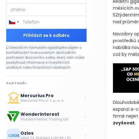
Realitní gig
měsících ov
52týdennímu
nad průměr
Navzdory opa
Přihlásit se k odběru
prostředků 
nabídka nov
Odesláním formuláře vyjadřujete zájem o
kontaktování licencovaným obchodním
což by mělo
partnerem Burzovního světa, který vám může
poskytnout informace o investičních
službách nebo finančních nástrojích.
PARTNEŘI:
Mercurius Pro
›
Mercurius Pro, o. c. p., a. s.
Dlouhodobě 
expanzi e-
Wonderinterest
›
firmě nejen 
Wonderinterest Trading Ltd
zvyšovat
.
Ozios
›
APME FX TRADING EUROPE LTD