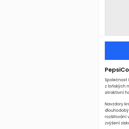
PepsiCo:
Společnost 
z loňských 
atraktivní 
Navzdory kr
dlouhodobý p
rozšiřování
zvýšení zisk