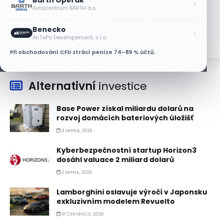
Barth Operák
Jalapeňová kauza tlačí akcie Chipotle
›
Autocentrum BARTH a.s.
níž. Analytici ale zůstávají klidní
7 SRPNA, 2026
Benecko
›
AnTePo Developement, s.r.o.
Při obchodování CFD ztrácí peníze 74–89 % účtů.
Alternativní
investice
Base Power získal miliardu dolarů na
rozvoj domácích bateriových úložišť
4 SRPNA, 2026
Kyberbezpečnostní startup Horizon3
dosáhl valuace 2 miliard dolarů
2 SRPNA, 2026
Lamborghini oslavuje výročí v Japonsku
exkluzivním modelem Revuelto
31 ČERVENCE, 2026