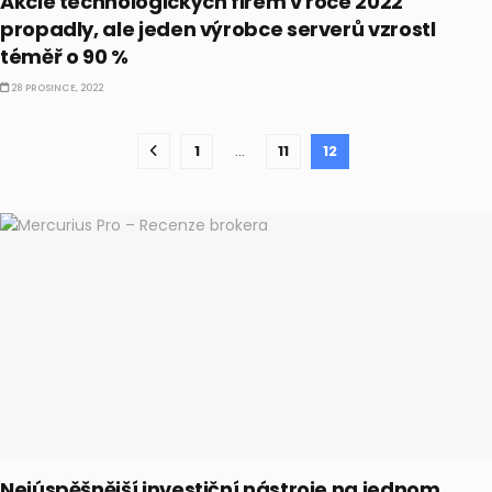
Akcie technologických firem v roce 2022
propadly, ale jeden výrobce serverů vzrostl
téměř o 90 %
28 PROSINCE, 2022
1
…
11
12
Nejúspěšnější investiční nástroje na jednom