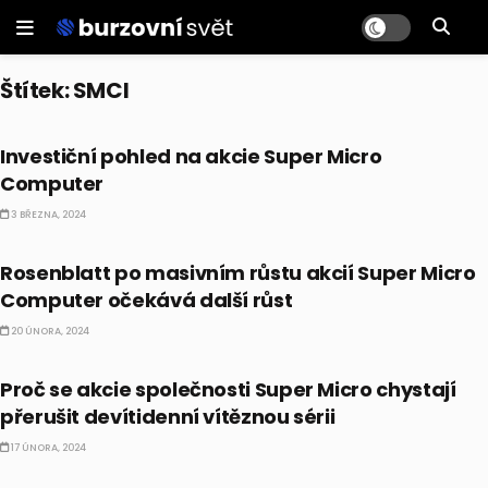
Štítek:
SMCI
AKCIE
Investiční pohled na akcie Super Micro
Computer
3 BŘEZNA, 2024
AKCIE
Rosenblatt po masivním růstu akcií Super Micro
Computer očekává další růst
20 ÚNORA, 2024
AKCIE
Proč se akcie společnosti Super Micro chystají
přerušit devítidenní vítěznou sérii
17 ÚNORA, 2024
AKCIE