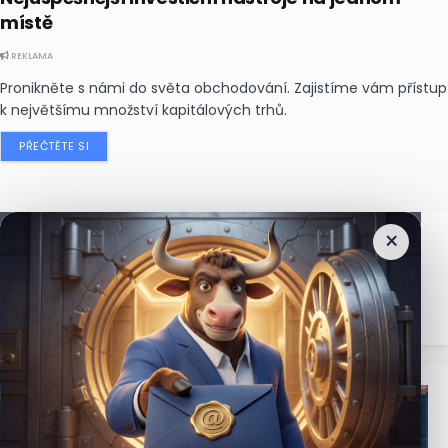
místě
REKLAMA
Pronikněte s námi do světa obchodování. Zajistíme vám přístup
k největšímu množství kapitálových trhů.
PŘEČTĚTE SI
×
Nejčtenější
zprávy