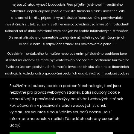
nejsou zárukou výnosů budoucích. Před přijetím jakéhokoli investičního
rozhodnutí doporučujeme posoudit vlastní finanční situaci, investiční cíle
a toleranci k riziku, případně využít služeb licencovaného poskytovatele
investičních služeb. Burzovní Svět nenese odpovědnost za investiční rozhodnutí
učiněná na základě informací zveřejněných na těchto internetových stránkách.
Diskusní příspěvky a komentáře zveřejněné uživateli vyjadřují názory jejich
autorů a nemusí odpovídat stanovisku provozovatele portálu.
Odesláním kontaktního formuláře nebo udělením příslušného souhlasu bere
uživatel na vědomí, že může být kontaktován obchodním partnerem Burzovního
Světa za účelem poskytnutí informací o investičních službách nebo finančních
nástrojích. Podrobnosti o zpracování osobních údajů, využívání souborů cookies
a obchodních partnerech jsou uvedeny v příslušných dokumentech
Používáme soubory cookie a podobné technologie, které jsou
dostupných na těchto internetových stránkách. U jednotlivých článků mohou
nezbytné pro provoz webových stránek. Další soubory cookie
být uvedeny informace o použitých zdrojích, datu původní analýzy nebo datu,
se používají k provádění analýzy používání webových stránek.
ke kterému se vztahují uvedené tržní údaje.
Pokračováním v používání našich webových stránek
vyjadřujete souhlas s používáním souborů cookie. Další
Zásady ochrany osobních údajů a cookies
informace naleznete v našich
Zásadách ochrany osobních
Reklama
Kontakt
údajů.
Burzovnisvet.cz © 2026