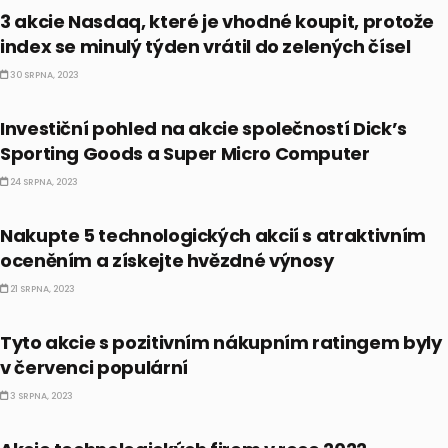
3 akcie Nasdaq, které je vhodné koupit, protože
index se minulý týden vrátil do zelených čísel
30 SRPNA, 2023
AKCIE
Investiční pohled na akcie společností Dick’s
Sporting Goods a Super Micro Computer
24 SRPNA, 2023
AKCIE
Nakupte 5 technologických akcií s atraktivním
oceněním a získejte hvězdné výnosy
21 SRPNA, 2023
AKCIE
Tyto akcie s pozitivním nákupním ratingem byly
v červenci populární
3 SRPNA, 2023
AKCIE