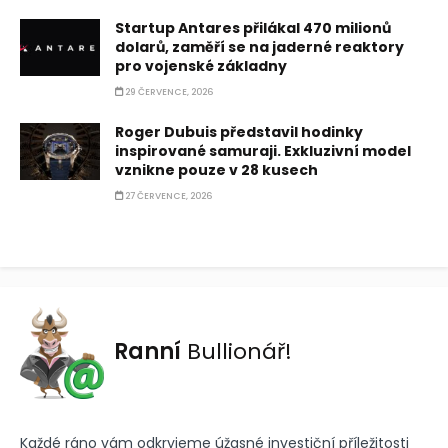
Startup Antares přilákal 470 milionů
dolarů, zaměří se na jaderné reaktory
pro vojenské základny
29 ČERVENCE, 2026
Roger Dubuis představil hodinky
inspirované samuraji. Exkluzivní model
vznikne pouze v 28 kusech
27 ČERVENCE, 2026
Ranní
Bullionář!
Každé ráno vám odkryjeme úžasné investiční příležitosti