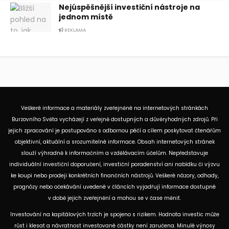
Nejúspěšnější investiční nástroje na
jednom místě
REKLAMA
Veškeré informace a materiály zveřejněné na internetových stránkách
Burzovního Světa vycházejí z veřejně dostupných a důvěryhodných zdrojů. Při
jejich zpracování je postupováno s odbornou péčí a cílem poskytovat čtenářům
objektivní, aktuální a srozumitelné informace. Obsah internetových stránek
slouží výhradně k informačním a vzdělávacím účelům. Nepředstavuje
individuální investiční doporučení, investiční poradenství ani nabídku či výzvu
ke koupi nebo prodeji konkrétních finančních nástrojů. Veškeré názory, odhady,
prognózy nebo očekávání uvedené v článcích vyjadřují informace dostupné
v době jejich zveřejnění a mohou se v čase měnit.
Investování na kapitálových trzích je spojeno s rizikem. Hodnota investic může
růst i klesat a návratnost investované částky není zaručena. Minulé výnosy