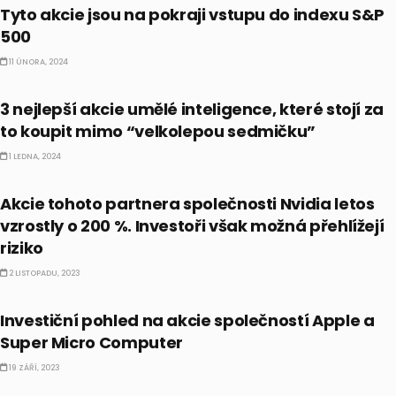
Tyto akcie jsou na pokraji vstupu do indexu S&P
500
11 ÚNORA, 2024
AI
3 nejlepší akcie umělé inteligence, které stojí za
to koupit mimo “velkolepou sedmičku”
1 LEDNA, 2024
AKCIE
Akcie tohoto partnera společnosti Nvidia letos
vzrostly o 200 %. Investoři však možná přehlížejí
riziko
2 LISTOPADU, 2023
AKCIE
Investiční pohled na akcie společností Apple a
Super Micro Computer
19 ZÁŘÍ, 2023
CO HÝBE TRHEM