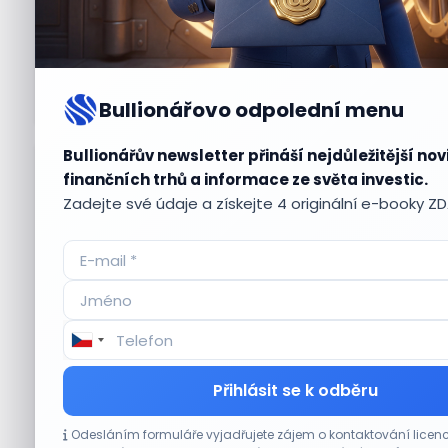
Bullionářovo odpolední menu
Bullionářův newsletter přináší nejdůležitější nov
Aktuální
příležitosti
finančních trhů a informace ze světa investic.
Zadejte své údaje a získejte 4 originální e-booky Z
CO HÝBE TRHEM
Přihlásit se k odběru
Plány Starlinku srazily akcie T-Mobile, AT&T
Odesláním formuláře vyjadřujete zájem o kontaktování lic