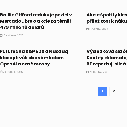
PRÁVĚ TEĎ
PRÁVĚ TEĎ
Baillie Gifford redukuje pozici v
Akcie Spotify kles
MercadoLibre o akcie za téměř
příležitost k nák
479 milionů dolarů
1 KVĚTNA, 2026
10 KVĚTNA, 2026
PRÁVĚ TEĎ
PRÁVĚ TEĎ
Futures na S&P 500 a Nasdaq
Výsledková sezón
klesají kvůli obavám kolem
Spotify zklamalo
OpenAI a cenám ropy
BP reportují silná
28 DUBNA, 2026
28 DUBNA, 2026
1
2
…