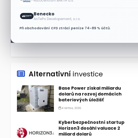
Autocentrum BARTH a.s.
6 SRPNA, 2026
Benecko
Micron posílil o 7,6 % a zvýšil
AnTePo Developement, s.r.o.
podíl na trhu DRAM
Při obchodování CFD ztrácí peníze 74–89 % účtů.
5 SRPNA, 2026
Alternativní
investice
Base Power získal miliardu
dolarů na rozvoj domácích
bateriových úložišť
4 SRPNA, 2026
Kyberbezpečnostní startup
Horizon3 dosáhl valuace 2
miliard dolarů