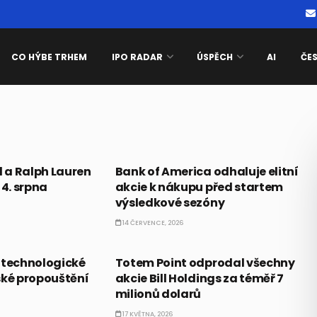
CO HÝBE TRHEM
IPO RADAR
ÚSPĚCH
AI
ČE
CO HÝBE TRHEM
l a Ralph Lauren
Bank of America odhaluje elitní
 4. srpna
akcie k nákupu před startem
výsledkové sezóny
14 ČERVENCE, 2026
PRÁVĚ TEĎ
je technologické
Totem Point odprodal všechny
ské propouštění
akcie Bill Holdings za téměř 7
milionů dolarů
17 KVĚTNA, 2026