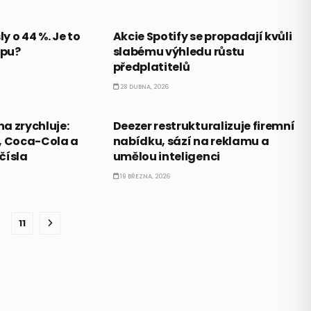
PRÁVĚ TEĎ
ly o 44 %. Je to
Akcie Spotify se propadají kvůli
upu?
slabému výhledu růstu
předplatitelů
28 DUBNA, 2026
PRÁVĚ TEĎ
a zrychluje:
Deezer restrukturalizuje firemní
, Coca-Cola a
nabídku, sází na reklamu a
 čísla
umělou inteligenci
19 BŘEZNA, 2026
11