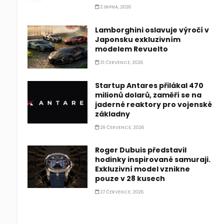
2 SRPNA, 2026
Lamborghini oslavuje výročí v
Japonsku exkluzivním
modelem Revuelto
31 ČERVENCE, 2026
Startup Antares přilákal 470
milionů dolarů, zaměří se na
jaderné reaktory pro vojenské
základny
29 ČERVENCE, 2026
Roger Dubuis představil
hodinky inspirované samuraji.
Exkluzivní model vznikne
pouze v 28 kusech
27 ČERVENCE, 2026