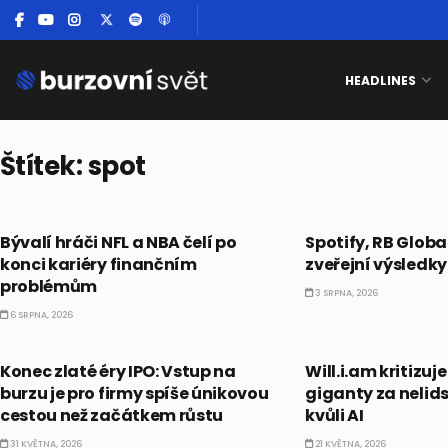
HEADLINES
Štítek:
spot
PRÁVĚ TEĎ
CO HÝBE TRHEM
Bývalí hráči NFL a NBA čelí po
Spotify, RB Globa
konci kariéry finančním
zveřejní výsledky
problémům
3 SRPNA, 2026
6 SRPNA, 2026
PRÁVĚ TEĎ
PRÁVĚ TEĎ
Konec zlaté éry IPO: Vstup na
Will.i.am kritizu
burzu je pro firmy spíše únikovou
giganty za nelid
cestou než začátkem růstu
kvůli AI
31 KVĚTNA, 2026
21 KVĚTNA, 2026