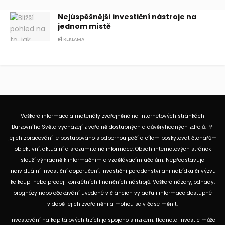
Nejúspěšnější investiční nástroje na
jednom místě
REKLAMA
Veškeré informace a materiály zveřejněné na internetových stránkách
Burzovního Světa vycházejí z veřejně dostupných a důvěryhodných zdrojů. Při
jejich zpracování je postupováno s odbornou péčí a cílem poskytovat čtenářům
objektivní, aktuální a srozumitelné informace. Obsah internetových stránek
slouží výhradně k informačním a vzdělávacím účelům. Nepředstavuje
individuální investiční doporučení, investiční poradenství ani nabídku či výzvu
ke koupi nebo prodeji konkrétních finančních nástrojů. Veškeré názory, odhady,
prognózy nebo očekávání uvedené v článcích vyjadřují informace dostupné
v době jejich zveřejnění a mohou se v čase měnit.
Investování na kapitálových trzích je spojeno s rizikem. Hodnota investic může