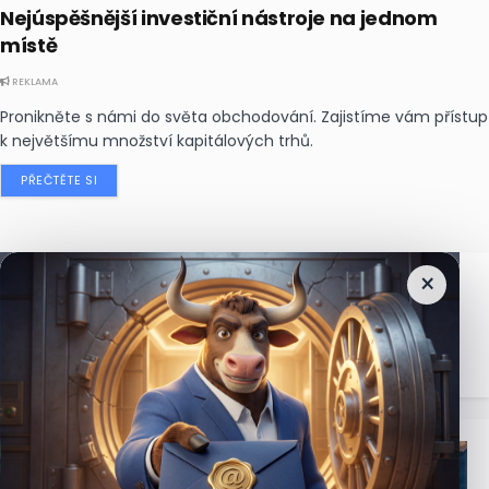
Nejúspěšnější investiční nástroje na jednom
místě
REKLAMA
Pronikněte s námi do světa obchodování. Zajistíme vám přístup
k největšímu množství kapitálových trhů.
PŘEČTĚTE SI
×
Nejčtenější
zprávy