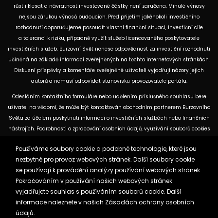
růst i klesat a návratnost investované částky není zaručena. Minulé výnosy
nejsou zárukou výnosů budoucích. Před přijetím jakéhokoli investičního
rozhodnutí doporučujeme posoudit vlastní finanční situaci, investiční cíle
a toleranci k riziku, případně využít služeb licencovaného poskytovatele
investičních služeb. Burzovní Svět nenese odpovědnost za investiční rozhodnutí
učiněná na základě informací zveřejněných na těchto internetových stránkách.
Diskusní příspěvky a komentáře zveřejněné uživateli vyjadřují názory jejich
autorů a nemusí odpovídat stanovisku provozovatele portálu.
Odesláním kontaktního formuláře nebo udělením příslušného souhlasu bere
uživatel na vědomí, že může být kontaktován obchodním partnerem Burzovního
Světa za účelem poskytnutí informací o investičních službách nebo finančních
nástrojích. Podrobnosti o zpracování osobních údajů, využívání souborů cookies
a obchodních partnerech jsou uvedeny v příslušných dokumentech
Používáme soubory cookie a podobné technologie, které jsou
dostupných na těchto internetových stránkách. U jednotlivých článků mohou
nezbytné pro provoz webových stránek. Další soubory cookie
být uvedeny informace o použitých zdrojích, datu původní analýzy nebo datu,
se používají k provádění analýzy používání webových stránek.
ke kterému se vztahují uvedené tržní údaje.
Pokračováním v používání našich webových stránek
vyjadřujete souhlas s používáním souborů cookie. Další
Zásady ochrany osobních údajů a cookies
informace naleznete v našich
Zásadách ochrany osobních
Reklama
Kontakt
údajů.