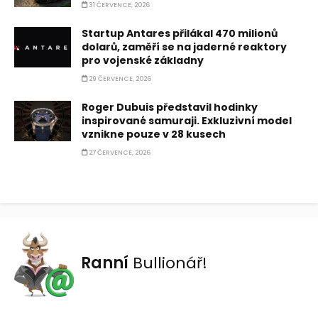
31 ČERVENCE, 2026
Startup Antares přilákal 470 milionů
dolarů, zaměří se na jaderné reaktory
pro vojenské základny
29 ČERVENCE, 2026
Roger Dubuis představil hodinky
inspirované samuraji. Exkluzivní model
vznikne pouze v 28 kusech
27 ČERVENCE, 2026
Ranní
Bullionář!