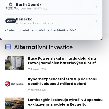
Barth Operák
Objednávky DoorDash vzrostly téměř o
›
Autocentrum BARTH a.s.
28 %, akcie rostou
8 SRPNA, 2026
Benecko
›
AnTePo Developement, s.r.o.
Při obchodování CFD ztrácí peníze 74–89 % účtů.
Alternativní
investice
Base Power získal miliardu dolarů na
rozvoj domácích bateriových úložišť
4 SRPNA, 2026
Kyberbezpečnostní startup Horizon3
dosáhl valuace 2 miliard dolarů
2 SRPNA, 2026
Lamborghini oslavuje výročí v Japonsku
exkluzivním modelem Revuelto