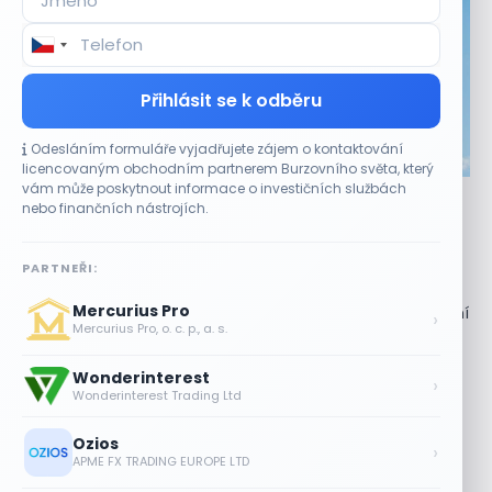
Přihlásit se k odběru
Odesláním formuláře vyjadřujete zájem o kontaktování
CO HÝBE TRHEM
licencovaným obchodním partnerem Burzovního světa, který
vám může poskytnout informace o investičních službách
Akcie Micron klesají, ale nejhoršímu výprodeji
nebo finančních nástrojích.
paměťových čipů unikly
7 SRPNA, 2026
PARTNEŘI:
Paměťový sektor zasáhl plošný pokles Akcie společnosti
Mercurius Pro
Micron Technology (MU) ve čtvrtek uzavřely obchodování
›
Mercurius Pro, o. c. p., a. s.
se ztrátou 1,3 %. Výrobce paměťových...
Wonderinterest
Jalapeňová kauza tlačí akcie Chipotle
›
Wonderinterest Trading Ltd
níž. Analytici ale zůstávají klidní
7 SRPNA, 2026
Ozios
›
APME FX TRADING EUROPE LTD
Tesla míří na obrovský trh