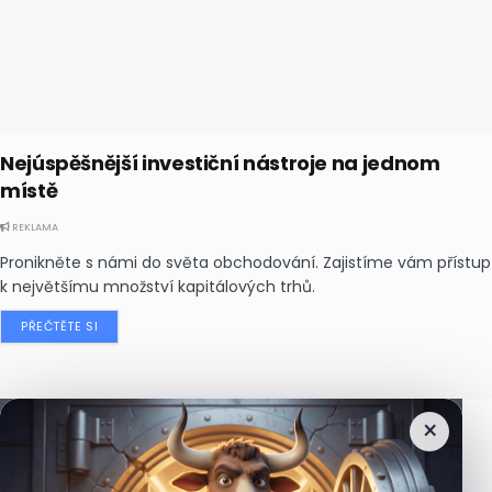
Nejúspěšnější investiční nástroje na jednom
místě
REKLAMA
Pronikněte s námi do světa obchodování. Zajistíme vám přístup
k největšímu množství kapitálových trhů.
PŘEČTĚTE SI
×
Nejčtenější
zprávy