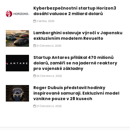
Kyberbezpečnostní startup Horizon3
dosáhl valuace 2 miliard dolarů
2 SRPNA, 2026
Lamborghini oslavuje výročí v Japonsku
exkluzivním modelem Revuelto
31 ČERVENCE, 2026
Startup Antares přilákal 470 milionů
dolarů, zaměří se na jaderné reaktory
pro vojenské základny
29 ČERVENCE, 2026
Roger Dubuis představil hodinky
inspirované samuraji. Exkluzivní model
vznikne pouze v 28 kusech
27 ČERVENCE, 2026