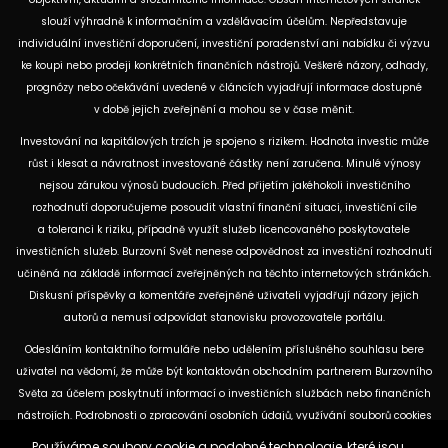
slouží výhradně k informačním a vzdělávacím účelům. Nepředstavuje
individuální investiční doporučení, investiční poradenství ani nabídku či výzvu
ke koupi nebo prodeji konkrétních finančních nástrojů. Veškeré názory, odhady,
prognózy nebo očekávání uvedené v článcích vyjadřují informace dostupné
v době jejich zveřejnění a mohou se v čase měnit.
Investování na kapitálových trzích je spojeno s rizikem. Hodnota investic může
růst i klesat a návratnost investované částky není zaručena. Minulé výnosy
nejsou zárukou výnosů budoucích. Před přijetím jakéhokoli investičního
rozhodnutí doporučujeme posoudit vlastní finanční situaci, investiční cíle
a toleranci k riziku, případně využít služeb licencovaného poskytovatele
investičních služeb. Burzovní Svět nenese odpovědnost za investiční rozhodnutí
učiněná na základě informací zveřejněných na těchto internetových stránkách.
Diskusní příspěvky a komentáře zveřejněné uživateli vyjadřují názory jejich
autorů a nemusí odpovídat stanovisku provozovatele portálu.
Odesláním kontaktního formuláře nebo udělením příslušného souhlasu bere
uživatel na vědomí, že může být kontaktován obchodním partnerem Burzovního
Světa za účelem poskytnutí informací o investičních službách nebo finančních
nástrojích. Podrobnosti o zpracování osobních údajů, využívání souborů cookies
a obchodních partnerech jsou uvedeny v příslušných dokumentech
Používáme soubory cookie a podobné technologie, které jsou