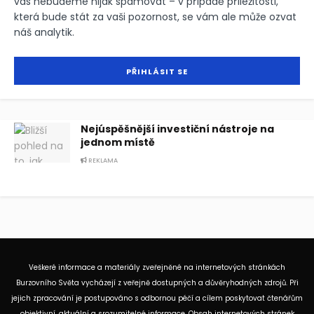
vás nebudeme nijak spamovat – v případě příležitosti,
která bude stát za vaši pozornost, se vám ale může ozvat
náš analytik.
Nejúspěšnější investiční nástroje na
jednom místě
REKLAMA
Veškeré informace a materiály zveřejněné na internetových stránkách
Burzovního Světa vycházejí z veřejně dostupných a důvěryhodných zdrojů. Při
jejich zpracování je postupováno s odbornou péčí a cílem poskytovat čtenářům
objektivní, aktuální a srozumitelné informace. Obsah internetových stránek