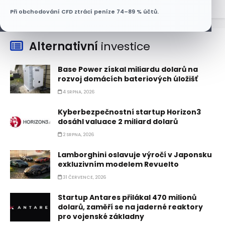
Při obchodování CFD ztrácí peníze 74–89 % účtů.
Alternativní
investice
Base Power získal miliardu dolarů na
rozvoj domácích bateriových úložišť
4 SRPNA, 2026
Kyberbezpečnostní startup Horizon3
dosáhl valuace 2 miliard dolarů
2 SRPNA, 2026
Lamborghini oslavuje výročí v Japonsku
exkluzivním modelem Revuelto
31 ČERVENCE, 2026
Startup Antares přilákal 470 milionů
dolarů, zaměří se na jaderné reaktory
pro vojenské základny