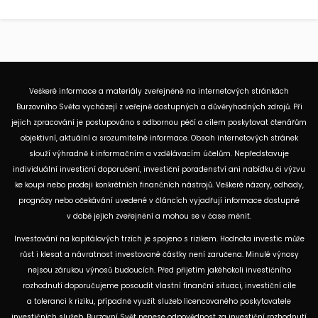
Veškeré informace a materiály zveřejněné na internetových stránkách
Burzovního Světa vycházejí z veřejně dostupných a důvěryhodných zdrojů. Při
jejich zpracování je postupováno s odbornou péčí a cílem poskytovat čtenářům
objektivní, aktuální a srozumitelné informace. Obsah internetových stránek
slouží výhradně k informačním a vzdělávacím účelům. Nepředstavuje
individuální investiční doporučení, investiční poradenství ani nabídku či výzvu
ke koupi nebo prodeji konkrétních finančních nástrojů. Veškeré názory, odhady,
prognózy nebo očekávání uvedené v článcích vyjadřují informace dostupné
v době jejich zveřejnění a mohou se v čase měnit.
Investování na kapitálových trzích je spojeno s rizikem. Hodnota investic může
růst i klesat a návratnost investované částky není zaručena. Minulé výnosy
nejsou zárukou výnosů budoucích. Před přijetím jakéhokoli investičního
rozhodnutí doporučujeme posoudit vlastní finanční situaci, investiční cíle
a toleranci k riziku, případně využít služeb licencovaného poskytovatele
investičních služeb. Burzovní Svět nenese odpovědnost za investiční rozhodnutí