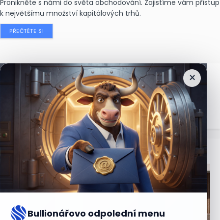
Pronikněte s námi do světa obchodování. Zajistíme vám přístup
k největšímu množství kapitálových trhů.
PŘEČTĚTE SI
×
Nejčtenější
zprávy
Bullionářovo odpolední menu