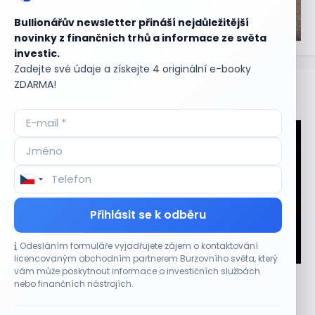
Bullionářův newsletter přináší nejdůležitější
novinky z finančních trhů a informace ze světa
investic.
Zadejte své údaje a získejte 4 originální e-booky
ZDARMA!
Aktuální
příležitosti
Přihlásit se k odběru
Odesláním formuláře vyjadřujete zájem o kontaktování
CO HÝBE TRHEM
licencovaným obchodním partnerem Burzovního světa, který
vám může poskytnout informace o investičních službách
Plány Starlinku srazily akcie T-Mobile, AT&T a
nebo finančních nástrojích.
Verizonu
6 SRPNA, 2026