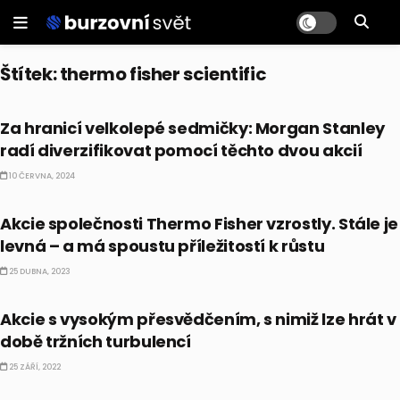
Štítek:
thermo fisher scientific
AKCIE
Za hranicí velkolepé sedmičky: Morgan Stanley
radí diverzifikovat pomocí těchto dvou akcií
10 ČERVNA, 2024
CO HÝBE TRHEM
Akcie společnosti Thermo Fisher vzrostly. Stále je
levná – a má spoustu příležitostí k růstu
25 DUBNA, 2023
CO HÝBE TRHEM
Akcie s vysokým přesvědčením, s nimiž lze hrát v
době tržních turbulencí
25 ZÁŘÍ, 2022
CO HÝBE TRHEM