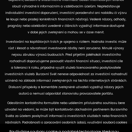
slouží výhradně k informačním a vzdělávacím účelům. Nepředstavuje
individuální investiční doporučení, investiční poradenství ani nabídku či výzvu
ke koupi nebo prodeji konkrétních finančních nástrojů. Veškeré názory, odhady,
prognózy nebo očekávání uvedené v článcích vyjadřují informace dostupné
v době jejich zveřejnění a mohou se v čase měnit.
Investování na kapitálových trzích je spojeno s rizikem. Hodnota investic může
růst i klesat a návratnost investované částky není zaručena. Minulé výnosy
nejsou zárukou výnosů budoucích. Před přijetím jakéhokoli investičního
rozhodnutí doporučujeme posoudit vlastní finanční situaci, investiční cíle
a toleranci k riziku, případně využít služeb licencovaného poskytovatele
investičních služeb. Burzovní Svět nenese odpovědnost za investiční rozhodnutí
učiněná na základě informací zveřejněných na těchto internetových stránkách.
Diskusní příspěvky a komentáře zveřejněné uživateli vyjadřují názory jejich
autorů a nemusí odpovídat stanovisku provozovatele portálu.
Odesláním kontaktního formuláře nebo udělením příslušného souhlasu bere
uživatel na vědomí, že může být kontaktován obchodním partnerem Burzovního
Světa za účelem poskytnutí informací o investičních službách nebo finančních
nástrojích. Podrobnosti o zpracování osobních údajů, využívání souborů cookies
a obchodních partnerech jsou uvedeny v příslušných dokumentech
Používáme soubory cookie a podobné technologie, které jsou