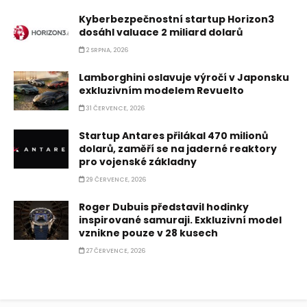
Kyberbezpečnostní startup Horizon3
dosáhl valuace 2 miliard dolarů
2 SRPNA, 2026
Lamborghini oslavuje výročí v Japonsku
exkluzivním modelem Revuelto
31 ČERVENCE, 2026
Startup Antares přilákal 470 milionů
dolarů, zaměří se na jaderné reaktory
pro vojenské základny
29 ČERVENCE, 2026
Roger Dubuis představil hodinky
inspirované samuraji. Exkluzivní model
vznikne pouze v 28 kusech
27 ČERVENCE, 2026