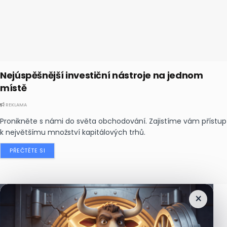
Nejúspěšnější investiční nástroje na jednom
místě
REKLAMA
Pronikněte s námi do světa obchodování. Zajistíme vám přístup
k největšímu množství kapitálových trhů.
PŘEČTĚTE SI
×
Nejčtenější
zprávy