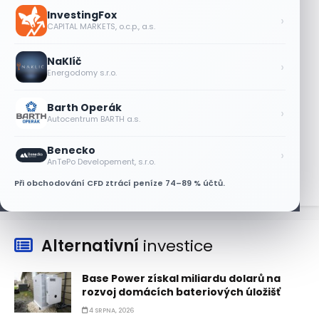
Plány Starlinku srazily akcie T-Mobile,
InvestingFox
AT&T a Verizonu
›
CAPITAL MARKETS, o.c.p., a.s.
6 SRPNA, 2026
NaKlíč
Lisa Su zlehčuje Muskův závazek vůči
›
Energodomy s.r.o.
Nvidii. Akcie AMD po výsledcích klesají
6 SRPNA, 2026
Barth Operák
›
Autocentrum BARTH a.s.
Asijské technologie oslabily, SK Hynix se
propadl téměř o 10 %
Benecko
›
6 SRPNA, 2026
AnTePo Developement, s.r.o.
Při obchodování CFD ztrácí peníze 74–89 % účtů.
Alternativní
investice
Base Power získal miliardu dolarů na
rozvoj domácích bateriových úložišť
4 SRPNA, 2026