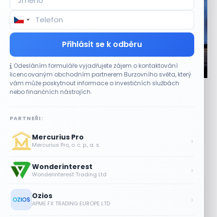
Přihlásit se k odběru
Odesláním formuláře vyjadřujete zájem o kontaktování
CO HÝBE TRHEM
licencovaným obchodním partnerem Burzovního světa, který
vám může poskytnout informace o investičních službách
Jalapeňová kauza tlačí akcie Chipotle níž.
nebo finančních nástrojích.
Analytici ale zůstávají klidní
7 SRPNA, 2026
PARTNEŘI:
Stažení papriček zasáhlo cenu akcií Akcie provozovatele
Mercurius Pro
restaurací Chipotle Mexican Grill (CMG) ve čtvrtek
›
Mercurius Pro, o. c. p., a. s.
oslabovaly o 2,9 % a prodloužily...
Wonderinterest
Tesla míří na obrovský trh
›
Wonderinterest Trading Ltd
samořiditelných aut. Akcie reagují
růstem
Ozios
›
7 SRPNA, 2026
APME FX TRADING EUROPE LTD