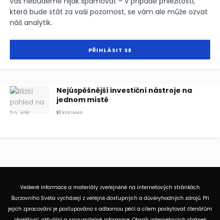
vás nebudeme nijak spamovat – v případě příležitosti,
která bude stát za vaši pozornost, se vám ale může ozvat
náš analytik.
Nejúspěšnější investiční nástroje na
jednom místě
REKLAMA
Veškeré informace a materiály zveřejněné na internetových stránkách
Burzovního Světa vycházejí z veřejně dostupných a důvěryhodných zdrojů. Při
jejich zpracování je postupováno s odbornou péčí a cílem poskytovat čtenářům
objektivní, aktuální a srozumitelné informace. Obsah internetových stránek