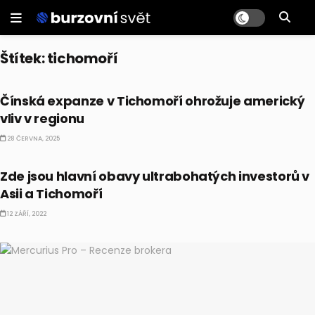
Štítek:
tichomoří
EKONOMIKA
Čínská expanze v Tichomoří ohrožuje americký
vliv v regionu
28 ČERVNA, 2025
EKONOMIKA
Zde jsou hlavní obavy ultrabohatých investorů v
Asii a Tichomoří
12 ZÁŘÍ, 2022