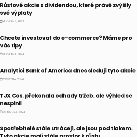
Růstové akcie s dividendou, které právě zvýšily
své výplaty
4 KVĚTNA, 2024
AKCIE
Chcete investovat do e-commerce? Máme pro
vás tipy
3 KVĚTNA, 2024
AKCIE
Analytici Bank of America dnes sledují tyto akcie
2 KVĚTNA, 2024
AKCIE
TJX Cos. překonala odhady tržeb, ale výhled se
nesplnil
28 ÚNORA, 2024
AKCIE
Spotřebitelé stále utrácejí, ale jsou pod tlakem.
Tyto akcie mají stále prostor k růstu