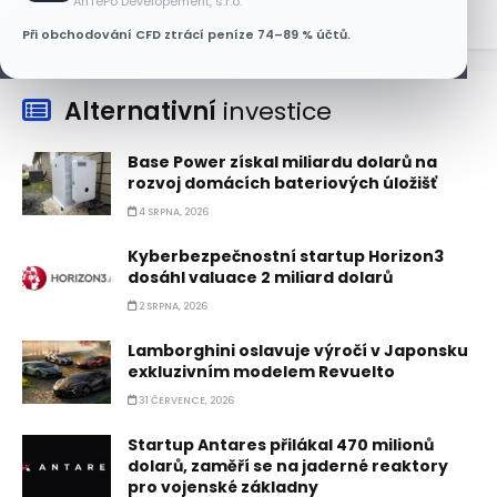
AnTePo Developement, s.r.o.
Při obchodování CFD ztrácí peníze 74–89 % účtů.
Alternativní
investice
Base Power získal miliardu dolarů na
rozvoj domácích bateriových úložišť
4 SRPNA, 2026
Kyberbezpečnostní startup Horizon3
dosáhl valuace 2 miliard dolarů
2 SRPNA, 2026
Lamborghini oslavuje výročí v Japonsku
exkluzivním modelem Revuelto
31 ČERVENCE, 2026
Startup Antares přilákal 470 milionů
dolarů, zaměří se na jaderné reaktory
pro vojenské základny