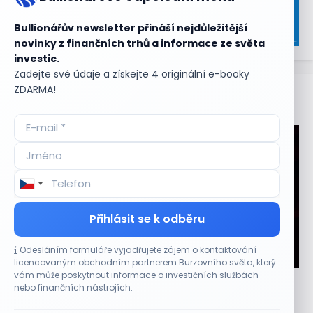
Bullionářův newsletter přináší nejdůležitější
novinky z finančních trhů a informace ze světa
investic.
Zadejte své údaje a získejte 4 originální e-booky
ZDARMA!
Aktuální
příležitosti
Přihlásit se k odběru
Odesláním formuláře vyjadřujete zájem o kontaktování
CO HÝBE TRHEM
licencovaným obchodním partnerem Burzovního světa, který
vám může poskytnout informace o investičních službách
Plány Starlinku srazily akcie T-Mobile, AT&T a
nebo finančních nástrojích.
Verizonu