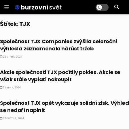
Štítek:
TJX
AKCIE
Společnost TJX Companies zvýšila celoroční
výhled a zaznamenala nárůst tržeb
22 SRPNA, 2024
AKCIE
Akcie společnosti TJX pocítily pokles. Akcie se
však stále vyplatí nakoupit
7 SRPNA, 2024
AKCIE
Společnost TJX opět vykazuje solidní zisk. Výhled
se nedaří naplnit
22 KVĚTNA, 2024
CO HÝBE TRHEM