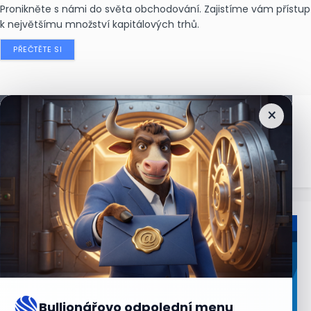
Pronikněte s námi do světa obchodování. Zajistíme vám přístup
k největšímu množství kapitálových trhů.
PŘEČTĚTE SI
×
Nejčtenější
zprávy
Bullionářovo odpolední menu