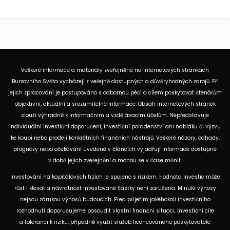
Veškeré informace a materiály zveřejněné na internetových stránkách
Burzovního Světa vycházejí z veřejně dostupných a důvěryhodných zdrojů. Při
jejich zpracování je postupováno s odbornou péčí a cílem poskytovat čtenářům
objektivní, aktuální a srozumitelné informace. Obsah internetových stránek
slouží výhradně k informačním a vzdělávacím účelům. Nepředstavuje
individuální investiční doporučení, investiční poradenství ani nabídku či výzvu
ke koupi nebo prodeji konkrétních finančních nástrojů. Veškeré názory, odhady,
prognózy nebo očekávání uvedené v článcích vyjadřují informace dostupné
v době jejich zveřejnění a mohou se v čase měnit.
Investování na kapitálových trzích je spojeno s rizikem. Hodnota investic může
růst i klesat a návratnost investované částky není zaručena. Minulé výnosy
nejsou zárukou výnosů budoucích. Před přijetím jakéhokoli investičního
rozhodnutí doporučujeme posoudit vlastní finanční situaci, investiční cíle
a toleranci k riziku, případně využít služeb licencovaného poskytovatele