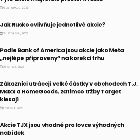
6 LISTOPADU, 2023
AKCIE
Jak Rusko ovlivňuje jednotlivé akcie?
2 LISTOPADU, 2023
AKCIE
Podle Bank of America jsou akcie jako Meta
„nejlépe připraveny“ na korekci trhu
28 SRPNA, 2023
AKCIE
Zákazníci utrácejí velké částky v obchodech T.J.
Maxx a HomeGoods, zatímco tržby Target
klesají
17 SRPNA, 2023
CO HÝBE TRHEM
Akcie TJX jsou vhodné pro lovce výhodných
nabídek