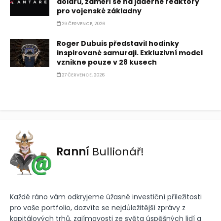
dolarů, zaměří se na jaderné reaktory
pro vojenské základny
29 ČERVENCE, 2026
Roger Dubuis představil hodinky
inspirované samuraji. Exkluzivní model
vznikne pouze v 28 kusech
27 ČERVENCE, 2026
Ranní
Bullionář!
Každé ráno vám odkryjeme úžasné investiční příležitosti
pro vaše portfolio, dozvíte se nejdůležitější zprávy z
kapitálových trhů, zajímavosti ze světa úspěšných lidí a