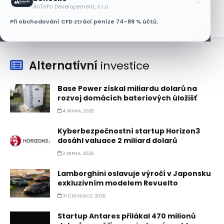
›
7 SRPNA, 2026
AnTePo Developement, s.r.o.
Při obchodování CFD ztrácí peníze 74–89 % účtů.
Alternativní
investice
Base Power získal miliardu dolarů na
rozvoj domácích bateriových úložišť
4 SRPNA, 2026
Kyberbezpečnostní startup Horizon3
dosáhl valuace 2 miliard dolarů
2 SRPNA, 2026
Lamborghini oslavuje výročí v Japonsku
exkluzivním modelem Revuelto
31 ČERVENCE, 2026
Startup Antares přilákal 470 milionů