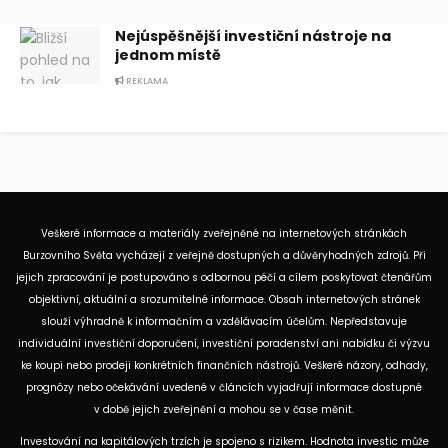
Nejúspěšnější investiční nástroje na
jednom místě
REKLAMA
Veškeré informace a materiály zveřejněné na internetových stránkách
Burzovního Světa vycházejí z veřejně dostupných a důvěryhodných zdrojů. Při
jejich zpracování je postupováno s odbornou péčí a cílem poskytovat čtenářům
objektivní, aktuální a srozumitelné informace. Obsah internetových stránek
slouží výhradně k informačním a vzdělávacím účelům. Nepředstavuje
individuální investiční doporučení, investiční poradenství ani nabídku či výzvu
ke koupi nebo prodeji konkrétních finančních nástrojů. Veškeré názory, odhady,
prognózy nebo očekávání uvedené v článcích vyjadřují informace dostupné
v době jejich zveřejnění a mohou se v čase měnit.
Investování na kapitálových trzích je spojeno s rizikem. Hodnota investic může