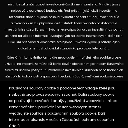
růst i klesat a návratnost investované částky není zaručena. Minulé výnosy
nejsou zárukou výnosů budoucích. Před přijetím jakéhokoli investičního
rozhodnutí doporučujeme posoudit vlastní finanční situaci, investiční cíle
a toleranci k riziku, případně využít služeb licencovaného poskytovatele
investičních služeb. Burzovní Svět nenese odpovědnost za investiční rozhodnutí
učiněná na základě informací zveřejněných na těchto internetových stránkách.
Diskusní příspěvky a komentáře zveřejněné uživateli vyjadřují názory jejich
autorů a nemusí odpovídat stanovisku provozovatele portálu.
Odesláním kontaktního formuláře nebo udělením příslušného souhlasu bere
uživatel na vědomí, že může být kontaktován obchodním partnerem Burzovního
Světa za účelem poskytnutí informací o investičních službách nebo finančních
nástrojích. Podrobnosti o zpracování osobních údajů, využívání souborů cookies
a obchodních partnerech jsou uvedeny v příslušných dokumentech
Používáme soubory cookie a podobné technologie, které jsou
dostupných na těchto internetových stránkách. U jednotlivých článků mohou
nezbytné pro provoz webových stránek. Další soubory cookie
být uvedeny informace o použitých zdrojích, datu původní analýzy nebo datu,
se používají k provádění analýzy používání webových stránek.
ke kterému se vztahují uvedené tržní údaje.
Pokračováním v používání našich webových stránek
vyjadřujete souhlas s používáním souborů cookie. Další
Zásady ochrany osobních údajů a cookies
informace naleznete v našich
Zásadách ochrany osobních
Reklama
Kontakt
údajů.