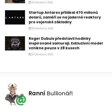
31 ČERVENCE, 2026
Startup Antares přilákal 470 milionů
dolarů, zaměří se na jaderné reaktory
pro vojenské základny
29 ČERVENCE, 2026
Roger Dubuis představil hodinky
inspirované samuraji. Exkluzivní model
vznikne pouze v 28 kusech
27 ČERVENCE, 2026
Ranní
Bullionář!