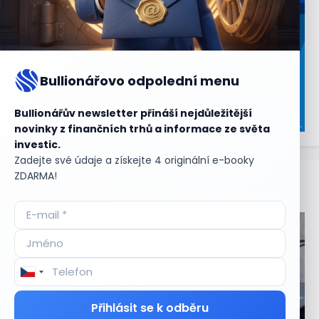
Bullionářovo odpolední menu
Bullionářův newsletter přináší nejdůležitější
novinky z finančních trhů a informace ze světa
investic.
Zadejte své údaje a získejte 4 originální e-booky
ZDARMA!
Aktuální
příležitosti
Přihlásit se k odběru