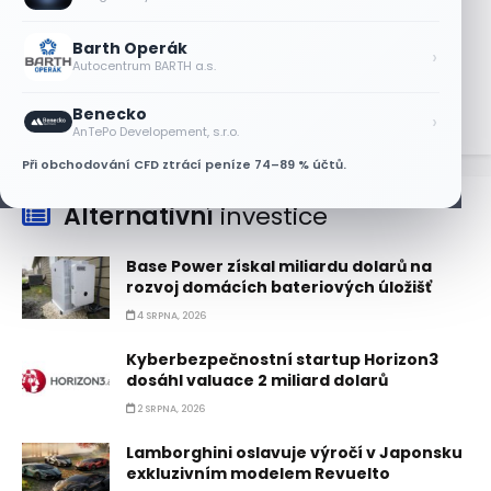
Partnerství s Googlem zvedlo akcie
Oracle za dva týdny o 27 %
Barth Operák
›
Autocentrum BARTH a.s.
9 SRPNA, 2026
Benecko
›
AnTePo Developement, s.r.o.
Při obchodování CFD ztrácí peníze 74–89 % účtů.
Alternativní
investice
Base Power získal miliardu dolarů na
rozvoj domácích bateriových úložišť
4 SRPNA, 2026
Kyberbezpečnostní startup Horizon3
dosáhl valuace 2 miliard dolarů
2 SRPNA, 2026
Lamborghini oslavuje výročí v Japonsku
exkluzivním modelem Revuelto