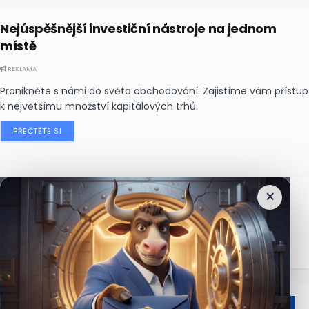
Nejúspěšnější investiční nástroje na jednom
místě
REKLAMA
Pronikněte s námi do světa obchodování. Zajistíme vám přístup
k největšímu množství kapitálových trhů.
PŘEČTĚTE SI
×
Nejčtenější
zprávy