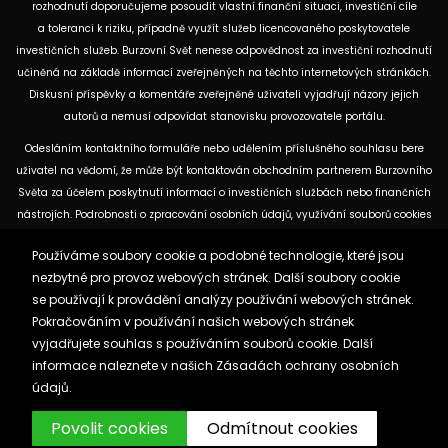
rozhodnutí doporučujeme posoudit vlastní finanční situaci, investiční cíle
a toleranci k riziku, případně využít služeb licencovaného poskytovatele
investičních služeb. Burzovní Svět nenese odpovědnost za investiční rozhodnutí
učiněná na základě informací zveřejněných na těchto internetových stránkách.
Diskusní příspěvky a komentáře zveřejněné uživateli vyjadřují názory jejich
autorů a nemusí odpovídat stanovisku provozovatele portálu.
Odesláním kontaktního formuláře nebo udělením příslušného souhlasu bere
uživatel na vědomí, že může být kontaktován obchodním partnerem Burzovního
Světa za účelem poskytnutí informací o investičních službách nebo finančních
nástrojích. Podrobnosti o zpracování osobních údajů, využívání souborů cookies
a obchodních partnerech jsou uvedeny v příslušných dokumentech
Používáme soubory cookie a podobné technologie, které jsou
dostupných na těchto internetových stránkách. U jednotlivých článků mohou
nezbytné pro provoz webových stránek. Další soubory cookie
být uvedeny informace o použitých zdrojích, datu původní analýzy nebo datu,
se používají k provádění analýzy používání webových stránek.
ke kterému se vztahují uvedené tržní údaje.
Pokračováním v používání našich webových stránek
vyjadřujete souhlas s používáním souborů cookie. Další
Zásady ochrany osobních údajů a cookies
informace naleznete v našich
Zásadách ochrany osobních
Reklama
Kontakt
údajů.
Burzovnisvet.cz © 2026
Povolit cookies
Odmítnout cookies