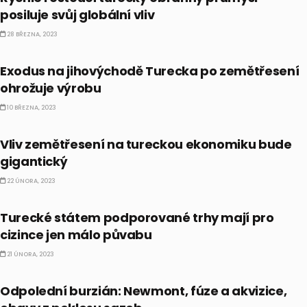
posiluje svůj globální vliv
28 BŘEZNA, 2023
EKONOMIKA
Exodus na jihovýchodě Turecka po zemětřesení
ohrožuje výrobu
10 BŘEZNA, 2023
EKONOMIKA
Vliv zemětřesení na tureckou ekonomiku bude
gigantický
22 ÚNORA, 2023
AKCIE
Turecké státem podporované trhy mají pro
cizince jen málo půvabu
21 ÚNORA, 2023
NEJNOVĚJŠÍ ZPRÁVY ZE SVĚTA
Odpolední burzián: Newmont, fúze a akvizice,