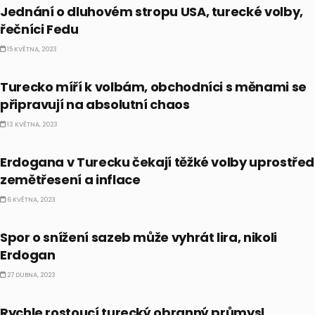
Jednání o dluhovém stropu USA, turecké volby,
řečníci Fedu
15 KVĚTNA, 2023
FOREX
Turecko míří k volbám, obchodníci s měnami se
připravují na absolutní chaos
13 KVĚTNA, 2023
EKONOMIKA
Erdogana v Turecku čekají těžké volby uprostřed
zemětřesení a inflace
6 KVĚTNA, 2023
EKONOMIKA
Spor o snížení sazeb může vyhrát lira, nikoli
Erdogan
27 DUBNA, 2023
EKONOMIKA
Rychle rostoucí turecký obranný průmysl