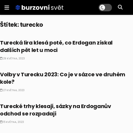
Štítek:
turecko
FOREX
Turecká lira klesá poté, co Erdogan získal
dalších pět let u moci
29 KVĚTNA, 2023
AKCIE
Volby v Turecku 2023: Co je v sázce ve druhém
kole?
27 KVĚTNA, 2023
AKCIE
Turecké trhy klesají, sázky na Erdoganův
odchod se rozpadají
15 KVĚTNA, 2023
BULLIONÁŘ DAILY