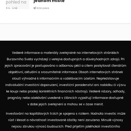
jednom místě
REKLAMA
Veškeré informace a materiály zveřejněné na internetových stránkách
Burzovního Světa vycházejí z veřejně dostupných a důvěryhodných zdrojů. Při
jejich zpracování je postupováno s odbornou péčí a cílem poskytovat čtenářům
objektivní, aktuální a srozumitelné informace. Obsah internetových stránek
slouží výhradně k informačním a vzdělávacím účelům. Nepředstavuje
individuální investiční doporučení, investiční poradenství ani nabídku či výzvu
ke koupi nebo prodeji konkrétních finančních nástrojů. Veškeré názory, odhady,
prognózy nebo očekávání uvedené v článcích vyjadřují informace dostupné
v době jejich zveřejnění a mohou se v čase měnit.
Investování na kapitálových trzích je spojeno s rizikem. Hodnota investic může
růst i klesat a návratnost investované částky není zaručena. Minulé výnosy
nejsou zárukou výnosů budoucích. Před přijetím jakéhokoli investičního