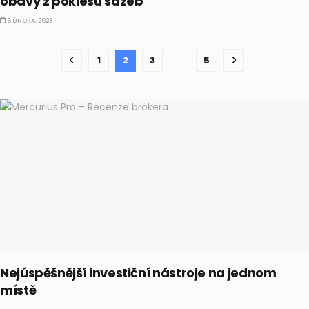
obavy z poklesu sazeb
6 ÚNORA, 2023
1
2
3
…
5
Nejúspěšnější investiční nástroje na jednom
místě