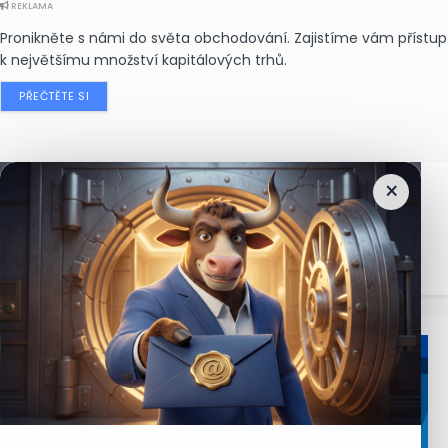
REKLAMA
Pronikněte s námi do světa obchodování. Zajistíme vám přístup
k největšímu množství kapitálových trhů.
PŘEČTĚTE SI
×
Nejčtenější
zprávy