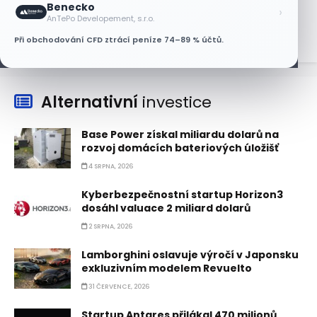
Benecko
›
6 SRPNA, 2026
AnTePo Developement, s.r.o.
Při obchodování CFD ztrácí peníze 74–89 % účtů.
Alternativní
investice
Base Power získal miliardu dolarů na
rozvoj domácích bateriových úložišť
4 SRPNA, 2026
Kyberbezpečnostní startup Horizon3
dosáhl valuace 2 miliard dolarů
2 SRPNA, 2026
Lamborghini oslavuje výročí v Japonsku
exkluzivním modelem Revuelto
31 ČERVENCE, 2026
Startup Antares přilákal 470 milionů