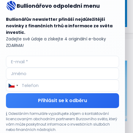
Bullionářovo odpolední menu
Bullionářův newsletter přináší nejdůležitější
novinky z finančních trhů a informace ze světa
investic.
Zadejte své údaje a získejte 4 originální e-booky
ZDARMA!
Aktuální
příležitosti
Přihlásit se k odběru
Odesláním formuláře vyjadřujete zájem o kontaktování
CO HÝBE TRHEM
licencovaným obchodním partnerem Burzovního světa, který
vám může poskytnout informace o investičních službách
Akcie Micron klesají, ale nejhoršímu výprodeji
nebo finančních nástrojích.