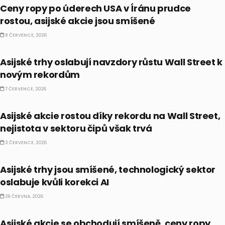
Ceny ropy po úderech USA v Íránu prudce
rostou, asijské akcie jsou smíšené
8 ČERVENCE, 2026
PRÁVĚ TEĎ
Asijské trhy oslabují navzdory růstu Wall Street k
novým rekordům
7 ČERVENCE, 2026
PRÁVĚ TEĎ
Asijské akcie rostou díky rekordu na Wall Street,
nejistota v sektoru čipů však trvá
3 ČERVENCE, 2026
PRÁVĚ TEĎ
Asijské trhy jsou smíšené, technologický sektor
oslabuje kvůli korekci AI
29 ČERVNA, 2026
PRÁVĚ TEĎ
Asijské akcie se obchodují smíšeně, ceny ropy