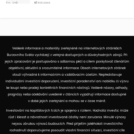
REKLAMA
Veškeré informace a materiály zveřejněné na internetových stránkách
Burzovního Světa vycházejí z veřejně dostupných a důvěryhodných zdrojů. Při
jejich zpracování je postupováno s odbornou péčí a cílem poskytovat čtenářům
objektivní, aktuální a srozumitelné informace. Obsah internetových stránek
slouží výhradně k informačním a vzdělávacím účelům. Nepředstavuje
individuální investiční doporučení, investiční poradenství ani nabídku či výzvu
ke koupi nebo prodeji konkrétních finančních nástrojů. Veškeré názory, odhady,
prognózy nebo očekávání uvedené v článcích vyjadřují informace dostupné
v době jejich zveřejnění a mohou se v čase měnit.
Investování na kapitálových trzích je spojeno s rizikem. Hodnota investic může
růst i klesat a návratnost investované částky není zaručena. Minulé výnosy
nejsou zárukou výnosů budoucích. Před přijetím jakéhokoli investičního
rozhodnutí doporučujeme posoudit vlastní finanční situaci, investiční cíle