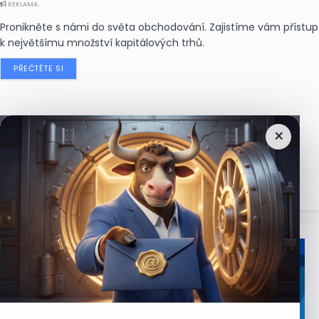
REKLAMA
Pronikněte s námi do světa obchodování. Zajistíme vám přístup
k největšímu množství kapitálových trhů.
PŘEČTĚTE SI
×
Nejčtenější
zprávy