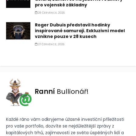
pro vojenské základny
29 ČERVENCE, 2026
Roger Dubuis představil hodinky
inspirované samuraji. Exkluzivní model
vznikne pouze v 28 kusech
27 ČERVENCE, 2026
Ranní
Bullionář!
Každé ráno vám odkryjeme úžasné investiční příležitosti
pro vaše portfolio, dozvíte se nejdůležitější zprávy z
kapitálových trhů, zajímavosti ze světa úspěšných lidí a