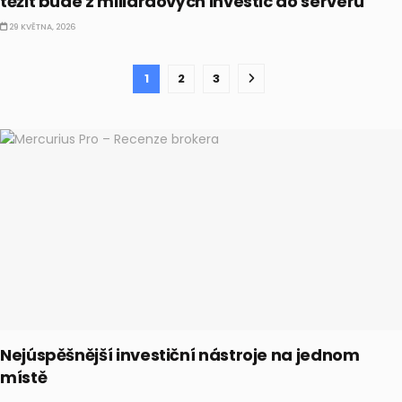
těžit bude z miliardových investic do serverů
29 KVĚTNA, 2026
1
2
3
Nejúspěšnější investiční nástroje na jednom
místě