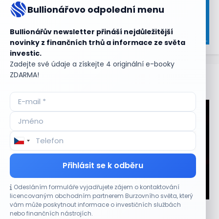
Bullionářovo odpolední menu
Bullionářův newsletter přináší nejdůležitější
novinky z finančních trhů a informace ze světa
investic.
Zadejte své údaje a získejte 4 originální e-booky
ZDARMA!
Aktuální
příležitosti
Přihlásit se k odběru
Odesláním formuláře vyjadřujete zájem o kontaktování
CO HÝBE TRHEM
licencovaným obchodním partnerem Burzovního světa, který
vám může poskytnout informace o investičních službách
Plány Starlinku srazily akcie T-Mobile, AT&T a
nebo finančních nástrojích.