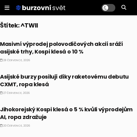
Štítek:
^TWII
BULLIONÁŘ AM
Masivní výprodej polovodičových akcií sráží
asijské trhy, Kospi klesá o 10 %
28 ČERVENCE, 2026
BULLIONÁŘ AM
Asijské burzy posilují díky raketovému debutu
CXMT, ropa klesá
27 ČERVENCE, 2026
BULLIONÁŘ AM
Jihokorejský Kospi klesá o 5 % kvůli výprodejům
AI, ropa zdražuje
20 ČERVENCE, 2026
PRÁVĚ TEĎ