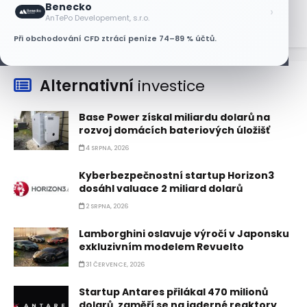
Benecko
›
AnTePo Developement, s.r.o.
Při obchodování CFD ztrácí peníze 74–89 % účtů.
Alternativní
investice
Base Power získal miliardu dolarů na
rozvoj domácích bateriových úložišť
4 SRPNA, 2026
Kyberbezpečnostní startup Horizon3
dosáhl valuace 2 miliard dolarů
2 SRPNA, 2026
Lamborghini oslavuje výročí v Japonsku
exkluzivním modelem Revuelto
31 ČERVENCE, 2026
Startup Antares přilákal 470 milionů
dolarů, zaměří se na jaderné reaktory