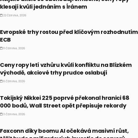
klesají kvůli jednáním s Íránem
22 ČERVNA, 2026
PRÁVĚ TEĎ
Evropské trhy rostou před klíčovým rozhodnutím
ECB
11 ČERVNA, 2026
PRÁVĚ TEĎ
Ceny ropy letí vzhůru kvůli konfliktu na Blízkém
východě, akciové trhy prudce oslabují
8 ČERVNA, 2026
PRÁVĚ TEĎ
Tokijský Nikkei 225 poprvé překonal hranici 68
000 bodů, Wall Street opět přepisuje rekordy
3 ČERVNA, 2026
PRÁVĚ TEĎ
Foxconn díky boomu AI očekává masivní růst,