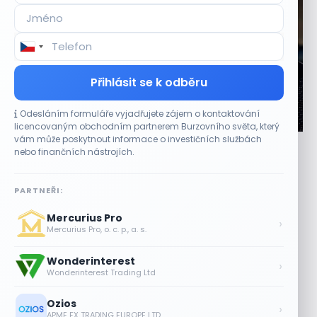
Přihlásit se k odběru
Odesláním formuláře vyjadřujete zájem o kontaktování
CO HÝBE TRHEM
licencovaným obchodním partnerem Burzovního světa, který
vám může poskytnout informace o investičních službách
Výsledky společností jsou silné. Proč to akciový
nebo finančních nástrojích.
trh zatím neoceňuje?
8 SRPNA, 2026
PARTNEŘI:
Lepší výsledky tentokrát růst akcií nezaručily Výsledková
Mercurius Pro
sezona amerických společností přinesla převážně lepší
›
Mercurius Pro, o. c. p., a. s.
čísla, než očekávali analytici. Reakce trhu však...
Wonderinterest
Objednávky DoorDash vzrostly téměř o
›
Wonderinterest Trading Ltd
28 %, akcie rostou
8 SRPNA, 2026
Ozios
›
APME FX TRADING EUROPE LTD