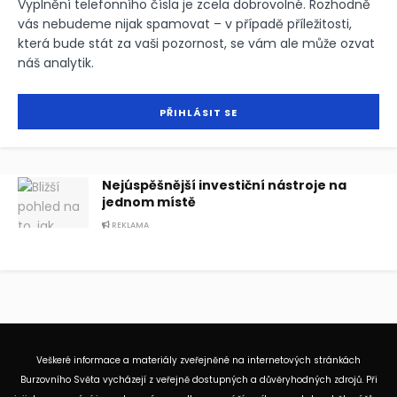
Vyplnění telefonního čísla je zcela dobrovolné. Rozhodně
vás nebudeme nijak spamovat – v případě příležitosti,
která bude stát za vaši pozornost, se vám ale může ozvat
náš analytik.
Nejúspěšnější investiční nástroje na
jednom místě
REKLAMA
Veškeré informace a materiály zveřejněné na internetových stránkách
Burzovního Světa vycházejí z veřejně dostupných a důvěryhodných zdrojů. Při