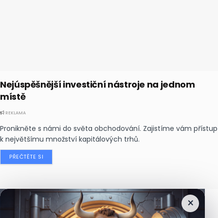
Nejúspěšnější investiční nástroje na jednom
místě
REKLAMA
Pronikněte s námi do světa obchodování. Zajistíme vám přístup
k největšímu množství kapitálových trhů.
PŘEČTĚTE SI
×
Nejčtenější
zprávy