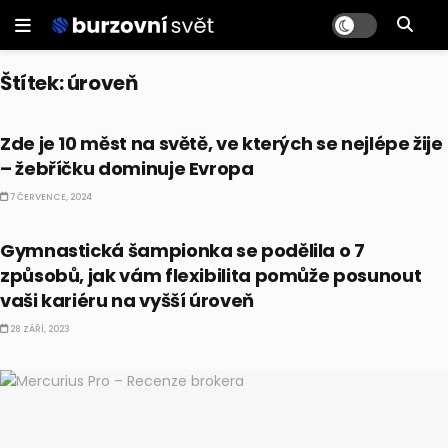
Štítek:
úroveň
EKONOMIKA
Zde je 10 měst na světě, ve kterých se nejlépe žije
– žebříčku dominuje Evropa
7 ČERVENCE, 2024
BUSINESS
Gymnastická šampionka se podělila o 7
způsobů, jak vám flexibilita pomůže posunout
vaši kariéru na vyšší úroveň
28 ZÁŘÍ, 2023