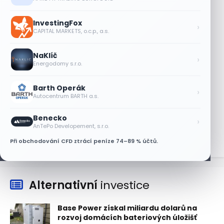
Akcie Micron klesají, ale nejhoršímu
výprodeji paměťových čipů unikly
InvestingFox
›
7 SRPNA, 2026
CAPITAL MARKETS, o.c.p., a.s.
Jalapeňová kauza tlačí akcie Chipotle
NaKlíč
níž. Analytici ale zůstávají klidní
›
Energodomy s.r.o.
7 SRPNA, 2026
Barth Operák
Tesla míří na obrovský trh
›
Autocentrum BARTH a.s.
samořiditelných aut. Akcie reagují
růstem
Benecko
›
7 SRPNA, 2026
AnTePo Developement, s.r.o.
Při obchodování CFD ztrácí peníze 74–89 % účtů.
Alternativní
investice
Base Power získal miliardu dolarů na
rozvoj domácích bateriových úložišť