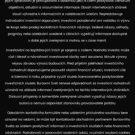
jejich zpracování je postupováno s odbornou péčí a cílem poskytovat čtenářům
objektivní, aktuální a srozumitelné informace. Obsah internetových stránek
slouží výhradně k informačním a vzdělávacím účelům. Nepředstavuje
individuální investiční doporučení, investiční poradenství ani nabídku či výzvu
ke koupi nebo prodeji konkrétních finančních nástrojů. Veškeré názory, odhady,
prognózy nebo očekávání uvedené v článcích vyjadřují informace dostupné
v době jejich zveřejnění a mohou se v čase měnit.
Investování na kapitálových trzích je spojeno s rizikem. Hodnota investic může
růst i klesat a návratnost investované částky není zaručena. Minulé výnosy
nejsou zárukou výnosů budoucích. Před přijetím jakéhokoli investičního
rozhodnutí doporučujeme posoudit vlastní finanční situaci, investiční cíle
a toleranci k riziku, případně využít služeb licencovaného poskytovatele
investičních služeb. Burzovní Svět nenese odpovědnost za investiční rozhodnutí
učiněná na základě informací zveřejněných na těchto internetových stránkách.
Diskusní příspěvky a komentáře zveřejněné uživateli vyjadřují názory jejich
autorů a nemusí odpovídat stanovisku provozovatele portálu.
Odesláním kontaktního formuláře nebo udělením příslušného souhlasu bere
uživatel na vědomí, že může být kontaktován obchodním partnerem Burzovního
Světa za účelem poskytnutí informací o investičních službách nebo finančních
nástrojích. Podrobnosti o zpracování osobních údajů, využívání souborů cookies