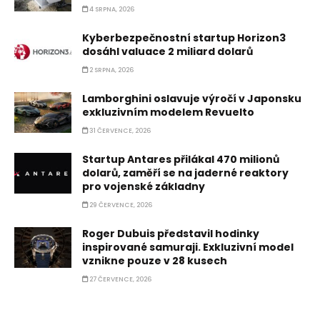
4 SRPNA, 2026
Kyberbezpečnostní startup Horizon3
dosáhl valuace 2 miliard dolarů
2 SRPNA, 2026
Lamborghini oslavuje výročí v Japonsku
exkluzivním modelem Revuelto
31 ČERVENCE, 2026
Startup Antares přilákal 470 milionů
dolarů, zaměří se na jaderné reaktory
pro vojenské základny
29 ČERVENCE, 2026
Roger Dubuis představil hodinky
inspirované samuraji. Exkluzivní model
vznikne pouze v 28 kusech
27 ČERVENCE, 2026