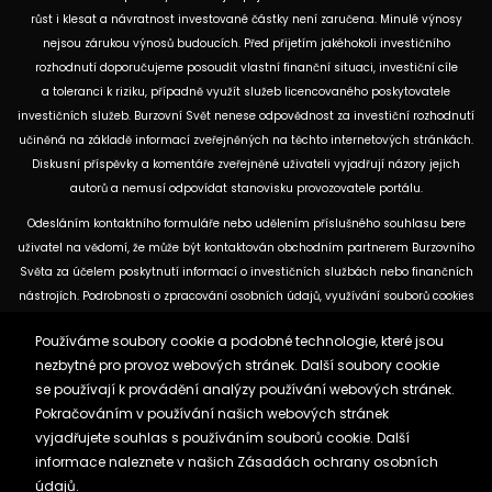
růst i klesat a návratnost investované částky není zaručena. Minulé výnosy
nejsou zárukou výnosů budoucích. Před přijetím jakéhokoli investičního
rozhodnutí doporučujeme posoudit vlastní finanční situaci, investiční cíle
a toleranci k riziku, případně využít služeb licencovaného poskytovatele
investičních služeb. Burzovní Svět nenese odpovědnost za investiční rozhodnutí
učiněná na základě informací zveřejněných na těchto internetových stránkách.
Diskusní příspěvky a komentáře zveřejněné uživateli vyjadřují názory jejich
autorů a nemusí odpovídat stanovisku provozovatele portálu.
Odesláním kontaktního formuláře nebo udělením příslušného souhlasu bere
uživatel na vědomí, že může být kontaktován obchodním partnerem Burzovního
Světa za účelem poskytnutí informací o investičních službách nebo finančních
nástrojích. Podrobnosti o zpracování osobních údajů, využívání souborů cookies
a obchodních partnerech jsou uvedeny v příslušných dokumentech
Používáme soubory cookie a podobné technologie, které jsou
dostupných na těchto internetových stránkách. U jednotlivých článků mohou
nezbytné pro provoz webových stránek. Další soubory cookie
být uvedeny informace o použitých zdrojích, datu původní analýzy nebo datu,
se používají k provádění analýzy používání webových stránek.
ke kterému se vztahují uvedené tržní údaje.
Pokračováním v používání našich webových stránek
vyjadřujete souhlas s používáním souborů cookie. Další
Zásady ochrany osobních údajů a cookies
informace naleznete v našich
Zásadách ochrany osobních
Reklama
Kontakt
údajů.