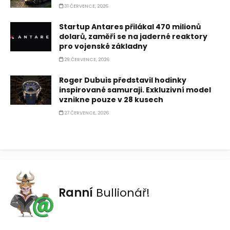
31 ČERVENCE, 2026
Startup Antares přilákal 470 milionů
dolarů, zaměří se na jaderné reaktory
pro vojenské základny
29 ČERVENCE, 2026
Roger Dubuis představil hodinky
inspirované samuraji. Exkluzivní model
vznikne pouze v 28 kusech
27 ČERVENCE, 2026
Ranní
Bullionář!