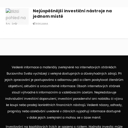
Nejúspěšnější investiční nástroje na
jednom místě
REKLAMA
Veškeré informace a materiály zveřejněné na internetových stránkách
Burzovního Světa vycházejí z veřejně dostupných a důvěryhodných zdrojů. Při
jejich zpracování je postupováno s odbornou péčí a cílem poskytovat čtenářům
objektivní, aktuální a srozumitelné informace. Obsah internetových stránek
slouží výhradně k informačním a vzdělávacím účelům. Nepředstavuje
individuální investiční doporučení, investiční poradenství ani nabídku či výzvu
ke koupi nebo prodeji konkrétních finančních nástrojů. Veškeré názory, odhady,
prognózy nebo očekávání uvedené v článcích vyjadřují informace dostupné
v době jejich zveřejnění a mohou se v čase měnit.
Investování na kapitálových trzích je spojeno s rizikem. Hodnota investic může