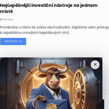
Nejúspěšnější investiční nástroje na jednom
místě
REKLAMA
Pronikněte s námi do světa obchodování. Zajistíme vám přístup
k největšímu množství kapitálových trhů.
PŘEČTĚTE SI
×
Nejčtenější
zprávy