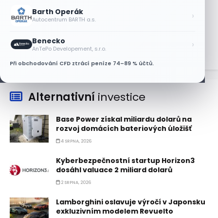
Barth Operák
Akcie Micron klesají, ale nejhoršímu
›
Autocentrum BARTH a.s.
výprodeji paměťových čipů unikly
7 SRPNA, 2026
Benecko
›
AnTePo Developement, s.r.o.
Při obchodování CFD ztrácí peníze 74–89 % účtů.
Alternativní
investice
Base Power získal miliardu dolarů na
rozvoj domácích bateriových úložišť
4 SRPNA, 2026
Kyberbezpečnostní startup Horizon3
dosáhl valuace 2 miliard dolarů
2 SRPNA, 2026
Lamborghini oslavuje výročí v Japonsku
exkluzivním modelem Revuelto