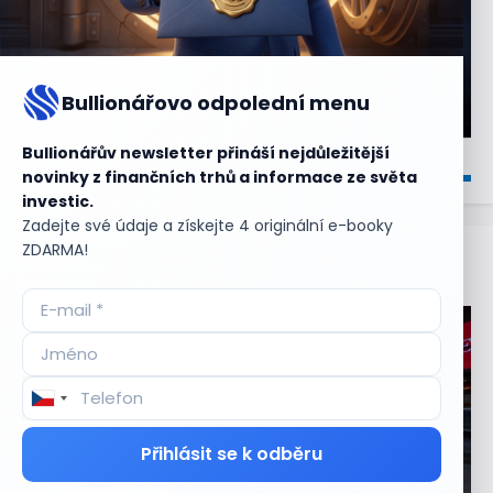
Bullionářovo odpolední menu
Bullionářův newsletter přináší nejdůležitější
novinky z finančních trhů a informace ze světa
investic.
Zadejte své údaje a získejte 4 originální e-booky
ZDARMA!
Aktuální
příležitosti
Přihlásit se k odběru