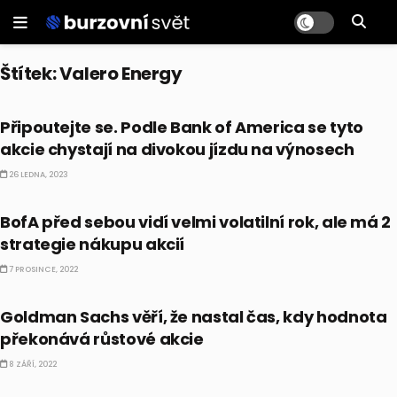
Štítek:
Valero Energy
AKCIE
Připoutejte se. Podle Bank of America se tyto
akcie chystají na divokou jízdu na výnosech
26 LEDNA, 2023
AKCIE
BofA před sebou vidí velmi volatilní rok, ale má 2
strategie nákupu akcií
7 PROSINCE, 2022
CO HÝBE TRHEM
Goldman Sachs věří, že nastal čas, kdy hodnota
překonává růstové akcie
8 ZÁŘÍ, 2022
AKCIE