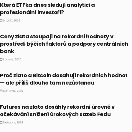
Která ETFka dnes sledují analytici a
profesionální investoři?
14 ZÁŘÍ, 2024
ETF
Ceny zlata stoupají na rekordní hodnoty v
prostředí býčích faktorů a podpory centrálních
bank
1 DUBNA, 2024
KOMODITY
Proč zlato a Bitcoin dosahují rekordních hodnot
— ale příliš dlouho tam nezůstanou
6 BŘEZNA, 2024
KOMODITY
Futures na zlato dosáhly rekordní úrovně v
očekávání snížení úrokových sazeb Fedu
5 BŘEZNA, 2024
KOMODITY