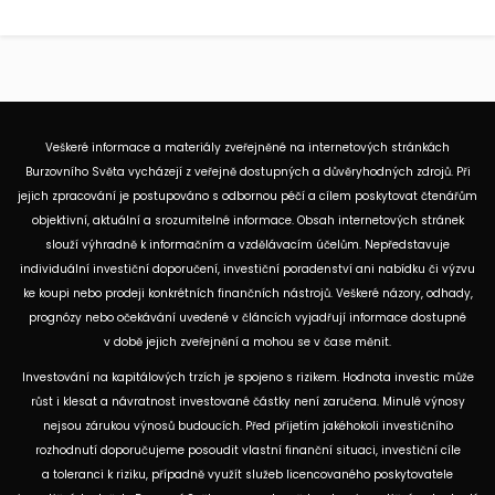
Veškeré informace a materiály zveřejněné na internetových stránkách
Burzovního Světa vycházejí z veřejně dostupných a důvěryhodných zdrojů. Při
jejich zpracování je postupováno s odbornou péčí a cílem poskytovat čtenářům
objektivní, aktuální a srozumitelné informace. Obsah internetových stránek
slouží výhradně k informačním a vzdělávacím účelům. Nepředstavuje
individuální investiční doporučení, investiční poradenství ani nabídku či výzvu
ke koupi nebo prodeji konkrétních finančních nástrojů. Veškeré názory, odhady,
prognózy nebo očekávání uvedené v článcích vyjadřují informace dostupné
v době jejich zveřejnění a mohou se v čase měnit.
Investování na kapitálových trzích je spojeno s rizikem. Hodnota investic může
růst i klesat a návratnost investované částky není zaručena. Minulé výnosy
nejsou zárukou výnosů budoucích. Před přijetím jakéhokoli investičního
rozhodnutí doporučujeme posoudit vlastní finanční situaci, investiční cíle
a toleranci k riziku, případně využít služeb licencovaného poskytovatele