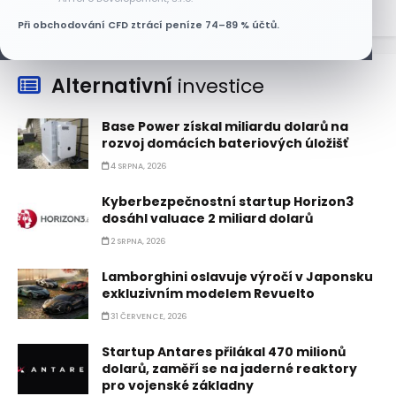
Při obchodování CFD ztrácí peníze 74–89 % účtů.
Alternativní
investice
Base Power získal miliardu dolarů na
rozvoj domácích bateriových úložišť
4 SRPNA, 2026
Kyberbezpečnostní startup Horizon3
dosáhl valuace 2 miliard dolarů
2 SRPNA, 2026
Lamborghini oslavuje výročí v Japonsku
exkluzivním modelem Revuelto
31 ČERVENCE, 2026
Startup Antares přilákal 470 milionů
dolarů, zaměří se na jaderné reaktory
pro vojenské základny