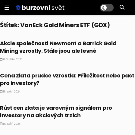
Štítek:
VanEck Gold Miners ETF (GDX)
AKCIE
Akcie společností Newmont a Barrick Gold
Mining vzrostly. Stále jsou ale levné
6 DUBNA, 2025
AKCIE
Cena zlata prudce vzrostla: Příležitost nebo past
pro investory?
18 ZÁŘÍ, 2024
AKCIE
Růst cen zlata je varovným signálem pro
investory na akciových trzích
16 ZÁŘÍ, 2024
AKCIE