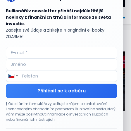
Bullionářův newsletter přináší nejdůležitější
novinky z finančních trhů a informace ze světa
investic.
Zadejte své údaje a získejte 4 originální e-booky
ZDARMA!
Aktuální
příležitosti
Přihlásit se k odběru
Odesláním formuláře vyjadřujete zájem o kontaktování
CO HÝBE TRHEM
licencovaným obchodním partnerem Burzovního světa, který
vám může poskytnout informace o investičních službách
Etsy překonala odhady tržeb, objem prodejů
nebo finančních nástrojích.
vzrostl meziročně o 7,5 %