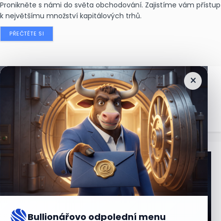
Pronikněte s námi do světa obchodování. Zajistíme vám přístup
k největšímu množství kapitálových trhů.
PŘEČTĚTE SI
×
Nejčtenější
zprávy
Bullionářovo odpolední menu