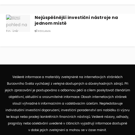
Nejúspěšnější investiční nástroje na
jednom místě
REKLAMA
Veškeré informace a materiály zveřejněné na internetových stránkách
Burzovního Světa vycházejí z veřejně dostupných a důvěryhodných zdrojů. Při
jejich zpracování je postupováno s odbornou péčí a cílem poskytovat čtenářům
objektivní, aktuální a srozumitelné informace. Obsah internetových stránek
slouží výhradně k informačním a vzdělávacím účelům. Nepředstavuje
individuální investiční doporučení, investiční poradenství ani nabídku či výzvu
ke koupi nebo prodeji konkrétních finančních nástrojů. Veškeré názory, odhady,
prognózy nebo očekávání uvedené v článcích vyjadřují informace dostupné
v době jejich zveřejnění a mohou se v čase měnit.