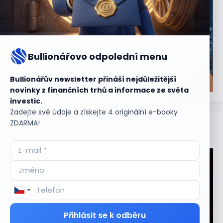
Bullionářovo odpolední menu
Bullionářův newsletter přináší nejdůležitější
novinky z finančních trhů a informace ze světa
investic.
Zadejte své údaje a získejte 4 originální e-booky
ZDARMA!
Aktuální
příležitosti
Přihlásit se k odběru