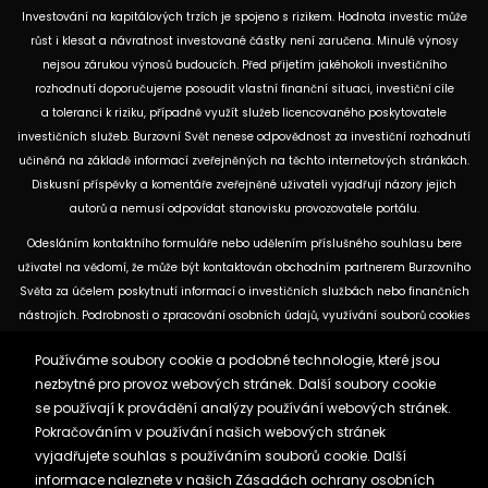
Investování na kapitálových trzích je spojeno s rizikem. Hodnota investic může
růst i klesat a návratnost investované částky není zaručena. Minulé výnosy
nejsou zárukou výnosů budoucích. Před přijetím jakéhokoli investičního
rozhodnutí doporučujeme posoudit vlastní finanční situaci, investiční cíle
a toleranci k riziku, případně využít služeb licencovaného poskytovatele
investičních služeb. Burzovní Svět nenese odpovědnost za investiční rozhodnutí
učiněná na základě informací zveřejněných na těchto internetových stránkách.
Diskusní příspěvky a komentáře zveřejněné uživateli vyjadřují názory jejich
autorů a nemusí odpovídat stanovisku provozovatele portálu.
Odesláním kontaktního formuláře nebo udělením příslušného souhlasu bere
uživatel na vědomí, že může být kontaktován obchodním partnerem Burzovního
Světa za účelem poskytnutí informací o investičních službách nebo finančních
nástrojích. Podrobnosti o zpracování osobních údajů, využívání souborů cookies
a obchodních partnerech jsou uvedeny v příslušných dokumentech
Používáme soubory cookie a podobné technologie, které jsou
dostupných na těchto internetových stránkách. U jednotlivých článků mohou
nezbytné pro provoz webových stránek. Další soubory cookie
být uvedeny informace o použitých zdrojích, datu původní analýzy nebo datu,
se používají k provádění analýzy používání webových stránek.
ke kterému se vztahují uvedené tržní údaje.
Pokračováním v používání našich webových stránek
vyjadřujete souhlas s používáním souborů cookie. Další
Zásady ochrany osobních údajů a cookies
informace naleznete v našich
Zásadách ochrany osobních