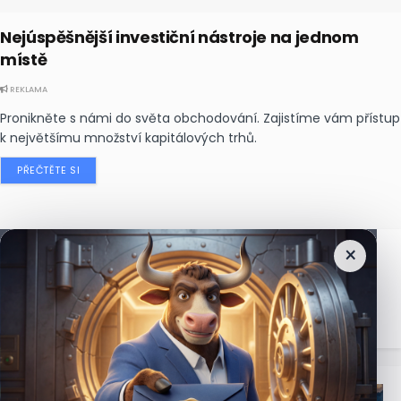
Nejúspěšnější investiční nástroje na jednom
místě
REKLAMA
Pronikněte s námi do světa obchodování. Zajistíme vám přístup
k největšímu množství kapitálových trhů.
PŘEČTĚTE SI
×
Nejčtenější
zprávy