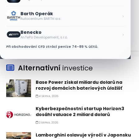
6 SRPNA, 2026
Barth Operák
Micron posílil o 7,6 % a zvýšil podíl na
›
Autocentrum BARTH a.s.
trhu DRAM
5 SRPNA, 2026
Benecko
›
AnTePo Developement, s.r.o.
Při obchodování CFD ztrácí peníze 74–89 % účtů.
Alternativní
investice
Base Power získal miliardu dolarů na
rozvoj domácích bateriových úložišť
4 SRPNA, 2026
Kyberbezpečnostní startup Horizon3
dosáhl valuace 2 miliard dolarů
2 SRPNA, 2026
Lamborghini oslavuje výročí v Japonsku