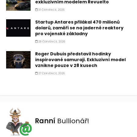
exkluzivním modelem Revuelto
31 ČERVENCE, 2026
Startup Antares přilákal 470 milionů
dolarů, zaměří se na jaderné reaktory
pro vojenské základny
29 ČERVENCE, 2026
Roger Dubuis představil hodinky
inspirované samuraji. Exkluzivní model
vznikne pouze v 28 kusech
27 ČERVENCE, 2026
Ranní
Bullionář!