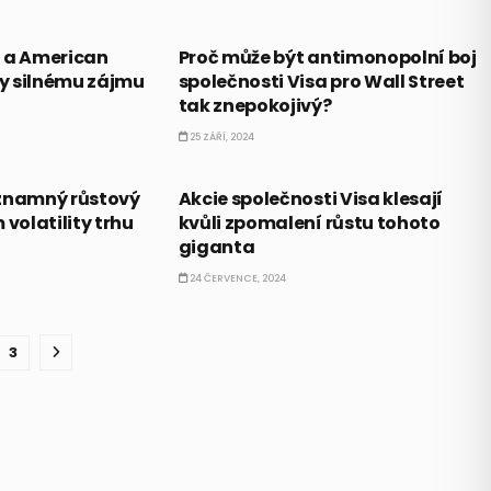
AKCIE
d a American
Proč může být antimonopolní boj
ky silnému zájmu
společnosti Visa pro Wall Street
tak znepokojivý?
25 ZÁŘÍ, 2024
AKCIE
ýznamný růstový
Akcie společnosti Visa klesají
 volatility trhu
kvůli zpomalení růstu tohoto
giganta
24 ČERVENCE, 2024
3