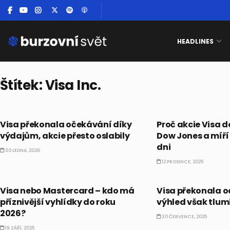
HEADLINES
Štítek:
Visa Inc.
AKCIE
AKCIE
Visa překonala očekávání díky
Proč akcie Visa 
výdajům, akcie přesto oslabily
Dow Jones a míří 
dni
30 LEDNA, 2026
12 PROSINCE, 2025
AKCIE
AKCIE
Visa nebo Mastercard – kdo má
Visa překonala 
příznivější vyhlídky do roku
výhled však tlum
2026?
30 ČERVENCE, 2025
19 ZÁŘÍ, 2025