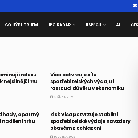
CO HÝBE TRHEM
IPO RADAR
ÚSPĚCH
AI
ČE
AKCIE
dominují indexu
Visa potvrzuje sílu
k nejsilnějšímu
spotřebitelských výdajů i
rostoucí důvěru v ekonomiku
29 ŘÍJNA, 2025
AKCIE
odhady, opatrný
Zisk Visa potvrzuje stabilní
í nadšení trhu
spotřebitelské výdaje navzdory
obavám z ochlazení
30 DUBNA, 2025