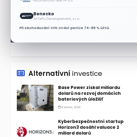
Autocentrum BARTH a.s.
7 SRPNA, 2026
Benecko
Tesla míří na obrovský trh
AnTePo Developement, s.r.o.
samořiditelných aut. Akcie
Při obchodování CFD ztrácí peníze 74–89 % účtů.
reagují růstem
7 SRPNA, 2026
Alternativní
investice
Base Power získal miliardu
dolarů na rozvoj domácích
bateriových úložišť
4 SRPNA, 2026
Kyberbezpečnostní startup
Horizon3 dosáhl valuace 2
miliard dolarů