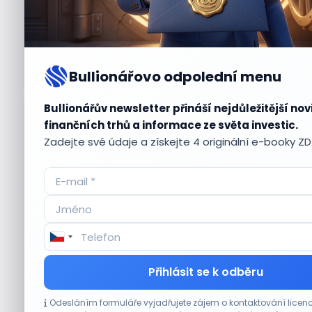
Bullionářovo odpolední menu
Bullionářův newsletter přináší nejdůležitější nov
Aktuální
příležitosti
finančních trhů a informace ze světa investic.
Zadejte své údaje a získejte 4 originální e-booky Z
CO HÝBE TRHEM
Přihlásit se k odběru
Výsledky společností jsou silné. Proč to
Odesláním formuláře vyjadřujete zájem o kontaktování lic