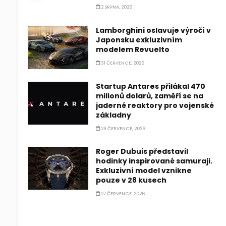
2 SRPNA, 2026
Lamborghini oslavuje výročí v
Japonsku exkluzivním
modelem Revuelto
31 ČERVENCE, 2026
Startup Antares přilákal 470
milionů dolarů, zaměří se na
jaderné reaktory pro vojenské
základny
29 ČERVENCE, 2026
Roger Dubuis představil
hodinky inspirované samuraji.
Exkluzivní model vznikne
pouze v 28 kusech
27 ČERVENCE, 2026