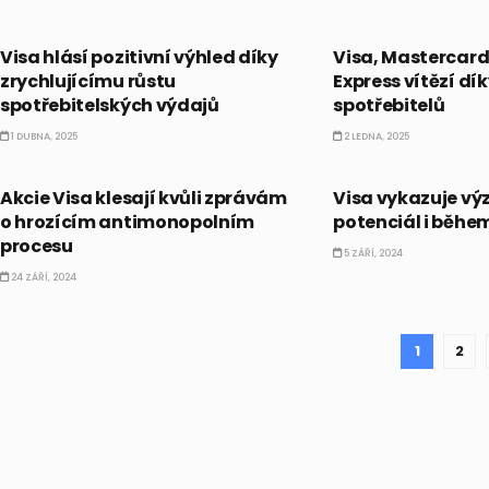
AKCIE
AKCIE
Visa hlásí pozitivní výhled díky
Visa, Mastercar
zrychlujícímu růstu
Express vítězí dí
spotřebitelských výdajů
spotřebitelů
1 DUBNA, 2025
2 LEDNA, 2025
AKCIE
AKCIE
Akcie Visa klesají kvůli zprávám
Visa vykazuje v
o hrozícím antimonopolním
potenciál i během
procesu
5 ZÁŘÍ, 2024
24 ZÁŘÍ, 2024
1
2