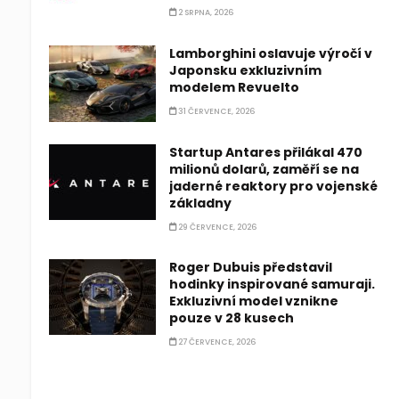
2 SRPNA, 2026
Lamborghini oslavuje výročí v
Japonsku exkluzivním
modelem Revuelto
31 ČERVENCE, 2026
Startup Antares přilákal 470
milionů dolarů, zaměří se na
jaderné reaktory pro vojenské
základny
29 ČERVENCE, 2026
Roger Dubuis představil
hodinky inspirované samuraji.
Exkluzivní model vznikne
pouze v 28 kusech
27 ČERVENCE, 2026