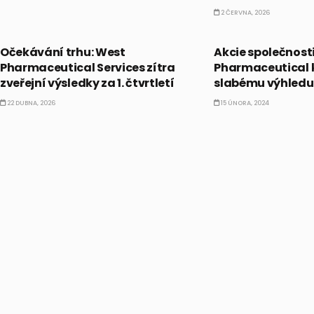
2 ČERVNA, 2026
PRÁVĚ TEĎ
AKCIE
Očekávání trhu: West
Akcie společnost
Pharmaceutical Services zítra
Pharmaceutical k
zveřejní výsledky za 1. čtvrtletí
slabému výhledu 
22 DUBNA, 2026
15 ÚNORA, 2024