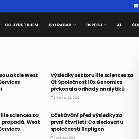
CO HÝBE TRHEM
IPO RADAR
ÚSPĚCH
AI
ČE
PRÁVĚ TEĎ
jsou akcie West
Výsledky sektoru life sciences za
Services
Q1: Společnost 10x Genomics
í
překonala odhady analytiků
8 ČERVENCE, 2026
PRÁVĚ TEĎ
life sciences za
Očekávání před výsledky za
Bio propadá, West
první čtvrtletí: Co sledovat u
Services
společnosti Repligen
4 KVĚTNA, 2026