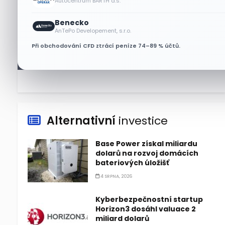
Autocentrum BARTH a.s.
6 SRPNA, 2026
Benecko
Micron posílil o 7,6 % a zvýšil
AnTePo Developement, s.r.o.
podíl na trhu DRAM
Při obchodování CFD ztrácí peníze 74–89 % účtů.
5 SRPNA, 2026
Alternativní
investice
Base Power získal miliardu
dolarů na rozvoj domácích
bateriových úložišť
4 SRPNA, 2026
Kyberbezpečnostní startup
Horizon3 dosáhl valuace 2
miliard dolarů