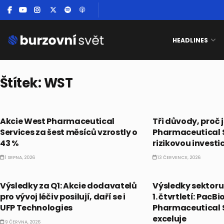
HEADLINES
Štítek:
WST
PRÁVĚ TEĎ
PRÁVĚ TEĎ
Akcie West Pharmaceutical
Tři důvody, proč 
Services za šest měsíců vzrostly o
Pharmaceutical 
43 %
rizikovou investic
1 SRPNA, 2026
13 ČERVENCE, 2026
PRÁVĚ TEĎ
PRÁVĚ TEĎ
Výsledky za Q1: Akcie dodavatelů
Výsledky sektoru 
pro vývoj léčiv posilují, daří se i
1. čtvrtletí: Pac
UFP Technologies
Pharmaceutical 
exceluje
9 ČERVNA, 2026