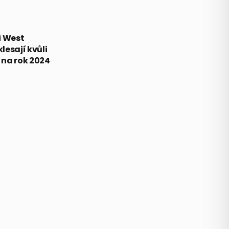
i West
lesají kvůli
na rok 2024