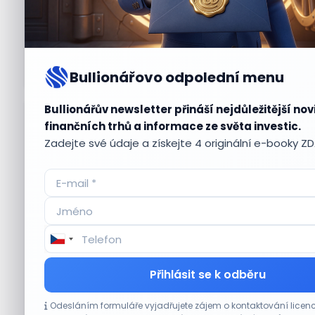
Bullionářovo odpolední menu
Bullionářův newsletter přináší nejdůležitější nov
Aktuální
příležitosti
finančních trhů a informace ze světa investic.
Zadejte své údaje a získejte 4 originální e-booky Z
CO HÝBE TRHEM
Přihlásit se k odběru
Plány Starlinku srazily akcie T-Mobile, AT&T
Odesláním formuláře vyjadřujete zájem o kontaktování lic