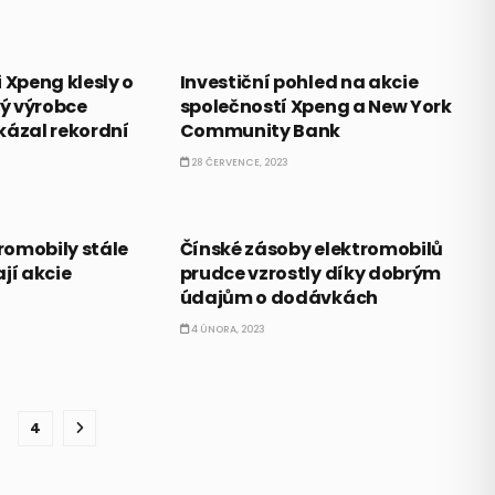
AKCIE
 Xpeng klesly o
Investiční pohled na akcie
ký výrobce
společností Xpeng a New York
kázal rekordní
Community Bank
28 ČERVENCE, 2023
AKCIE
tromobily stále
Čínské zásoby elektromobilů
jí akcie
prudce vzrostly díky dobrým
údajům o dodávkách
4 ÚNORA, 2023
4