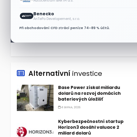
Autocentrum BARTH a.s.
Benecko
Lisa Su zlehčuje Muskův
AnTePo Developement, s.r.o.
závazek vůči Nvidii. Akcie AMD
Při obchodování CFD ztrácí peníze 74–89 % účtů.
po výsledcích klesají
6 SRPNA, 2026
Alternativní
investice
Base Power získal miliardu
dolarů na rozvoj domácích
bateriových úložišť
4 SRPNA, 2026
Kyberbezpečnostní startup
Horizon3 dosáhl valuace 2
miliard dolarů