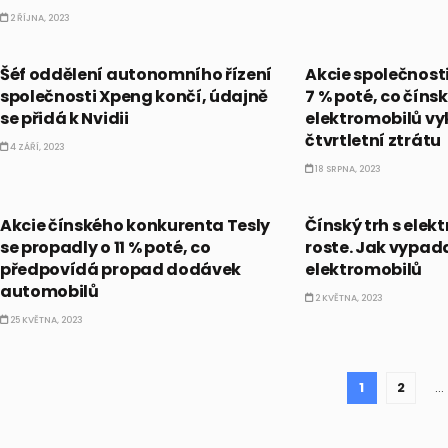
2 ŘÍJNA, 2023
AKCIE
AKCIE
Šéf oddělení autonomního řízení
Akcie společnosti
společnosti Xpeng končí, údajně
7 % poté, co číns
se přidá k Nvidii
elektromobilů vy
čtvrtletní ztrátu
4 ZÁŘÍ, 2023
18 SRPNA, 2023
AKCIE
AKCIE
Akcie čínského konkurenta Tesly
Čínský trh s elek
se propadly o 11 % poté, co
roste. Jak vypada
předpovídá propad dodávek
elektromobilů
automobilů
2 KVĚTNA, 2023
25 KVĚTNA, 2023
1
2
…