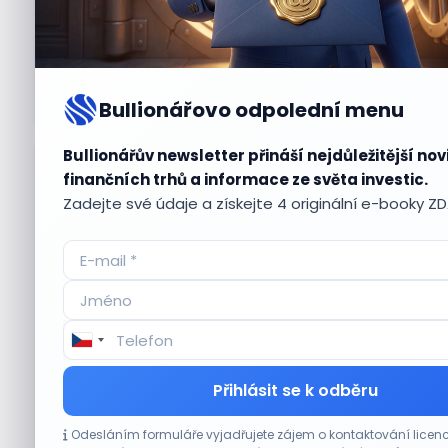
Bullionářovo odpolední menu
Bullionářův newsletter přináší nejdůležitější nov
Aktuální
příležitosti
finančních trhů a informace ze světa investic.
Zadejte své údaje a získejte 4 originální e-booky Z
CO HÝBE TRHEM
Přihlásit se k odběru
Akcie Micron klesají, ale nejhoršímu
Odesláním formuláře vyjadřujete zájem o kontaktování lic