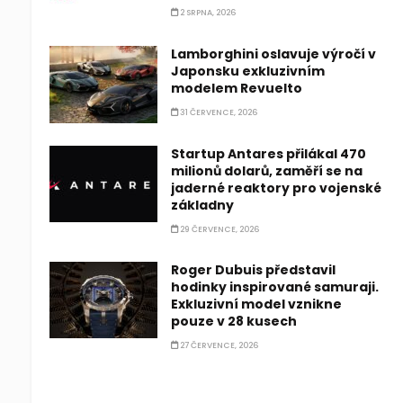
2 SRPNA, 2026
Lamborghini oslavuje výročí v
Japonsku exkluzivním
modelem Revuelto
31 ČERVENCE, 2026
Startup Antares přilákal 470
milionů dolarů, zaměří se na
jaderné reaktory pro vojenské
základny
29 ČERVENCE, 2026
Roger Dubuis představil
hodinky inspirované samuraji.
Exkluzivní model vznikne
pouze v 28 kusech
27 ČERVENCE, 2026