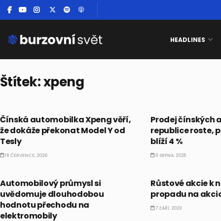
HEADLINES
Štítek:
xpeng
TRENDY
ČESKO
Čínská automobilka Xpeng věří,
Prodej čínských 
že dokáže překonat Model Y od
republice roste, p
Tesly
blíží 4 %
19 ČERVENCE, 2026
11 SRPNA, 2025
AKCIE
AKCIE
Automobilový průmysl si
Růstové akcie k
uvědomuje dlouhodobou
propadu na akci
hodnotu přechodu na
7 ZÁŘÍ, 2023
elektromobily