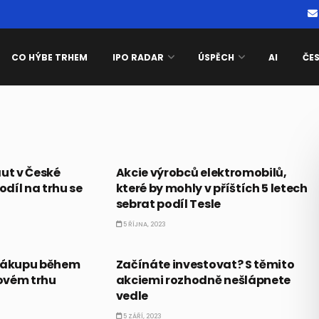
CO HÝBE TRHEM
IPO RADAR
ÚSPĚCH
AI
ČE
AKCIE
aut v České
Akcie výrobců elektromobilů,
odíl na trhu se
které by mohly v příštích 5 letech
sebrat podíl Tesle
5 ŘÍJNA, 2023
AKCIE
 nákupu během
Začínáte investovat? S těmito
ovém trhu
akciemi rozhodně nešlápnete
vedle
5 ZÁŘÍ, 2023