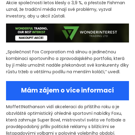
Akcie společnosti letos klesly o 3,9 %, a přestože Fishman
uznal, že tradiční média mají své problémy, vyzval
investory, aby u akcií zůstali.
„Společnost Fox Corporation má silnou a jedinečnou
kombinaci sportovního a zpravodajského portfolia, která
by jí měla umožnit nadále překonávat své konkurenty díky
růstu tržeb a většímu podílu na menším koláči,“ uvedl.
Mám zájem o více informací
MoffettNathanson vidí akceleraci do příštího roku a je
obzvláště optimistický ohledně sportovní nabídky Foxu,
která zahrnuje Super Bowl, mistrovství světa ve fotbale a
pravděpodobný příliv politické reklamy s blížícími se
listopadovými volbami v polovině volebního období.