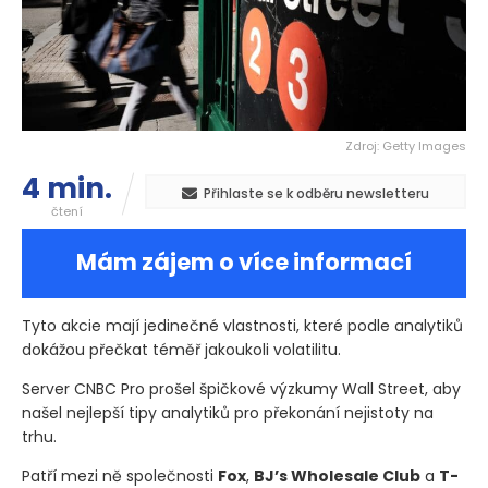
Zdroj: Getty Images
4 min.
Přihlaste se k odběru newsletteru
čtení
Mám zájem o více informací
Tyto akcie mají jedinečné vlastnosti, které podle analytiků
dokážou přečkat téměř jakoukoli volatilitu.
Server CNBC Pro prošel špičkové výzkumy Wall Street, aby
našel nejlepší tipy analytiků pro překonání nejistoty na
trhu.
Patří mezi ně společnosti
Fox
,
BJ’s Wholesale Club
a
T-