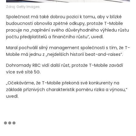
Zdroj: Getty Images
Společnost má také dobrou pozici k tomu, aby v blízké
budoucnosti obnovila zpětné odkupy, protože T-Mobile
pracuje na „naplnění svého důvěryhodného výhledu růstu
počtu předplatitelů a finančního růstu“, uvedl.
Maral pochválil silný management společnosti s tím, že T-
Mobile má jednu z „nejdelších historií beat-and-raises“.
Dohromady RBC vidí další růst, protože T-Mobile zavádí
více své sítě 5G.
„Očekáváme, že T-Mobile překoná své konkurenty na
základě příznivých charakteristik poměru rizika a výnosu,“
uvedl.