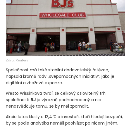
Zdroj: Reuters
Společnost má také stabilní dodavatelský řetězec,
napsala kromě řady „svépomocných iniciativ“, jako je
digitální a zbožová expanze.
Přesto Wissinková tvrdí, že celkový oslovitelný trh
společnosti
BJ
je výrazně podhodnocený a nic
nenasvědčuje tomu, že by měl zpomalit.
Akcie letos klesly o 12,4 % a investoři, kteří hledají bezpečí,
by se podle analytika neměli poohlížet po ničem jiném.