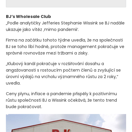
BJ’s Wholesale Club
„Podle analytičky Jefferies Stephanie Wissink se BJ nadále
ukazuje jako vítěz ‚mimo pandemii‘.
Firma na začátku tohoto týdne uvedla, že na společnosti
BJ se toho líbí hodně, protože management pokračuje ve
správné rovnováze mezi tržbami a zisky.
„Klubový kanál pokračuje v rozšiřování dosahu a
angažovanosti s rostoucím počtem členů a zvyšující se
úrovní výdajů na vrcholu významného růstu za 2 roky,“
uvedla.
Ceny plynu, inflace a pandemie přispěly k pozitivnímu
růstu společnosti BJ a Wissink očekává, že tento trend
bude pokračovat.