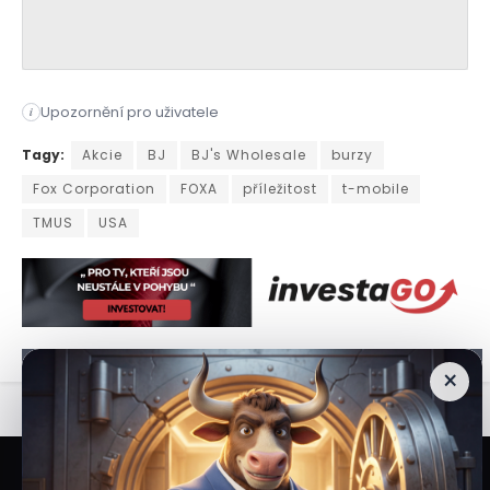
Upozornění pro uživatele
i
Turbulence na trhu znervózňují mnoho investorů, ale analytic
Tagy:
Akcie
BJ
BJ's Wholesale
burzy
Fox Corporation
FOXA
příležitost
t-mobile
TMUS
USA
×
Veškeré informace a materiály zveřejněné na internetových stránkách