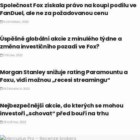
Společnost Fox získala právo na koupi podílu ve
FanDuel, ale ne za požadovanou cenu
6 LISTOPADU, 2022
AKCIE
Úspěšné globální akcie z minulého týdne a
změna investičního pozadí ve Fox?
17 ŘÍJNA, 2022
AKCIE
Morgan Stanley snižuje rating Paramountu a
Foxu, vidí možnou „recesi streamingu“
18 ČERVENCE, 2022
CO HÝBE TRHEM
Nejbezpečnější akcie, do kterých se mohou
investoři „schovat“ před bouří na trhu
29 KVĚTNA, 2022