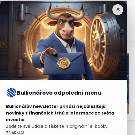
×
Nejčtenější
zprávy
Bullionářovo odpolední menu
Bullionářův newsletter přináší nejdůležitější
novinky z finančních trhů a informace ze světa
investic.
Zadejte své údaje a získejte 4 originální e-booky
ZDARMA!