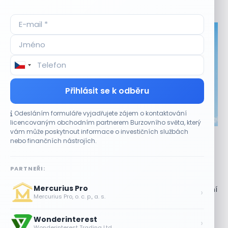
Aktuální
příležitosti
Přihlásit se k odběru
Odesláním formuláře vyjadřujete zájem o kontaktování
CO HÝBE TRHEM
licencovaným obchodním partnerem Burzovního světa, který
vám může poskytnout informace o investičních službách
Akcie Micron klesají, ale nejhoršímu výprodeji
nebo finančních nástrojích.
paměťových čipů unikly
7 SRPNA, 2026
PARTNEŘI:
Paměťový sektor zasáhl plošný pokles Akcie společnosti
Mercurius Pro
Micron Technology (MU) ve čtvrtek uzavřely obchodování
›
Mercurius Pro, o. c. p., a. s.
se ztrátou 1,3 %. Výrobce paměťových...
Wonderinterest
Jalapeňová kauza tlačí akcie Chipotle
›
Wonderinterest Trading Ltd