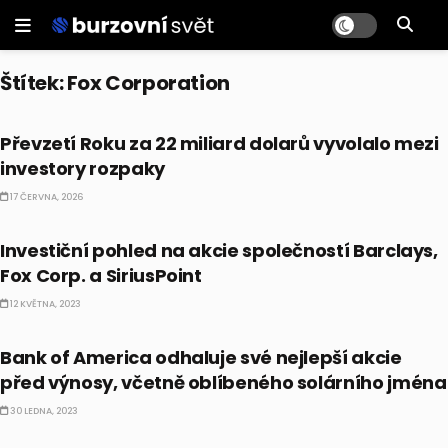
Štítek:
Fox Corporation
AKCIE
Převzetí Roku za 22 miliard dolarů vyvolalo mezi
investory rozpaky
17 ČERVNA, 2026
AKCIE
Investiční pohled na akcie společností Barclays,
Fox Corp. a SiriusPoint
12 KVĚTNA, 2023
CO HÝBE TRHEM
Bank of America odhaluje své nejlepší akcie
před výnosy, včetně oblíbeného solárního jména
30 LEDNA, 2023
EKONOMIKA