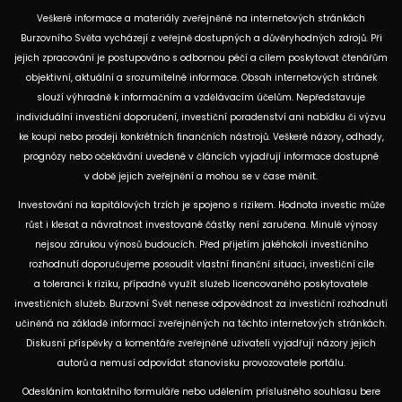
Veškeré informace a materiály zveřejněné na internetových stránkách
Burzovního Světa vycházejí z veřejně dostupných a důvěryhodných zdrojů. Při
jejich zpracování je postupováno s odbornou péčí a cílem poskytovat čtenářům
objektivní, aktuální a srozumitelné informace. Obsah internetových stránek
slouží výhradně k informačním a vzdělávacím účelům. Nepředstavuje
individuální investiční doporučení, investiční poradenství ani nabídku či výzvu
ke koupi nebo prodeji konkrétních finančních nástrojů. Veškeré názory, odhady,
prognózy nebo očekávání uvedené v článcích vyjadřují informace dostupné
v době jejich zveřejnění a mohou se v čase měnit.
Investování na kapitálových trzích je spojeno s rizikem. Hodnota investic může
růst i klesat a návratnost investované částky není zaručena. Minulé výnosy
nejsou zárukou výnosů budoucích. Před přijetím jakéhokoli investičního
rozhodnutí doporučujeme posoudit vlastní finanční situaci, investiční cíle
a toleranci k riziku, případně využít služeb licencovaného poskytovatele
investičních služeb. Burzovní Svět nenese odpovědnost za investiční rozhodnutí
učiněná na základě informací zveřejněných na těchto internetových stránkách.
Diskusní příspěvky a komentáře zveřejněné uživateli vyjadřují názory jejich
autorů a nemusí odpovídat stanovisku provozovatele portálu.
Odesláním kontaktního formuláře nebo udělením příslušného souhlasu bere