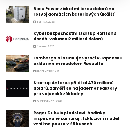
Base Power získal miliardu dolarů na
rozvoj domácích bateriových úložišť
4 SRPNA, 2026
Kyberbezpečnostní startup Horizon3
dosáhl valuace 2 miliard dolarů
2 SRPNA, 2026
Lamborghini oslavuje výročí v Japonsku
exkluzivním modelem Revuelto
31 ČERVENCE, 2026
Startup Antares přilákal 470 milionů
dolarů, zaměří se na jaderné reaktory
pro vojenské základny
29 ČERVENCE, 2026
Roger Dubuis představil hodinky
inspirované samuraji. Exkluzivní model
vznikne pouze v 28 kusech