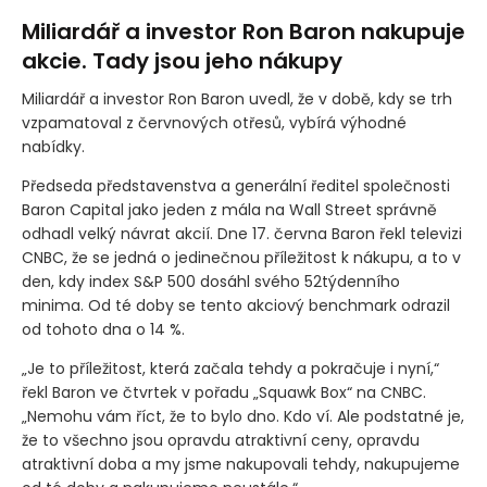
Miliardář a investor Ron Baron nakupuje
akcie. Tady jsou jeho nákupy
Miliardář a investor Ron Baron uvedl, že v době, kdy se trh
vzpamatoval z červnových otřesů, vybírá výhodné
nabídky.
Předseda představenstva a generální ředitel společnosti
Baron Capital jako jeden z mála na Wall Street správně
odhadl velký návrat akcií. Dne 17. června Baron řekl televizi
CNBC, že se jedná o jedinečnou příležitost k nákupu, a to v
den, kdy index S&P 500 dosáhl svého 52týdenního
minima. Od té doby se tento akciový benchmark odrazil
od tohoto dna o 14 %.
„Je to příležitost, která začala tehdy a pokračuje i nyní,“
řekl Baron ve čtvrtek v pořadu „Squawk Box“ na CNBC.
„Nemohu vám říct, že to bylo dno. Kdo ví. Ale podstatné je,
že to všechno jsou opravdu atraktivní ceny, opravdu
atraktivní doba a my jsme nakupovali tehdy, nakupujeme