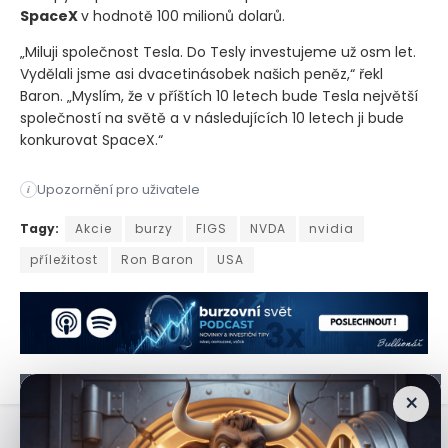
SpaceX
v hodnotě 100 milionů dolarů.
„Miluji společnost Tesla. Do Tesly investujeme už osm let.
Vydělali jsme asi dvacetinásobek našich peněz,“ řekl
Baron. „Myslím, že v příštích 10 letech bude Tesla největší
společností na světě a v následujících 10 letech ji bude
konkurovat SpaceX.“
Upozornění pro uživatele
i
Analytici tvrdí, že slabé výsledky společnosti Nvidia a neusp
Tagy:
Akcie
burzy
FIGS
NVDA
nvidia
příležitost
Ron Baron
USA
×