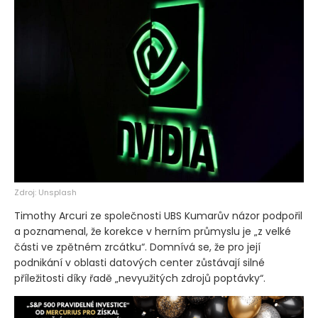
Zdroj: Unsplash
Timothy Arcuri ze společnosti UBS Kumarův názor podpořil
a poznamenal, že korekce v herním průmyslu je „z velké
části ve zpětném zrcátku“. Domnívá se, že pro její
podnikání v oblasti datových center zůstávají silné
příležitosti díky řadě „nevyužitých zdrojů poptávky“.