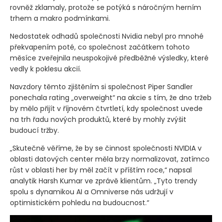
rovněž zklamaly, protože se potýká s náročným herním
trhem a makro podmínkami.
Nedostatek odhadů společnosti Nvidia nebyl pro mnohé
překvapením poté, co společnost začátkem tohoto
měsíce zveřejnila neuspokojivé předběžné výsledky, které
vedly k poklesu akcií.
Navzdory těmto zjištěním si společnost Piper Sandler
ponechala rating „overweight“ na akcie s tím, že dno tržeb
by mělo přijít v říjnovém čtvrtletí, kdy společnost uvede
na trh řadu nových produktů, které by mohly zvýšit
budoucí tržby.
„Skutečně věříme, že by se činnost společnosti NVIDIA v
oblasti datových center měla brzy normalizovat, zatímco
růst v oblasti her by měl začít v příštím roce,“ napsal
analytik Harsh Kumar ve zprávě klientům. „Tyto trendy
spolu s dynamikou AI a Omniverse nás udržují v
optimistickém pohledu na budoucnost.“