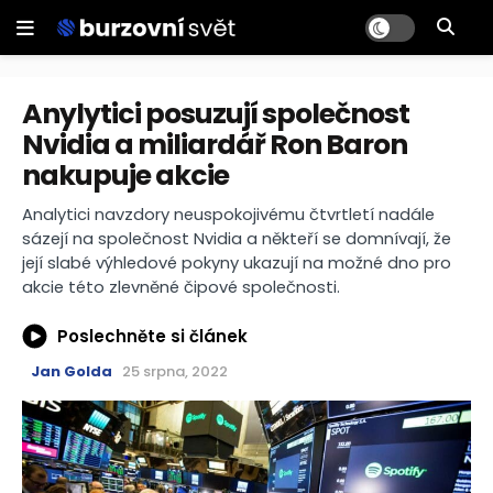
Anylytici posuzují společnost
Nvidia a miliardář Ron Baron
nakupuje akcie
Analytici navzdory neuspokojivému čtvrtletí nadále
sázejí na společnost Nvidia a někteří se domnívají, že
její slabé výhledové pokyny ukazují na možné dno pro
akcie této zlevněné čipové společnosti.
Poslechněte si článek
Jan Golda
25 srpna, 2022