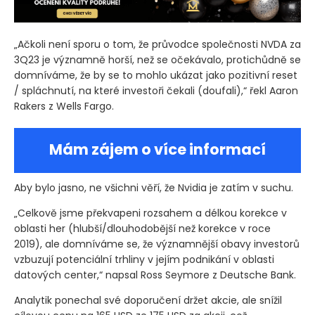
„Ačkoli není sporu o tom, že průvodce společnosti NVDA za
3Q23 je významně horší, než se očekávalo, protichůdně se
domníváme, že by se to mohlo ukázat jako pozitivní reset
/ spláchnutí, na které investoři čekali
(doufali)
,“ řekl Aaron
Rakers z Wells Fargo.
Mám zájem o více informací
Aby bylo jasno, ne všichni věří, že Nvidia je zatím v suchu.
„Celkově jsme překvapeni rozsahem a délkou korekce v
oblasti her
(hlubší/dlouhodobější než korekce v roce
2019)
, ale domníváme se, že významnější obavy investorů
vzbuzují potenciální trhliny v jejím podnikání v oblasti
datových center,“ napsal Ross Seymore z Deutsche Bank.
Analytik ponechal své doporučení držet akcie, ale snížil