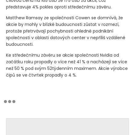
cílovou cenu na 165 USD ze 175 USD za akcii, což
představuje 4% pokles oproti středečnímu závěru.
Matthew Ramsay ze společnosti Cowen se domnívá, že
akcie by mohly v blízké budoucnosti zůstat v rozmezí,
protože přetrvávají pochybnosti ohledně podnikání
společnosti v oblasti datových center v nepříliš vzdálené
budoucnosti.
Ke středečnímu závěru se akcie společnosti Nvidia od
začátku roku propadly o více než 41 % a nacházejí se více
než 50 % pod svým 52týdenním maximem. Akcie výrobce
čipů se ve čtvrtek propadly o 4 %.