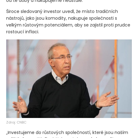
od té doby a nakupujeme neustále.“
Široce sledovaný investor uvedl, že místo tradičních
nástrojů, jako jsou komodity, nakupuje společnosti s
velkým růstovým potenciálem, aby se zajistil proti prudce
rostoucí inflaci.
Zdroj: CNBC
„Investujeme do růstových společností, které jsou naším