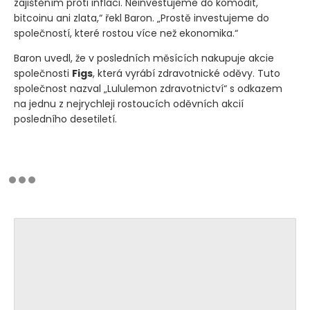
zajištěním proti inflaci. Neinvestujeme do komodit,
bitcoinu ani zlata,“ řekl Baron. „Prostě investujeme do
společností, které rostou více než ekonomika.“
Baron uvedl, že v posledních měsících nakupuje akcie
společnosti
Figs
, která vyrábí zdravotnické oděvy. Tuto
společnost nazval „Lululemon zdravotnictví“ s odkazem
na jednu z nejrychleji rostoucích oděvních akcií
posledního desetiletí.