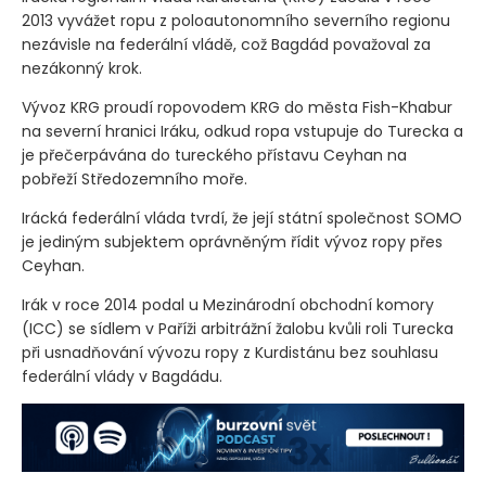
2013 vyvážet ropu z poloautonomního severního regionu
nezávisle na federální vládě, což Bagdád považoval za
nezákonný krok.
Vývoz KRG proudí ropovodem KRG do města Fish-Khabur
na severní hranici Iráku, odkud ropa vstupuje do Turecka a
je přečerpávána do tureckého přístavu Ceyhan na
pobřeží Středozemního moře.
Irácká federální vláda tvrdí, že její státní společnost SOMO
je jediným subjektem oprávněným řídit vývoz ropy přes
Ceyhan.
Irák v roce 2014 podal u Mezinárodní obchodní komory
(ICC)
se sídlem v Paříži arbitrážní žalobu kvůli roli Turecka
při usnadňování vývozu ropy z Kurdistánu bez souhlasu
federální vlády v Bagdádu.