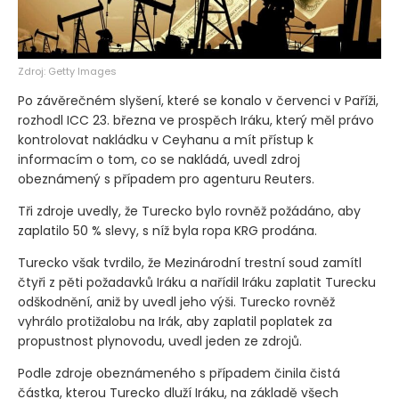
Zdroj: Getty Images
Po závěrečném slyšení, které se konalo v červenci v Paříži,
rozhodl ICC 23. března ve prospěch Iráku, který měl právo
kontrolovat nakládku v Ceyhanu a mít přístup k
informacím o tom, co se nakládá, uvedl zdroj
obeznámený s případem pro agenturu Reuters.
Tři zdroje uvedly, že Turecko bylo rovněž požádáno, aby
zaplatilo 50 % slevy, s níž byla ropa KRG prodána.
Turecko však tvrdilo, že Mezinárodní trestní soud zamítl
čtyři z pěti požadavků Iráku a nařídil Iráku zaplatit Turecku
odškodnění, aniž by uvedl jeho výši. Turecko rovněž
vyhrálo protižalobu na Irák, aby zaplatil poplatek za
propustnost plynovodu, uvedl jeden ze zdrojů.
Podle zdroje obeznámeného s případem činila čistá
částka, kterou Turecko dluží Iráku, na základě všech