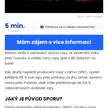
Zdroj: Getty Images
5 min.
Přihlaste se k odběru newsletteru
čtení
Mám zájem o více informací
března vedlo k zastavení vývozu ropy ze severního Iráku
přes Turecko a vrátilo ceny ropy zpět k 80 dolarům za
barel.
Irák, druhý největší producent ropy v rámci OPEC, vyváží
přibližně 85 % své ropy přes přístavy na jihu země. Severní
cesta přes Turecko však stále představuje asi 0,5 %
celosvětových dodávek ropy.
JAKÝ JE PŮVOD SPORU?
Irácká regionální vláda Kurdistánu
(KRG)
začala v roce