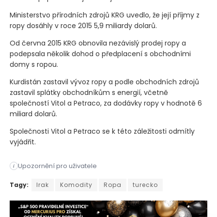
Ministerstvo přírodních zdrojů KRG uvedlo, že její příjmy z
ropy dosáhly v roce 2015 5,9 miliardy dolarů.
Od června 2015 KRG obnovila nezávislý prodej ropy a
podepsala několik dohod o předplacení s obchodními
domy s ropou.
Kurdistán zastavil vývoz ropy a podle obchodních zdrojů
zastavil splátky obchodníkům s energií, včetně
společností Vitol a Petraco, za dodávky ropy v hodnotě 6
miliard dolarů.
Společnosti Vitol a Petraco se k této záležitosti odmítly
vyjádřit.
Upozornění pro uživatele
i
Rozhodnutí mezinárodní arbitráže z 23. března vedlo k zastav
Tagy:
Irak
Komodity
Ropa
turecko