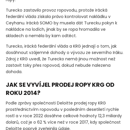
Turecko zastavilo provoz ropovodu, protože irácká
federální vláda získala právo kontrolovat nakládku v
Ceyhanu. Irácká SOMO by musela dát Turecku pokyn k
nakládce na lodích, jinak by se ropa hromadila ve
skladech a neměla by kam odtéct.
Turecko, irácká federální vláda a KRG jednají o tom, jak
dosáhnout vzájemné dohody o vývozu ze severního Iráku.
Zdroj z KRG uvedl, že Turecko nemá jinou možnost než
zastavit toky přes ropovod, dokud nebude nalezena
dohoda.
JAK SE VYVÍJEL PRODEJ ROPY KRG OD
ROKU 2014?
Podle zprávy společnosti Deloitte prodej ropy KRG
prostřednictvím ropovodu v posledním desetiletí rychle
rostl a v roce 2022 dosáhne celkové hodnoty 12,3 miliardy
dolarů, což je o 62 % více než v roce 2017, kdy společnost
Deloitte poprvé zveřejnila údaje.