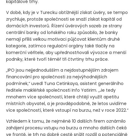
kapitálové trhy.
V době, kdy je v Turecku obtížnější získat úvěry, se tempo
zrychluje, protože společnosti se snaží získat kapitál od
domácích investorů. Řízení úvěrových sazeb ze strany
centrální banky od loňského roku způsobilo, že banky
nemají příliš velkou motivaci půjčovat klientům druhé
kategorie, zatímco regulační orgány také tlačily na
komerční věřitele, aby upřednostňovali vývozce a menší
podniky, které tvoří téměř tři čtvrtiny trhu práce.
„IPO jsou nejjednodušším a nejdostupnějším zdrojem
financování pro společnosti za nejvýhodnějších
podmínek,“ uvedl Tuna Cetinkaya, asistent generálního
ředitele makléřské společnosti Info Yatirim. „Je tedy
mnohem více společností, které chtějí využít apetitu
místních obyvatel, a je pravděpodobné, že letos uvidíme
více společností, které vstoupí na burzu, než v roce 2022.“
Vzhledem k tomu, že nejméně 10 dalších firem oznámilo
zahájení procesu vstupu na burzu a mnoho dalších čeká
ve frontě, je trh na dobré cestě snížit rozdíl a potenciálně