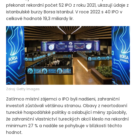
překonat rekordní počet 52 IPO z roku 2021, ukazují údaje z
istanbulské burzy Borsa Istanbul. V roce 2022 s 40 IPO v
celkové hodnotě 19,3 miliardy lir.
Zdroj: Getty Images
Zatímco místní zájemci o IPO byli nadšeni, zahraniční
investoři zůstávali většinou stranou. Obavy z neortodoxní
turecké hospodářské politiky a oslabující měny způsobily,
že zahraniční vlastnictví tureckých akcií kleslo na rekordní
minimum 27 % a nadále se pohybuje v blízkosti těchto
hodnot.