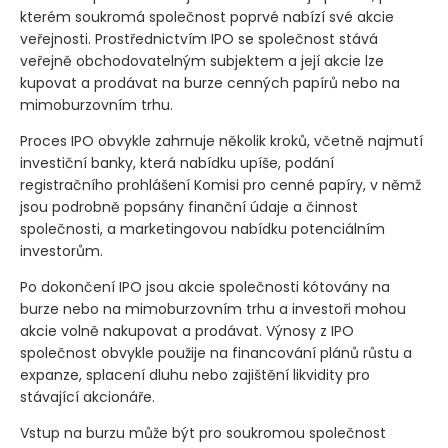
kterém soukromá společnost poprvé nabízí své akcie
veřejnosti. Prostřednictvím IPO se společnost stává
veřejně obchodovatelným subjektem a její akcie lze
kupovat a prodávat na burze cenných papírů nebo na
mimoburzovním trhu.
Proces IPO obvykle zahrnuje několik kroků, včetně najmutí
investiční banky, která nabídku upíše, podání
registračního prohlášení Komisi pro cenné papíry, v němž
jsou podrobně popsány finanční údaje a činnost
společnosti, a marketingovou nabídku potenciálním
investorům.
Po dokončení IPO jsou akcie společnosti kótovány na
burze nebo na mimoburzovním trhu a investoři mohou
akcie volně nakupovat a prodávat. Výnosy z IPO
společnost obvykle použije na financování plánů růstu a
expanze, splacení dluhu nebo zajištění likvidity pro
stávající akcionáře.
Vstup na burzu může být pro soukromou společnost