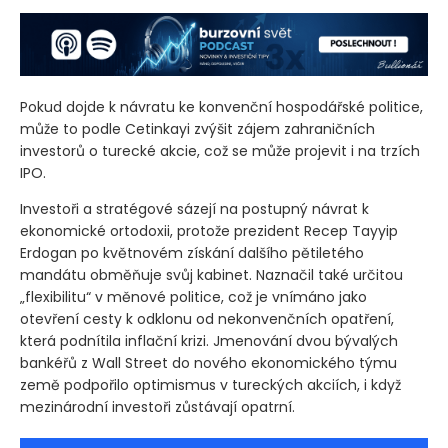
Pokud dojde k návratu ke konvenční hospodářské politice,
může to podle Cetinkayi zvýšit zájem zahraničních
investorů o turecké akcie, což se může projevit i na trzích
IPO.
Investoři a stratégové sázejí na postupný návrat k
ekonomické ortodoxii, protože prezident Recep Tayyip
Erdogan po květnovém získání dalšího pětiletého
mandátu obměňuje svůj kabinet. Naznačil také určitou
„flexibilitu“ v měnové politice, což je vnímáno jako
otevření cesty k odklonu od nekonvenčních opatření,
která podnítila inflační krizi. Jmenování dvou bývalých
bankéřů z Wall Street do nového ekonomického týmu
země podpořilo optimismus v tureckých akciích, i když
mezinárodní investoři zůstávají opatrní.