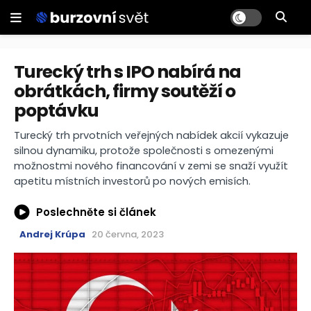
Turecký trh s IPO nabírá na
obrátkách, firmy soutěží o
poptávku
Turecký trh prvotních veřejných nabídek akcií vykazuje
silnou dynamiku, protože společnosti s omezenými
možnostmi nového financování v zemi se snaží využít
apetitu místních investorů po nových emisích.
Poslechněte si článek
Andrej Krúpa
20 června, 2023