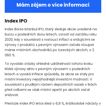
Mám zájem o více informací
Index IPO
Index Borsa Istanbul IPO, který sleduje akcie uvedené na
burzu v posledních dvou letech, vzrostl od začátku roku
2020, kdy v souvislosti s rostoucí inflací a snižujícími se
výnosy z produktů s pevným výnosem začala stoupat
mánie místních obchodníků po tureckých akciích, o 2
060 %.
To vyvolalo otázky ohledně udržitelnosti tohoto kroku.
Nízké výnosy aktiv s pevným výnosem v posledních
letech a vysoká inflace způsobily, že akcie se staly pro
místní investory nejvýhodnější investiční možností. V
souvislosti s prudkým růstem depozitních sazeb v lirách
před volbami se však místní apetit po akciích začal
snižovat.
Přestože index IPO letos klesl o 6,9 %, krátkodobé nárůsty v