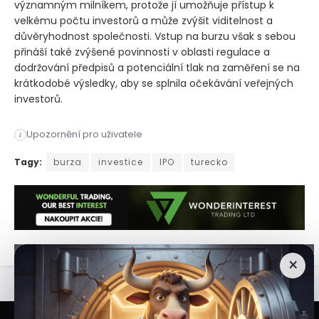
významným milníkem, protože jí umožňuje přístup k
velkému počtu investorů a může zvýšit viditelnost a
důvěryhodnost společnosti. Vstup na burzu však s sebou
přináší také zvýšené povinnosti v oblasti regulace a
dodržování předpisů a potenciální tlak na zaměření se na
krátkodobé výsledky, aby se splnila očekávání veřejných
investorů.
Upozornění pro uživatele
i
Turecký trh prvotních veřejných nabídek akcií vykazuje silno
Tagy:
burza
investice
IPO
turecko
×