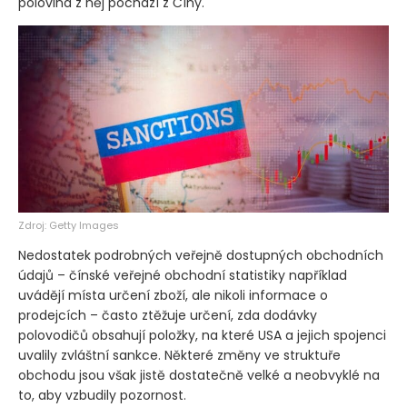
polovina z něj pochází z Číny.
Zdroj: Getty Images
Nedostatek podrobných veřejně dostupných obchodních
údajů – čínské veřejné obchodní statistiky například
uvádějí místa určení zboží, ale nikoli informace o
prodejcích – často ztěžuje určení, zda dodávky
polovodičů obsahují položky, na které USA a jejich spojenci
uvalily zvláštní sankce. Některé změny ve struktuře
obchodu jsou však jistě dostatečně velké a neobvyklé na
to, aby vzbudily pozornost.