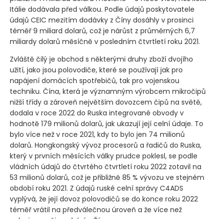
Itálie dodávala před válkou. Podle údajů poskytovatele
údajů CEIC mezitím dodávky z Číny dosáhly v prosinci
téměř 9 miliard dolarů, což je nárůst z průměrných 6,7
miliardy dolarů měsíčně v posledním čtvrtletí roku 2021.
Zvláště čilý je obchod s některými druhy zboží dvojího
užití, jako jsou polovodiče, které se používají jak pro
napájení domácích spotřebičů, tak pro vojenskou
techniku. Čína, která je významným výrobcem mikročipů
nižší třídy a zároveň největším dovozcem čipů na světě,
dodala v roce 2022 do Ruska integrované obvody v
hodnotě 179 milionů dolarů, jak ukazují její celní údaje. To
bylo více než v roce 2021, kdy to bylo jen 74 milionů
dolarů. Hongkongský vývoz procesorů a řadičů do Ruska,
který v prvních měsících války prudce poklesl, se podle
vládních údajů do čtvrtého čtvrtletí roku 2022 zotavil na
53 milionů dolarů, což je přibližně 85 % vývozu ve stejném
období roku 2021. Z údajů ruské celní správy C4ADS
vyplývá, že její dovoz polovodičů se do konce roku 2022
téměř vrátil na předválečnou úroveň a že více než