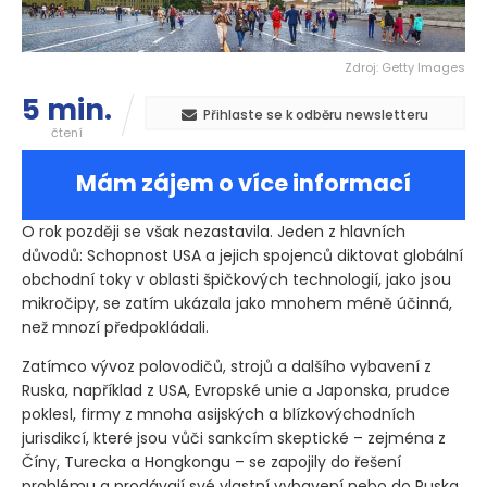
Zdroj: Getty Images
5 min.
Přihlaste se k odběru newsletteru
čtení
Mám zájem o více informací
O rok později se však nezastavila. Jeden z hlavních
důvodů: Schopnost USA a jejich spojenců diktovat globální
obchodní toky v oblasti špičkových technologií, jako jsou
mikročipy, se zatím ukázala jako mnohem méně účinná,
než mnozí předpokládali.
Zatímco vývoz polovodičů, strojů a dalšího vybavení z
Ruska, například z USA, Evropské unie a Japonska, prudce
poklesl, firmy z mnoha asijských a blízkovýchodních
jurisdikcí, které jsou vůči sankcím skeptické – zejména z
Číny, Turecka a Hongkongu – se zapojily do řešení
problému a prodávají své vlastní vybavení nebo do Ruska