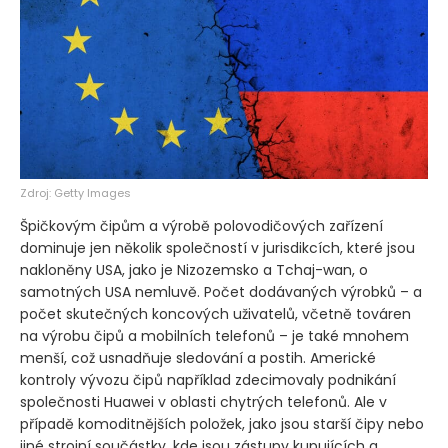
Zdroj: Getty Images
Špičkovým čipům a výrobě polovodičových zařízení
dominuje jen několik společností v jurisdikcích, které jsou
nakloněny USA, jako je Nizozemsko a Tchaj-wan, o
samotných USA nemluvě. Počet dodávaných výrobků – a
počet skutečných koncových uživatelů, včetně továren
na výrobu čipů a mobilních telefonů – je také mnohem
menší, což usnadňuje sledování a postih. Americké
kontroly vývozu čipů například zdecimovaly podnikání
společnosti Huawei v oblasti chytrých telefonů. Ale v
případě komoditnějších položek, jako jsou starší čipy nebo
jiné strojní součástky, kde jsou zástupy kupujících a