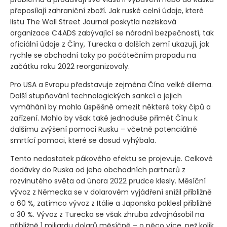
přeposílají zahraniční zboží. Jak ruské celní údaje, které
listu The Wall Street Journal poskytla nezisková
organizace C4ADS zabývající se národní bezpečností, tak
oficiální údaje z Číny, Turecka a dalších zemí ukazují, jak
rychle se obchodní toky po počátečním propadu na
začátku roku 2022 reorganizovaly.
Pro USA a Evropu představuje zejména Čína velké dilema.
Další stupňování technologických sankcí a jejich
vymáhání by mohlo úspěšně omezit některé toky čipů a
zařízení. Mohlo by však také jednoduše přimět Čínu k
dalšímu zvýšení pomoci Rusku – včetně potenciálně
smrtící pomoci, které se dosud vyhýbala.
Tento nedostatek pákového efektu se projevuje. Celkové
dodávky do Ruska od jeho obchodních partnerů z
rozvinutého světa od února 2022 prudce klesly. Měsíční
vývoz z Německa se v dolarovém vyjádření snížil přibližně
o 60 %, zatímco vývoz z Itálie a Japonska poklesl přibližně
o 30 %. Vývoz z Turecka se však zhruba zdvojnásobil na
přibližně 1 miliardu dolarů měsíčně – o něco více, než kolik