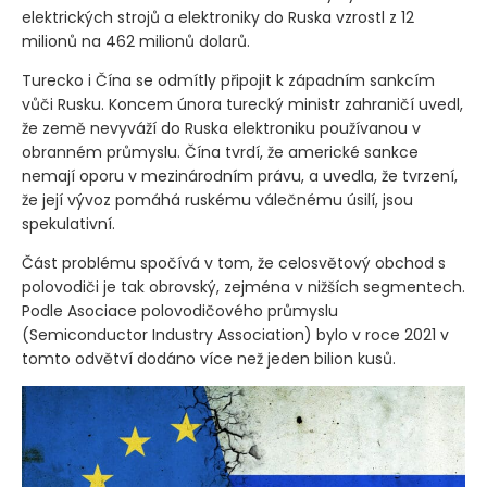
elektrických strojů a elektroniky do Ruska vzrostl z 12
milionů na 462 milionů dolarů.
Turecko i Čína se odmítly připojit k západním sankcím
vůči Rusku. Koncem února turecký ministr zahraničí uvedl,
že země nevyváží do Ruska elektroniku používanou v
obranném průmyslu. Čína tvrdí, že americké sankce
nemají oporu v mezinárodním právu, a uvedla, že tvrzení,
že její vývoz pomáhá ruskému válečnému úsilí, jsou
spekulativní.
Část problému spočívá v tom, že celosvětový obchod s
polovodiči je tak obrovský, zejména v nižších segmentech.
Podle Asociace polovodičového průmyslu
(Semiconductor Industry Association)
bylo v roce 2021 v
tomto odvětví dodáno více než jeden bilion kusů.