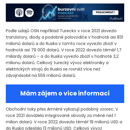
Podle údajů OSN například Turecko v roce 2021 dovezlo
tranzistory, diody a podobné polovodiče v hodnotě asi 831
milionů dolarů a do Ruska v tomto roce vyvezlo zboží v
hodnotě asi 79 000 dolarů. V roce 2022 dovezlo téměř 1,7
miliardy dolarů – a do Ruska vyvezlo zboží v hodnotě 3,2
milionu dolarů. Celkový turecký vývoz elektroniky a
elektrických strojů do Ruska se rovněž více než
zdvojnásobil na 559 milionů dolarů.
Mám zájem o více informací
Obchodní toky přes Arménii vykazují podobný vzorec. V
roce 2021 dovážela integrované obvody za méně než 1
milion dolarů. V roce 2022 dovezla téměř 19 milionů USD a
do Ruska odeslala 13 milionů USD. Celkový vývoz