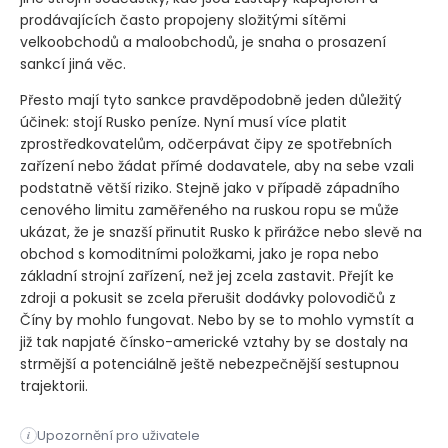
prodávajících často propojeny složitými sítěmi
velkoobchodů a maloobchodů, je snaha o prosazení
sankcí jiná věc.
Přesto mají tyto sankce pravděpodobně jeden důležitý
účinek: stojí Rusko peníze. Nyní musí více platit
zprostředkovatelům, odčerpávat čipy ze spotřebních
zařízení nebo žádat přímé dodavatele, aby na sebe vzali
podstatně větší riziko. Stejně jako v případě západního
cenového limitu zaměřeného na ruskou ropu se může
ukázat, že je snazší přinutit Rusko k přirážce nebo slevě na
obchod s komoditními položkami, jako je ropa nebo
základní strojní zařízení, než jej zcela zastavit. Přejít ke
zdroji a pokusit se zcela přerušit dodávky polovodičů z
Číny by mohlo fungovat. Nebo by se to mohlo vymstít a
již tak napjaté čínsko-americké vztahy by se dostaly na
strmější a potenciálně ještě nebezpečnější sestupnou
trajektorii.
Upozornění pro uživatele
i