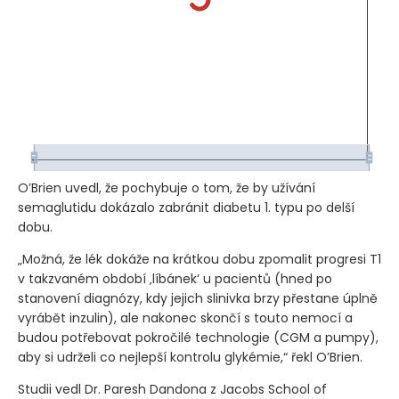
O’Brien uvedl, že pochybuje o tom, že by užívání
semaglutidu dokázalo zabránit diabetu 1. typu po delší
dobu.
„Možná, že lék dokáže na krátkou dobu zpomalit progresi T1
v takzvaném období ‚líbánek‘ u pacientů
(hned po
stanovení diagnózy, kdy jejich slinivka brzy přestane úplně
vyrábět inzulin)
, ale nakonec skončí s touto nemocí a
budou potřebovat pokročilé technologie
(CGM a pumpy)
,
aby si udrželi co nejlepší kontrolu glykémie,“ řekl O’Brien.
Studii vedl Dr. Paresh Dandona z Jacobs School of