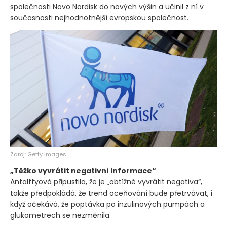
společnosti Novo Nordisk do nových výšin a učinil z ní v
současnosti nejhodnotnější evropskou společnost.
Zdroj: Getty Images
„Těžko vyvrátit negativní informace“
Antalffyová připustila, že je „obtížné vyvrátit negativa“,
takže předpokládá, že trend oceňování bude přetrvávat, i
když očekává, že poptávka po inzulinových pumpách a
glukometrech se nezměnila.