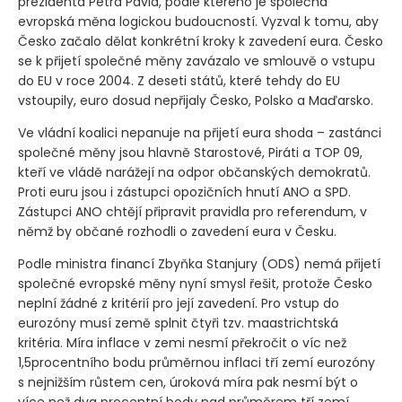
prezidenta Petra Pavla, podle kterého je společná
evropská měna logickou budoucností. Vyzval k tomu, aby
Česko začalo dělat konkrétní kroky k zavedení eura. Česko
se k přijetí společné měny zavázalo ve smlouvě o vstupu
do EU v roce 2004. Z deseti států, které tehdy do EU
vstoupily, euro dosud nepřijaly Česko, Polsko a Maďarsko.
Ve vládní koalici nepanuje na přijetí eura shoda – zastánci
společné měny jsou hlavně Starostové, Piráti a TOP 09,
kteří ve vládě narážejí na odpor občanských demokratů.
Proti euru jsou i zástupci opozičních hnutí ANO a SPD.
Zástupci ANO chtějí připravit pravidla pro referendum, v
němž by občané rozhodli o zavedení eura v Česku.
Podle ministra financí Zbyňka Stanjury
(ODS)
nemá přijetí
společné evropské měny nyní smysl řešit, protože Česko
neplní žádné z kritérií pro její zavedení. Pro vstup do
eurozóny musí země splnit čtyři tzv. maastrichtská
kritéria. Míra inflace v zemi nesmí překročit o víc než
1,5procentního bodu průměrnou inflaci tří zemí eurozóny
s nejnižším růstem cen, úroková míra pak nesmí být o
více než dva procentní body nad průměrem tří zemí