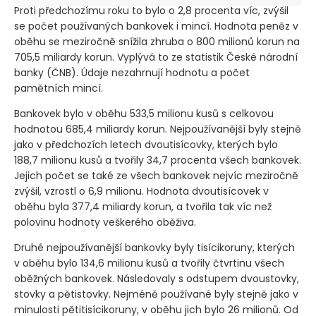
Proti předchozímu roku to bylo o 2,8 procenta víc, zvýšil
se počet používaných bankovek i mincí. Hodnota peněz v
oběhu se meziročně snížila zhruba o 800 milionů korun na
705,5 miliardy korun. Vyplývá to ze statistik České národní
banky
(ČNB)
. Údaje nezahrnují hodnotu a počet
pamětních mincí.
Bankovek bylo v oběhu 533,5 milionu kusů s celkovou
hodnotou 685,4 miliardy korun. Nejpoužívanější byly stejně
jako v předchozích letech dvoutisícovky, kterých bylo
188,7 milionu kusů a tvořily 34,7 procenta všech bankovek.
Jejich počet se také ze všech bankovek nejvíc meziročně
zvýšil, vzrostl o 6,9 milionu. Hodnota dvoutisícovek v
oběhu byla 377,4 miliardy korun, a tvořila tak víc než
polovinu hodnoty veškerého oběživa.
Druhé nejpoužívanější bankovky byly tisícikoruny, kterých
v oběhu bylo 134,6 milionu kusů a tvořily čtvrtinu všech
oběžných bankovek. Následovaly s odstupem dvoustovky,
stovky a pětistovky. Nejméně používané byly stejně jako v
minulosti pětitisícikoruny, v oběhu jich bylo 26 milionů. Od