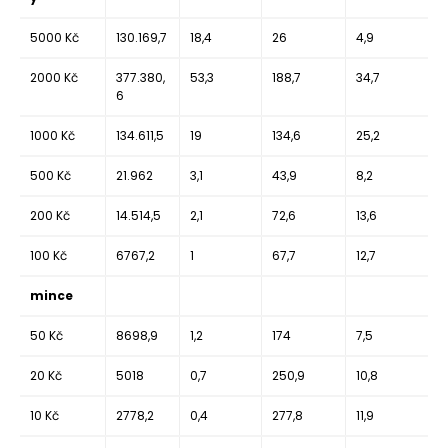
5000 Kč
130.169,7
18,4
26
4,9
2000 Kč
377.380,
53,3
188,7
34,7
6
1000 Kč
134.611,5
19
134,6
25,2
500 Kč
21.962
3,1
43,9
8,2
200 Kč
14.514,5
2,1
72,6
13,6
100 Kč
6767,2
1
67,7
12,7
mince
50 Kč
8698,9
1,2
174
7,5
20 Kč
5018
0,7
250,9
10,8
10 Kč
2778,2
0,4
277,8
11,9