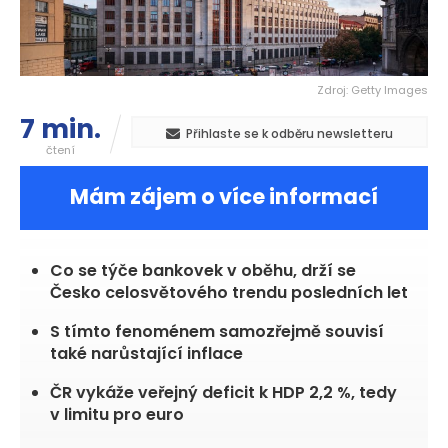
Zdroj: Getty Images
7 min.
Přihlaste se k odběru newsletteru
čtení
Mám zájem o více informací
Co se týče bankovek v oběhu, drží se
Česko celosvětového trendu posledních let
S tímto fenoménem samozřejmě souvisí
také narůstající inflace
ČR vykáže veřejný deficit k HDP 2,2 %, tedy
v limitu pro euro