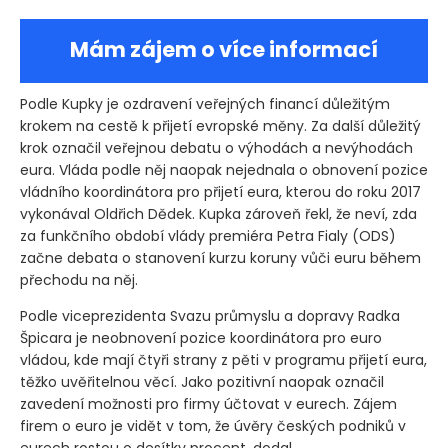
Mám zájem o více informací
Podle Kupky je ozdravení veřejných financí důležitým
krokem na cestě k přijetí evropské měny. Za další důležitý
krok označil veřejnou debatu o výhodách a nevýhodách
eura. Vláda podle něj naopak nejednala o obnovení pozice
vládního koordinátora pro přijetí eura, kterou do roku 2017
vykonával Oldřich Dědek. Kupka zároveň řekl, že neví, zda
za funkčního období vlády premiéra Petra Fialy
(ODS)
začne debata o stanovení kurzu koruny vůči euru během
přechodu na něj.
Podle viceprezidenta Svazu průmyslu a dopravy Radka
Špicara je neobnovení pozice koordinátora pro euro
vládou, kde mají čtyři strany z pěti v programu přijetí eura,
těžko uvěřitelnou věcí. Jako pozitivní naopak označil
zavedení možnosti pro firmy účtovat v eurech. Zájem
firem o euro je vidět v tom, že úvěry českých podniků v
eurech rostou o desítky procent, dodal.