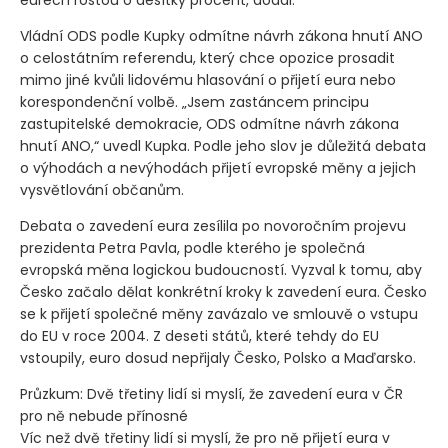
Vládní ODS podle Kupky odmítne návrh zákona hnutí ANO
o celostátním referendu, který chce opozice prosadit
mimo jiné kvůli lidovému hlasování o přijetí eura nebo
korespondenční volbě. „Jsem zastáncem principu
zastupitelské demokracie, ODS odmítne návrh zákona
hnutí ANO,“ uvedl Kupka. Podle jeho slov je důležitá debata
o výhodách a nevýhodách přijetí evropské měny a jejich
vysvětlování občanům.
Debata o zavedení eura zesílila po novoročním projevu
prezidenta Petra Pavla, podle kterého je společná
evropská měna logickou budoucností. Vyzval k tomu, aby
Česko začalo dělat konkrétní kroky k zavedení eura. Česko
se k přijetí společné měny zavázalo ve smlouvě o vstupu
do EU v roce 2004. Z deseti států, které tehdy do EU
vstoupily, euro dosud nepřijaly Česko, Polsko a Maďarsko.
Průzkum: Dvě třetiny lidí si myslí, že zavedení eura v ČR
pro ně nebude přínosné
Víc než dvě třetiny lidí si myslí, že pro ně přijetí eura v