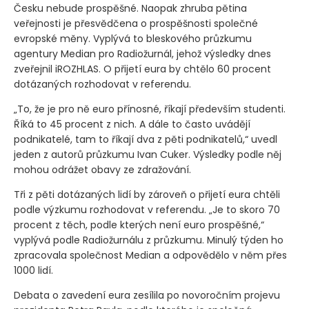
Česku nebude prospěšné. Naopak zhruba pětina
veřejnosti je přesvědčena o prospěšnosti společné
evropské měny. Vyplývá to bleskového průzkumu
agentury Median pro Radiožurnál, jehož výsledky dnes
zveřejnil iROZHLAS. O přijetí eura by chtělo 60 procent
dotázaných rozhodovat v referendu.
„To, že je pro ně euro přínosné, říkají především studenti.
Říká to 45 procent z nich. A dále to často uvádějí
podnikatelé, tam to říkají dva z pěti podnikatelů,“ uvedl
jeden z autorů průzkumu Ivan Cuker. Výsledky podle něj
mohou odrážet obavy ze zdražování.
Tři z pěti dotázaných lidí by zároveň o přijetí eura chtěli
podle výzkumu rozhodovat v referendu. „Je to skoro 70
procent z těch, podle kterých není euro prospěšné,“
vyplývá podle Radiožurnálu z průzkumu. Minulý týden ho
zpracovala společnost Median a odpovědělo v něm přes
1000 lidí.
Debata o zavedení eura zesílila po novoročním projevu