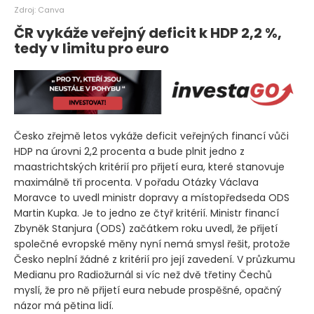
Zdroj: Canva
ČR vykáže veřejný deficit k HDP 2,2 %,
tedy v limitu pro euro
Česko zřejmě letos vykáže deficit veřejných financí vůči
HDP na úrovni 2,2 procenta a bude plnit jedno z
maastrichtských kritérií pro přijetí eura, které stanovuje
maximálně tři procenta. V pořadu Otázky Václava
Moravce to uvedl ministr dopravy a místopředseda ODS
Martin Kupka. Je to jedno ze čtyř kritérií. Ministr financí
Zbyněk Stanjura
(ODS)
začátkem roku uvedl, že přijetí
společné evropské měny nyní nemá smysl řešit, protože
Česko neplní žádné z kritérií pro její zavedení. V průzkumu
Medianu pro Radiožurnál si víc než dvě třetiny Čechů
myslí, že pro ně přijetí eura nebude prospěšné, opačný
názor má pětina lidí.