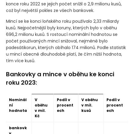
konce roku 2022 se jejich počet snížil o 2,9 milionu kusů,
což byl největší pokles ze všech bankovek.
Mincí se ke konci loňského roku používalo 2,33 miliardy
kusů. Nejpočetnější byly koruny, kterých bylo v oběhu
696,2 milionu kusů. S rostoucí nominální hodnotou se
počet používaných mincí snižoval, nejméně bylo
padesátikorun, kterých obíhalo 174 milionů. Podle statistik
u mincí obecně dlouhodobě platí, že čím nižší hodnota,
tím více kusů.
Bankovky a mince v oběhu ke konci
roku 2023:
Nominál
V
Podíl v
V oběhu
Podíl v
ní
oběhu
procent
v mil.
procent
hodnota
v mil.
ech
kusů
ech
Kč
bankovk
y