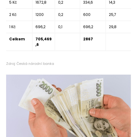
5 Kč
1672,8
0,2
334,6
14,3
2 Kč
1200
0,2
600
25,7
1 Kč
696,2
0,1
696,2
29,8
Celkem
705,469
2867
,6
Zdroj: Česká národní banka