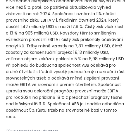
čtvrtečního evropského obchodování nárůst svých akcií o
více než 5 % poté, co pozitivně aktualizovala výhled
ziskovosti na rok 2024. Společnost oznámila 11% nárůst
provozního zisku EBITA v 1. fiskálním čtvrtletí 2024, který
dosáhl 1,42 miliardy USD s marží 17,9 %. Čistý zisk však klesl
o 13 % na 905 milionů USD. Navzdory těmto smíšeným
výsledkům provozní EBITA i čistý zisk překonaly očekávání
analytiků. Tržby mírně vzrostly na 7,87 miliardy USD, čímž
zaostaly za konsensuální projekcí 8,13 miliardy USD,
zatímco objem zakázek poklesl o 5 % na 8,98 miliardy USD.
Při pohledu do budoucna společnost ABB očekává pro
druhé čtvrtletí středně vysoký jednociferný meziroční růst
srovnatelných tržeb a očekává mírné zlepšení provozní
marže EBITA ve srovnání s prvním čtvrtletím. Společnost
upravila svou celoroční prognózu provozní marže EBITA
pro rok 2024 na přibližně 18 % z předchozí prognózy těsně
nad loňskými 16,9 %. Společnost ABB je i nadále odhodlána
dosáhnout 5% růstu tržeb na srovnatelné bázi v tomto
roce.
Společnost ABB Ltd zaznamenala během čtvrtečního evropského 