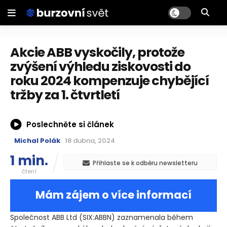
Akcie ABB vyskočily, protože
zvýšení výhledu ziskovosti do
roku 2024 kompenzuje chybějící
tržby za 1. čtvrtletí
Poslechněte si článek
Michal Polák
18 dubna, 2024
1 min.
Přihlaste se k odběru newsletteru
čtení
Mám zájem o více informací
Společnost ABB Ltd
(SIX:ABBN)
zaznamenala během